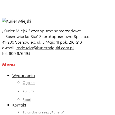
„Kurier Miejski” czasopismo samorządowe
– Sosnowiecka Sieć Szerokopasmowa Sp. z o.o.
41-200 Sosnowiec, ul. 3 Maja 11 pok. 216-218
e-mail:
redakcja@kuriermiejski.com.pl
tel. 600 676 194
Menu
Wydarzenia
Ogólne
Kultura
Sport
Kontakt
Tutaj dostaniesz „Kuriera”