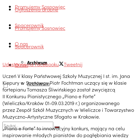
Promujemy Sosnowiec
Ogłoszenia drobne
Spacerownik
Promujemy Sosnowiec
O nas
Spacerownik
Archiwum
Udostępnij na Facebooku
Tweetnij
O nas
Uczeń V klasy Państwowej Szkoły Muzycznej I st. im. Jana
Kiepury w Sosnowcu Piotr Fochtman uczący się w klasie
Archiwum
fortepianu Tomasza Śliwińskiego został zwycięzcą
II Konkursu Pianistycznego „Piano e Forte”
(Wieliczka/Kraków 01-09.03.2019 r.) organizowanego
przez Zespół Szkół Muzycznych w Wieliczce i Towarzystwo
Muzyczno-Artystyczne Sfogato w Krakowie.
„Piano e Forte” to innowacyjny konkurs, mający na celu
inspirowanie młodych pianistów do pogłębiania wiedzy