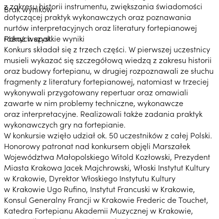
z zakresu historii instrumentu, zwiększania świadomości
Brak wyników
dotyczącej praktyk wykonawczych oraz poznawania
nurtów interpretacyjnych oraz literatury fortepianowej
różnych epok.
Pokaż wszystkie wyniki
Konkurs składał się z trzech części. W pierwszej uczestnicy
musieli wykazać się szczegółową wiedzą z zakresu historii
oraz budowy fortepianu, w drugiej rozpoznawali ze słuchu
fragmenty z literatury fortepianowej, natomiast w trzeciej
wykonywali przygotowany repertuar oraz omawiali
zawarte w nim problemy techniczne, wykonawcze
oraz interpretacyjne. Realizowali także zadania praktyk
wykonawczych gry na fortepianie.
W konkursie wzięło udział ok. 50 uczestników z całej Polski.
Honorowy patronat nad konkursem objęli Marszałek
Województwa Małopolskiego Witold Kozłowski, Prezydent
Miasta Krakowa Jacek Majchrowski, Włoski Instytut Kultury
w Krakowie, Dyrektor Włoskiego Instytutu Kultury
w Krakowie Ugo Rufino, Instytut Francuski w Krakowie,
Konsul Generalny Francji w Krakowie Frederic de Touchet,
Katedra Fortepianu Akademii Muzycznej w Krakowie,