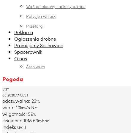
Ważne telefony i adresy e-mail
Petycje i wnioski
Przetargi
Reklama
Ogłoszenia drobne
Promujemy Sosnowiec
Spacerownik
O nas
Archiwum
Pogoda
23°
Dabrowa Gornicza, PL
05:20
20:17 CEST
odczuwalna: 23
°C
wiatr: 10
NE
km/h
wilgotność: 59
%
ciśnienie: 1018.63
mbar
indeks uv: 1