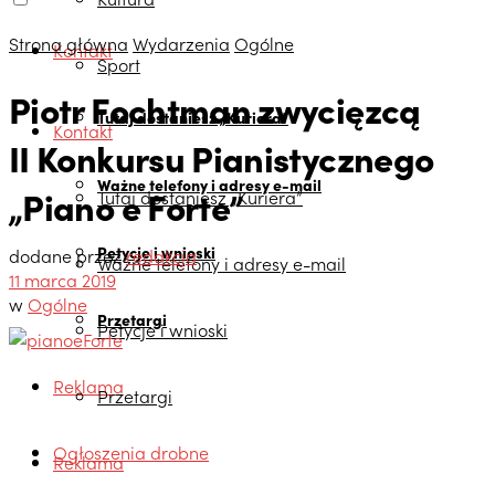
Strona główna
Wydarzenia
Ogólne
Kontakt
Sport
Piotr Fochtman zwycięzcą
Tutaj dostaniesz „Kuriera”
Kontakt
II Konkursu Pianistycznego
Ważne telefony i adresy e-mail
„Piano e Forte”
Tutaj dostaniesz „Kuriera”
Petycje i wnioski
dodane przez
redakcja
Ważne telefony i adresy e-mail
11 marca 2019
w
Ogólne
Przetargi
Petycje i wnioski
Reklama
Przetargi
Ogłoszenia drobne
Reklama