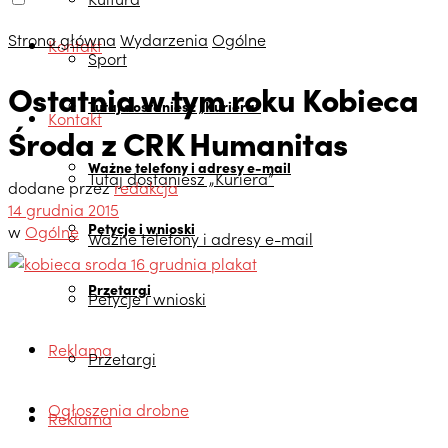
Strona główna
Wydarzenia
Ogólne
Kontakt
Sport
Ostatnia w tym roku Kobieca
Tutaj dostaniesz „Kuriera”
Kontakt
Środa z CRK Humanitas
Ważne telefony i adresy e-mail
Tutaj dostaniesz „Kuriera”
dodane przez
redakcja
14 grudnia 2015
Petycje i wnioski
w
Ogólne
Ważne telefony i adresy e-mail
Przetargi
Petycje i wnioski
Reklama
Przetargi
Ogłoszenia drobne
Reklama