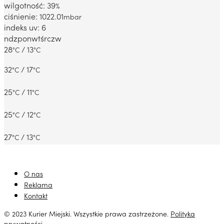
wilgotność: 39
%
ciśnienie: 1022.01
mbar
indeks uv: 6
ndz
pon
wt
śr
czw
28
/ 13
°C
°C
32
/ 17
°C
°C
25
/ 11
°C
°C
25
/ 12
°C
°C
27
/ 13
°C
°C
O nas
Reklama
Kontakt
© 2023 Kurier Miejski. Wszystkie prawa zastrzeżone.
Polityka
prywatności
.