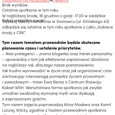
Brak wyników
Ostatnie spotkanie w tym roku
W najbliższą środę, 16 grudnia o godz. 17.00 w siedzibie
Pokaż wszystkie wyniki
Wyższej Szkoły Humanitas w Sosnowcu (ul. Kilińskiego 43)
odbędzie się ostatnie w tym roku spotkanie z cyklu „Kobiece
środy z CRK”.
Tym razem tematem przewodnim będzie skuteczne
planowanie czasu i ustalanie priorytetów.
–
Nasi prelegenci – znana blogerka oraz trener personalny
– opowiedzą o tym jak efektywnie zaplanować działania
na najbliższy rok, dlaczego nasze postanowienia
tak trudno wprowadzić w życie oraz jak organizować czas
zachowując równowagę pomiędzy życiem prywatnym
i zawodowym
– mówi Ewa Bensz z Centrum Rozwoju
Kobiet WSH. Warsztatowa forma spotkania jak zwykle
umożliwi swobodną wymianę myśli oraz dyskusję
z zaproszonymi gośćmi.
Tym razem zajęcia poprowadzą Alina Moskwa oraz Kamil
Lizurej, którzy, zgodnie z hasłem przewodnim spotkania