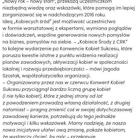
„Nowy rok – nowy start”, przekażą uczestniczkom
niezbędną wiedzę oraz wskazówki, które pomogą im lepiej
zorganizować się w nadchodzącym 2016 roku.
Ideą „Kobiecych śród” jest możliwość uczestnictwa
w formie warsztatowej z ekspertami, wymiana poglądów
i doświadczeń, wspólne generowanie nowych pomysłów
na biznes, pomysłów na siebie. – „Kobiece Środy z CRK”
to kolejne wydarzenie po Konwencie Kobiet Sukcesu, które
porusza kwestie istotne z punktu widzenia realizacji
planów zawodowych, aktywizacji kobiet w społeczności
lokalnej i rozwoju przedsiębiorczości – mówi Jagoda
Szostak, współzałożycielka organizacji.
–
Organizowany przez nas w czerwcu Konwent Kobiet
Sukcesu przyciągnął bardzo liczną grupę kobiet
(i nie tylko kobiet), które z jednej strony od lat
z powodzeniem prowadzą własną działalność, z drugiej
natomiast – pragną zmienić coś w swojej dotychczasowej
zawodowej karierze, potrzebują do tego jednakże
motywacji i kilku wskazówek. Mamy nadzieję, że nasza
nowa inicjatywa ułatwi ową zmianę, pokaże kobietom,
że wystarczy chcieć, by móc
– przekonuje