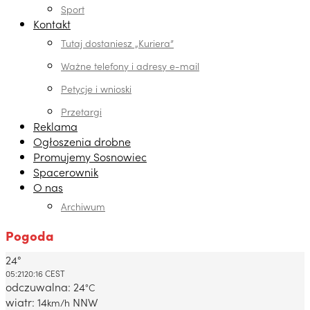
Sport
Kontakt
Tutaj dostaniesz „Kuriera”
Ważne telefony i adresy e-mail
Petycje i wnioski
Przetargi
Reklama
Ogłoszenia drobne
Promujemy Sosnowiec
Spacerownik
O nas
Archiwum
Pogoda
24°
Dabrowa Gornicza, PL
05:21
20:16 CEST
odczuwalna: 24
°C
wiatr: 14
NNW
km/h