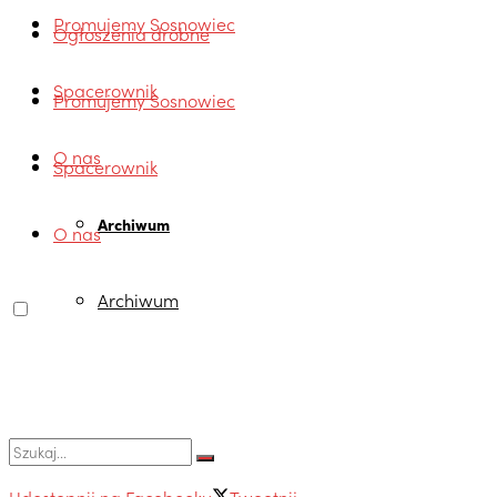
Promujemy Sosnowiec
Ogłoszenia drobne
Spacerownik
Promujemy Sosnowiec
O nas
Spacerownik
Archiwum
O nas
Archiwum
Udostępnij na Facebooku
Tweetnij