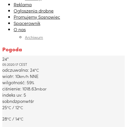
Reklama
Ogłoszenia drobne
Promujemy Sosnowiec
Spacerownik
O nas
Archiwum
Pogoda
24°
Dabrowa Gornicza, PL
05:20
20:17 CEST
odczuwalna: 24
°C
wiatr: 10
NNE
km/h
wilgotność: 59
%
ciśnienie: 1018.63
mbar
indeks uv: 5
sob
ndz
pon
wt
śr
25
/ 12
°C
°C
28
/ 14
°C
°C