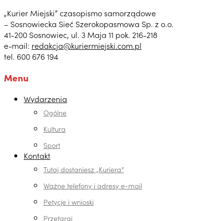
„Kurier Miejski” czasopismo samorządowe
– Sosnowiecka Sieć Szerokopasmowa Sp. z o.o.
41-200 Sosnowiec, ul. 3 Maja 11 pok. 216-218
e-mail:
redakcja@kuriermiejski.com.pl
tel. 600 676 194
Menu
Wydarzenia
Ogólne
Kultura
Sport
Kontakt
Tutaj dostaniesz „Kuriera”
Ważne telefony i adresy e-mail
Petycje i wnioski
Przetargi