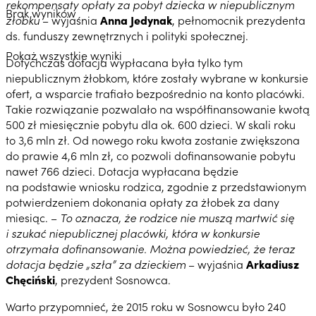
rekompensaty opłaty za pobyt dziecka w niepublicznym
Brak wyników
żłobku
– wyjaśnia
Anna Jedynak
, pełnomocnik prezydenta
ds. funduszy zewnętrznych i polityki społecznej.
Pokaż wszystkie wyniki
Dotychczas dotacja wypłacana była tylko tym
niepublicznym żłobkom, które zostały wybrane w konkursie
ofert, a wsparcie trafiało bezpośrednio na konto placówki.
Takie rozwiązanie pozwalało na współfinansowanie kwotą
500 zł miesięcznie pobytu dla ok. 600 dzieci. W skali roku
to 3,6 mln zł. Od nowego roku kwota zostanie zwiększona
do prawie 4,6 mln zł, co pozwoli dofinansowanie pobytu
nawet 766 dzieci. Dotacja wypłacana będzie
na podstawie wniosku rodzica, zgodnie z przedstawionym
potwierdzeniem dokonania opłaty za żłobek za dany
miesiąc. –
To oznacza, że rodzice nie muszą martwić się
i szukać niepublicznej placówki, która w konkursie
otrzymała dofinansowanie. Można powiedzieć, że teraz
dotacja będzie „szła” za dzieckiem
– wyjaśnia
Arkadiusz
Chęciński
, prezydent Sosnowca.
Warto przypomnieć, że 2015 roku w Sosnowcu było 240