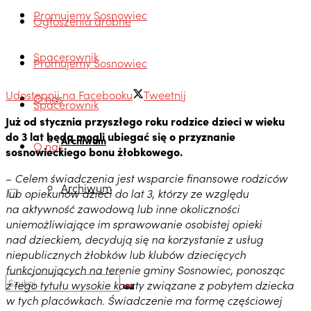
Promujemy Sosnowiec
Ogłoszenia drobne
Spacerownik
Promujemy Sosnowiec
Udostępnij na Facebooku
Tweetnij
O nas
Spacerownik
Już od stycznia przyszłego roku rodzice dzieci w wieku
do 3 lat będą mogli ubiegać się o przyznanie
Archiwum
O nas
sosnowieckiego bonu żłobkowego.
–
Celem świadczenia jest wsparcie finansowe rodziców
Archiwum
lub opiekunów dzieci do lat 3, którzy ze względu
na aktywność zawodową lub inne okoliczności
uniemożliwiające im sprawowanie osobistej opieki
nad dzieckiem, decydują się na korzystanie z usług
niepublicznych żłobków lub klubów dziecięcych
funkcjonujących na terenie gminy Sosnowiec, ponosząc
z tego tytułu wysokie koszty związane z pobytem dziecka
w tych placówkach. Świadczenie ma formę częściowej