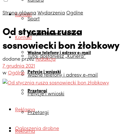
Strona główna
Wydarzenia
Ogólne
Kontakt
Sport
Od stycznia rusza
Tutaj dostaniesz „Kuriera”
Kontakt
sosnowiecki bon żłobkowy
Ważne telefony i adresy e-mail
Tutaj dostaniesz „Kuriera”
dodane przez
redakcja
7 grudnia 2021
Petycje i wnioski
w
Ogólne
Ważne telefony i adresy e-mail
Przetargi
Petycje i wnioski
Reklama
Przetargi
Ogłoszenia drobne
Reklama