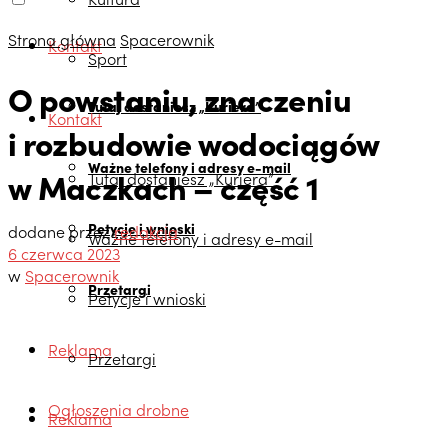
Strona główna
Spacerownik
Kontakt
Sport
O powstaniu, znaczeniu
Tutaj dostaniesz „Kuriera”
Kontakt
i rozbudowie wodociągów
Ważne telefony i adresy e-mail
w Maczkach – część 1
Tutaj dostaniesz „Kuriera”
Petycje i wnioski
dodane przez
redakcja
Ważne telefony i adresy e-mail
6 czerwca 2023
w
Spacerownik
Przetargi
Petycje i wnioski
Reklama
Przetargi
Ogłoszenia drobne
Reklama