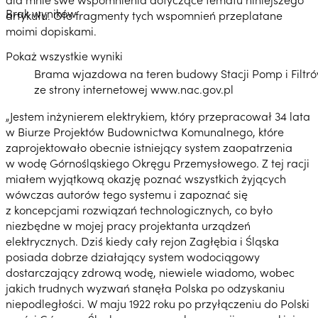
Brak wyników
artykułu. Oto fragmenty tych wspomnień przeplatane
moimi dopiskami.
Pokaż wszystkie wyniki
Brama wjazdowa na teren budowy Stacji Pomp i Filtr
ze strony internetowej www.nac.gov.pl
„Jestem inżynierem elektrykiem, który przepracował 34 lata
w Biurze Projektów Budownictwa Komunalnego, które
zaprojektowało obecnie istniejący system zaopatrzenia
w wodę Górnośląskiego Okręgu Przemysłowego. Z tej racji
miałem wyjątkową okazję poznać wszystkich żyjących
wówczas autorów tego systemu i zapoznać się
z koncepcjami rozwiązań technologicznych, co było
niezbędne w mojej pracy projektanta urządzeń
elektrycznych. Dziś kiedy cały rejon Zagłębia i Śląska
posiada dobrze działający system wodociągowy
dostarczający zdrową wodę, niewiele wiadomo, wobec
jakich trudnych wyzwań stanęła Polska po odzyskaniu
niepodległości. W maju 1922 roku po przyłączeniu do Polski