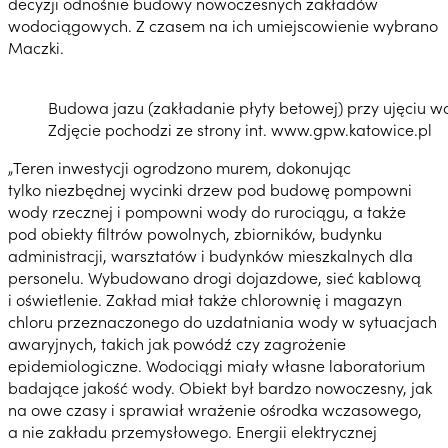
decyzji odnośnie budowy nowoczesnych zakładów
wodociągowych. Z czasem na ich umiejscowienie wybrano
Maczki.
Budowa jazu (zakładanie płyty betowej) przy ujęciu wo
Zdjęcie pochodzi ze strony int. www.gpw.katowice.pl
„Teren inwestycji ogrodzono murem, dokonując
tylko niezbędnej wycinki drzew pod budowę pompowni
wody rzecznej i pompowni wody do rurociągu, a także
pod obiekty filtrów powolnych, zbiorników, budynku
administracji, warsztatów i budynków mieszkalnych dla
personelu. Wybudowano drogi dojazdowe, sieć kablową
i oświetlenie. Zakład miał także chlorownię i magazyn
chloru przeznaczonego do uzdatniania wody w sytuacjach
awaryjnych, takich jak powódź czy zagrożenie
epidemiologiczne. Wodociągi miały własne laboratorium
badające jakość wody. Obiekt był bardzo nowoczesny, jak
na owe czasy i sprawiał wrażenie ośrodka wczasowego,
a nie zakładu przemysłowego. Energii elektrycznej