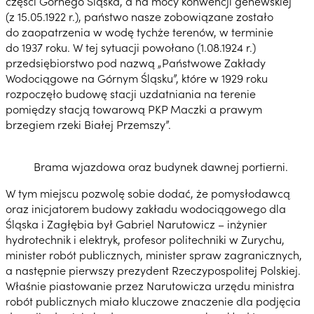
części Górnego Śląska, a na mocy konwencji genewskiej
(z 15.05.1922 r.), państwo nasze zobowiązane zostało
do zaopatrzenia w wodę tychże terenów, w terminie
do 1937 roku. W tej sytuacji powołano (1.08.1924 r.)
przedsiębiorstwo pod nazwą „Państwowe Zakłady
Wodociągowe na Górnym Śląsku”, które w 1929 roku
rozpoczęło budowę stacji uzdatniania na terenie
pomiędzy stacją towarową PKP Maczki a prawym
brzegiem rzeki Białej Przemszy”.
Brama wjazdowa oraz budynek dawnej portierni.
W tym miejscu pozwolę sobie dodać, że pomysłodawcą
oraz inicjatorem budowy zakładu wodociągowego dla
Śląska i Zagłębia był Gabriel Narutowicz – inżynier
hydrotechnik i elektryk, profesor politechniki w Zurychu,
minister robót publicznych, minister spraw zagranicznych,
a następnie pierwszy prezydent Rzeczypospolitej Polskiej.
Właśnie piastowanie przez Narutowicza urzędu ministra
robót publicznych miało kluczowe znaczenie dla podjęcia