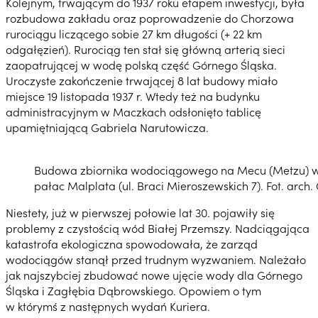
Kolejnym, trwającym do 1937 roku etapem inwestycji, była
rozbudowa zakładu oraz poprowadzenie do Chorzowa
rurociągu liczącego sobie 27 km długości (+ 22 km
odgałęzień). Rurociąg ten stał się główną arterią sieci
zaopatrującej w wodę polską część Górnego Śląska.
Uroczyste zakończenie trwającej 8 lat budowy miało
miejsce 19 listopada 1937 r. Wtedy też na budynku
administracyjnym w Maczkach odsłonięto tablicę
upamiętniającą Gabriela Narutowicza.
Budowa zbiornika wodociągowego na Mecu (Metzu) w 
pałac Malplata (ul. Braci Mieroszewskich 7). Fot. arch
Niestety, już w pierwszej połowie lat 30. pojawiły się
problemy z czystością wód Białej Przemszy. Nadciągająca
katastrofa ekologiczna spowodowała, że zarząd
wodociągów stanął przed trudnym wyzwaniem. Należało
jak najszybciej zbudować nowe ujęcie wody dla Górnego
Śląska i Zagłębia Dąbrowskiego. Opowiem o tym
w którymś z następnych wydań Kuriera.