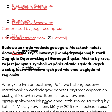
Promujemy Sosnowiec
Ogłoszenia drobne
Spacerownik
Promujemy Sosnowiec
Compressed by jpeg-recompress
O nas
Spacerownik
Udostępnij na Facebooku
Tweetnij
Budowa zakładu wodociągowego w Maczkach należy
Archiwum
O nas
do najważniejszych inwestycji w międzywojennej historii
Zagłębia Dąbrowskiego i Górnego Śląska. Można by rzec,
że jest jednym z symboli współdziałania sąsiadujących
Archiwum
z sobą, lecz zróżnicowanych pod wieloma względami
regionów.
W artykule tym przedstawię Państwu historię budowy
maczkowskich wodociągów poprzez pryzmat wspomnień
osoby, która była świadkiem ich powstawania
oraz współtwórcą ich powojennej rozbudowy. Tą osobą był
kpt. inż. Mieczysław Klein, który w 2018 roku zechciał spisać
dla mnie swe wspomnienia dotyczące tematu niniejszego