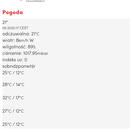
Pogoda
21°
Dabrowa Gornicza, PL
05:20
20:17 CEST
odczuwalna: 21
°C
wiatr: 8
W
km/h
wilgotność: 89
%
ciśnienie: 1017.95
mbar
indeks uv: 0
sob
ndz
pon
wt
śr
25
/ 12
°C
°C
28
/ 14
°C
°C
32
/ 17
°C
°C
27
/ 12
°C
°C
25
/ 12
°C
°C