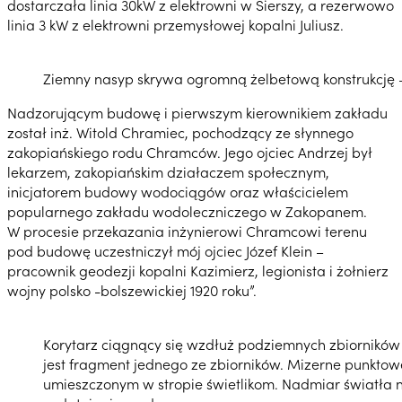
dostarczała linia 30kW z elektrowni w Sierszy, a rezerwowo
linia 3 kW z elektrowni przemysłowej kopalni Juliusz.
Ziemny nasyp skrywa ogromną żelbetową konstrukcję – f
Nadzorującym budowę i pierwszym kierownikiem zakładu
został inż. Witold Chramiec, pochodzący ze słynnego
zakopiańskiego rodu Chramców. Jego ojciec Andrzej był
lekarzem, zakopiańskim działaczem społecznym,
inicjatorem budowy wodociągów oraz właścicielem
popularnego zakładu wodoleczniczego w Zakopanem.
W procesie przekazania inżynierowi Chramcowi terenu
pod budowę uczestniczył mój ojciec Józef Klein –
pracownik geodezji kopalni Kazimierz, legionista i żołnierz
wojny polsko -bolszewickiej 1920 roku”.
Korytarz ciągnący się wzdłuż podziemnych zbiorników 
jest fragment jednego ze zbiorników. Mizerne punktowe
umieszczonym w stropie świetlikom. Nadmiar światła n