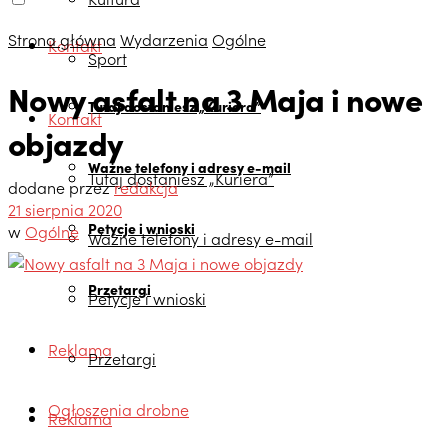
Strona główna
Wydarzenia
Ogólne
Kontakt
Sport
Nowy asfalt na 3 Maja i nowe
Tutaj dostaniesz „Kuriera”
Kontakt
objazdy
Ważne telefony i adresy e-mail
Tutaj dostaniesz „Kuriera”
dodane przez
redakcja
21 sierpnia 2020
Petycje i wnioski
w
Ogólne
Ważne telefony i adresy e-mail
Przetargi
Petycje i wnioski
Reklama
Przetargi
Ogłoszenia drobne
Reklama