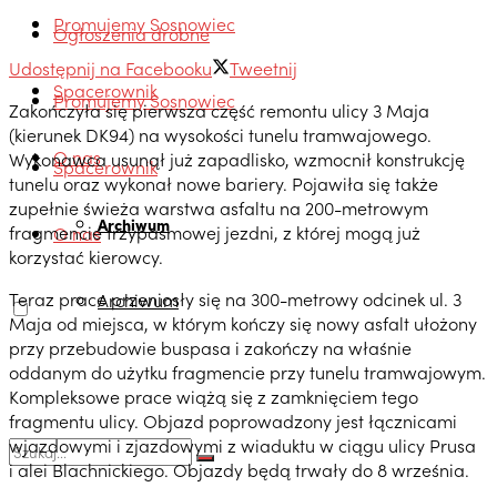
Promujemy Sosnowiec
Ogłoszenia drobne
Udostępnij na Facebooku
Tweetnij
Spacerownik
Promujemy Sosnowiec
Zakończyła się pierwsza część remontu ulicy 3 Maja
(kierunek DK94) na wysokości tunelu tramwajowego.
O nas
Wykonawca usunął już zapadlisko, wzmocnił konstrukcję
Spacerownik
tunelu oraz wykonał nowe bariery. Pojawiła się także
zupełnie świeża warstwa asfaltu na 200-metrowym
Archiwum
fragmencie trzypasmowej jezdni, z której mogą już
O nas
korzystać kierowcy.
Teraz prace przeniosły się na 300-metrowy odcinek ul. 3
Archiwum
Maja od miejsca, w którym kończy się nowy asfalt ułożony
przy przebudowie buspasa i zakończy na właśnie
oddanym do użytku fragmencie przy tunelu tramwajowym.
Kompleksowe prace wiążą się z zamknięciem tego
fragmentu ulicy. Objazd poprowadzony jest łącznicami
wjazdowymi i zjazdowymi z wiaduktu w ciągu ulicy Prusa
i alei Blachnickiego. Objazdy będą trwały do 8 września.