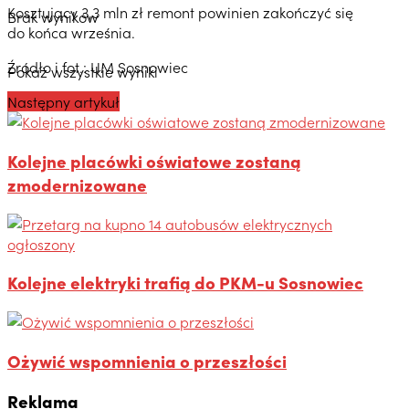
Kosztujący 3,3 mln zł remont powinien zakończyć się
Brak wyników
do końca września.
Źródło i fot.: UM Sosnowiec
Pokaż wszystkie wyniki
Następny artykuł
Kolejne placówki oświatowe zostaną
zmodernizowane
Kolejne elektryki trafią do PKM-u Sosnowiec
Ożywić wspomnienia o przeszłości
Reklama