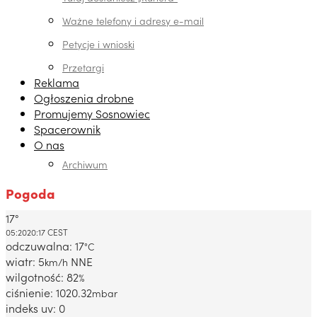
Ważne telefony i adresy e-mail
Petycje i wnioski
Przetargi
Reklama
Ogłoszenia drobne
Promujemy Sosnowiec
Spacerownik
O nas
Archiwum
Pogoda
17°
Dabrowa Gornicza, PL
05:20
20:17 CEST
odczuwalna: 17
°C
wiatr: 5
NNE
km/h
wilgotność: 82
%
ciśnienie: 1020.32
mbar
indeks uv: 0