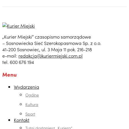
„Kurier Miejski” czasopismo samorządowe
– Sosnowiecka Sieć Szerokopasmowa Sp. z o.o.
41-200 Sosnowiec, ul. 3 Maja 11 pok. 216-218
e-mail:
redakcja@kuriermiejski.com.pl
tel. 600 676 194
Menu
Wydarzenia
Ogólne
Kultura
Sport
Kontakt
Tutaj dostaniesz „Kuriera”