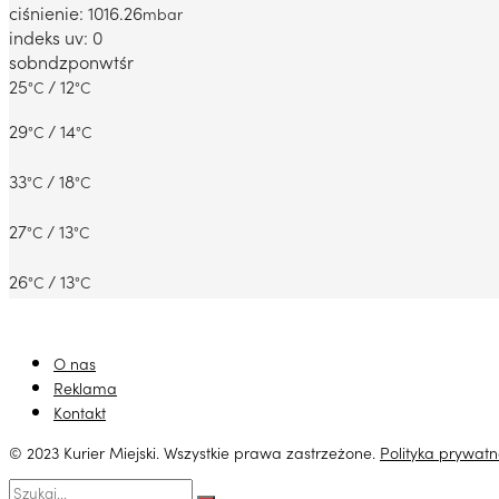
ciśnienie: 1016.26
mbar
indeks uv: 0
sob
ndz
pon
wt
śr
25
/ 12
°C
°C
29
/ 14
°C
°C
33
/ 18
°C
°C
27
/ 13
°C
°C
26
/ 13
°C
°C
O nas
Reklama
Kontakt
© 2023 Kurier Miejski. Wszystkie prawa zastrzeżone.
Polityka prywatn