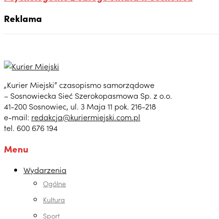
Reklama
„Kurier Miejski” czasopismo samorządowe
– Sosnowiecka Sieć Szerokopasmowa Sp. z o.o.
41-200 Sosnowiec, ul. 3 Maja 11 pok. 216-218
e-mail:
redakcja@kuriermiejski.com.pl
tel. 600 676 194
Menu
Wydarzenia
Ogólne
Kultura
Sport