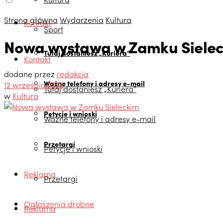
Strona główna
Wydarzenia
Kultura
Kontakt
Sport
Nowa wystawa w Zamku Siele
Tutaj dostaniesz „Kuriera”
Kontakt
dodane przez
redakcja
Ważne telefony i adresy e-mail
12 września 2023
Tutaj dostaniesz „Kuriera”
w
Kultura
Petycje i wnioski
Ważne telefony i adresy e-mail
Przetargi
Petycje i wnioski
Reklama
Przetargi
Ogłoszenia drobne
Reklama