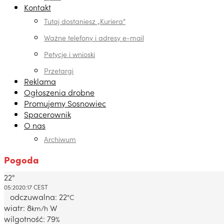
Kontakt
Tutaj dostaniesz „Kuriera”
Ważne telefony i adresy e-mail
Petycje i wnioski
Przetargi
Reklama
Ogłoszenia drobne
Promujemy Sosnowiec
Spacerownik
O nas
Archiwum
Pogoda
22°
Dabrowa Gornicza, PL
05:20
20:17 CEST
odczuwalna: 22
°C
wiatr: 8
W
km/h
wilgotność: 79
%