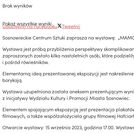
Brak wyników
Pokaż wszystkie wyniki
Udostępnij na Facebooku
Tweetnij
Sosnowieckie Centrum Sztuki zaprasza na wystawę: „MAMO, 
Wystawa jest próbą przybliżenia perspektywy skomplikowan
zaproszonych zostało kilka nastoletnich osób, które podzie
i pośród rówieśników.
Elementarną ideą prezentowanej ekspozycji jest nakreślenie
borykają.
Wystawa uzupełniona została aneksem prezentującym wynik
z inicjatywy Wydziału Kultury i Promocji Miasta Sosnowiec.
Elementem spajającym ekspozycję jest prezentacja plakató
filmowych, a także współzałożyciela grupy filmowej Hafciarka
Otwarcie wystawy: 15 września 2023, godzina 17.00. Wystaw