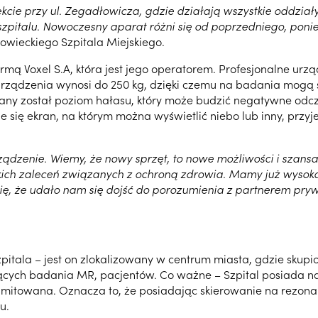
ie przy ul. Zegadłowicza, gdzie działają wszystkie oddział
italu. Nowoczesny aparat różni się od poprzedniego, ponie
owieckiego Szpitala Miejskiego.
firmą Voxel S.A, która jest jego operatorem. Profesjonalne ur
urządzenia wynosi do 250 kg, dzięki czemu na badania mogą 
any został poziom hałasu, który może budzić negatywne odc
 się ekran, na którym można wyświetlić niebo lub inny, przyj
rządzenie. Wiemy, że nowy sprzęt, to nowe możliwości i szans
ystkich zaleceń związanych z ochroną zdrowia. Mamy już wysok
się, że udało nam się dojść do porozumienia z partnerem pryw
pitala – jest on zlokalizowany w centrum miasta, gdzie skupio
ących badania MR, pacjentów. Co ważne – Szpital posiada 
limitowana. Oznacza to, że posiadając skierowanie na rez
u.