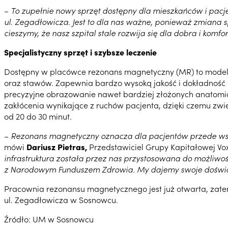
–
To zupełnie nowy sprzęt dostępny dla mieszkańców i pacj
ul. Zegadłowicza. Jest to dla nas ważne, ponieważ zmiana sp
cieszymy, że nasz szpital stale rozwija się dla dobra i komf
Specjalistyczny sprzęt i szybsze leczenie
Dostępny w placówce rezonans magnetyczny (MR) to model G
oraz stawów. Zapewnia bardzo wysoką jakość i dokładność 
precyzyjne obrazowanie nawet bardziej złożonych anatomiczn
zakłócenia wynikające z ruchów pacjenta, dzięki czemu zw
od 20 do 30 minut.
–
Rezonans magnetyczny oznacza dla pacjentów przede wszys
mówi
Dariusz Pietras,
Przedstawiciel Grupy Kapitałowej Vox
infrastruktura została przez nas przystosowana do możliwośc
z Narodowym Funduszem Zdrowia. My dajemy swoje doświadc
Pracownia rezonansu magnetycznego jest już otwarta, zat
ul. Zegadłowicza w Sosnowcu.
Źródło: UM w Sosnowcu