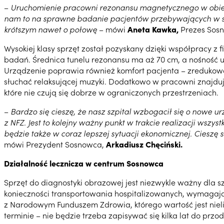
–
Uruchomienie pracowni rezonansu magnetycznego w obiekc
nam to na sprawne badanie pacjentów przebywających w szp
krótszym nawet o połowę
– mówi
Aneta Kawka,
Prezes Sosn
Wysokiej klasy sprzęt został pozyskany dzięki współpracy z 
badań. Średnica tunelu rezonansu ma aż 70 cm, a nośność 
Urządzenie poprawia również komfort pacjenta – zredukow
słuchać relaksującej muzyki. Dodatkowo w pracowni znajduje
które nie czują się dobrze w ograniczonych przestrzeniach.
–
Bardzo się cieszę, że nasz szpital wzbogacił się o nowe u
z NFZ. Jest to kolejny ważny punkt w trakcie realizacji wsz
będzie także w coraz lepszej sytuacji ekonomicznej. Cieszę 
mówi Prezydent Sosnowca,
Arkadiusz Chęciński.
Działalność lecznicza w centrum Sosnowca
Sprzęt do diagnostyki obrazowej jest niezwykle ważny dla sz
konieczności transportowania hospitalizowanych, wymagaj
z Narodowym Funduszem Zdrowia, którego wartość jest nie
terminie – nie będzie trzeba zapisywać się kilka lat do przod