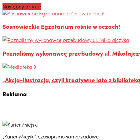
Następny artykuł
Sosnowieckie Egzotarium rośnie w oczach!
Poznaliśmy wykonawcę przebudowy ul. Mikołajcz
„Akcja-ilustracja, czyli kreatywne lato z bibliotek
Reklama
„Kurier Miejski” czasopismo samorządowe