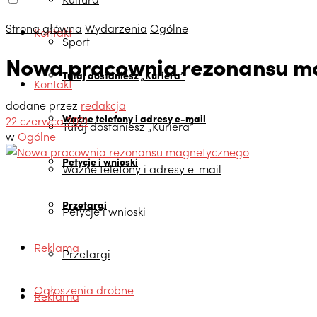
Strona główna
Wydarzenia
Ogólne
Kontakt
Sport
Nowa pracownia rezonansu m
Tutaj dostaniesz „Kuriera”
Kontakt
dodane przez
redakcja
Ważne telefony i adresy e-mail
22 czerwca 2021
Tutaj dostaniesz „Kuriera”
w
Ogólne
Petycje i wnioski
Ważne telefony i adresy e-mail
Przetargi
Petycje i wnioski
Reklama
Przetargi
Ogłoszenia drobne
Reklama