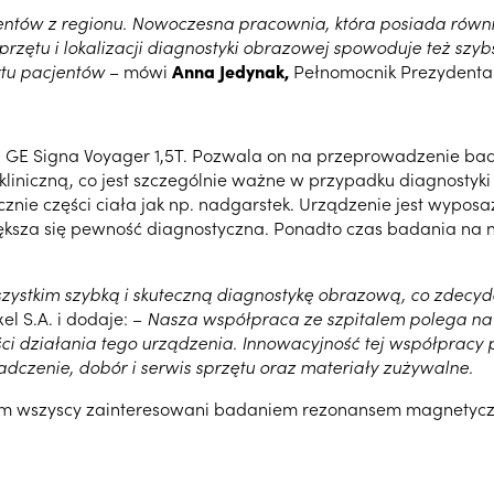
entów z regionu. Nowoczesna pracownia, która posiada równi
rzętu i lokalizacji diagnostyki obrazowej spowoduje też szyb
ortu pacjentów
– mówi
Anna Jedynak,
Pełnomocnik Prezydenta
E Signa Voyager 1,5T. Pozwala on na przeprowadzenie badan
kliniczną, co jest szczególnie ważne w przypadku diagnosty
ie części ciała jak np. nadgarstek. Urządzenie jest wyposażo
iększa się pewność diagnostyczna. Ponadto czas badania na 
tkim szybką i skuteczną diagnostykę obrazową, co zdecydow
el S.A. i dodaje: –
Nasza współpraca ze szpitalem polega na 
i działania tego urządzenia. Innowacyjność tej współpracy pol
zenie, dobór i serwis sprzętu oraz materiały zużywalne.
em wszyscy zainteresowani badaniem rezonansem magnetyczny