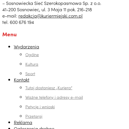
– Sosnowiecka Sieć Szerokopasmowa Sp. z o.o.
41-200 Sosnowiec, ul. 3 Maja 11 pok. 216-218
e-mail:
redakcja@kuriermiejski.com.pl
tel. 600 676 194
Menu
Wydarzenia
Ogólne
Kultura
Sport
Kontakt
Tutaj dostaniesz „Kuriera”
Ważne telefony i adresy e-mail
Petycje i wnioski
Przetargi
Reklama
Ogłoszenia drobne