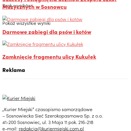
Brak wyników
Muzycznych w Sosnowcu
Pokaż wszystkie wyniki
Darmowe zabiegi dla psów i kotów
Zamknięcie fragmentu ulicy Kukułek
Reklama
„Kurier Miejski” czasopismo samorządowe
– Sosnowiecka Sieć Szerokopasmowa Sp. z o.o.
41-200 Sosnowiec, ul. 3 Maja 11 pok. 216-218
e-mail:
redakcja@kuriermiejski.com.pl