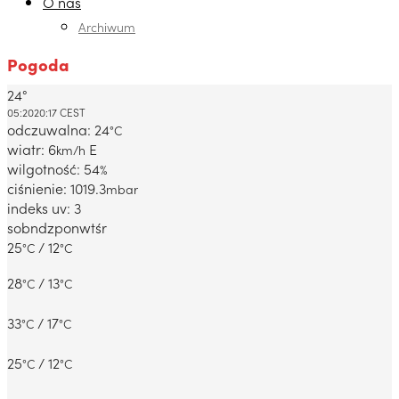
O nas
Archiwum
Pogoda
24°
Dabrowa Gornicza, PL
05:20
20:17 CEST
odczuwalna: 24
°C
wiatr: 6
E
km/h
wilgotność: 54
%
ciśnienie: 1019.3
mbar
indeks uv: 3
sob
ndz
pon
wt
śr
25
/ 12
°C
°C
28
/ 13
°C
°C
33
/ 17
°C
°C
25
/ 12
°C
°C