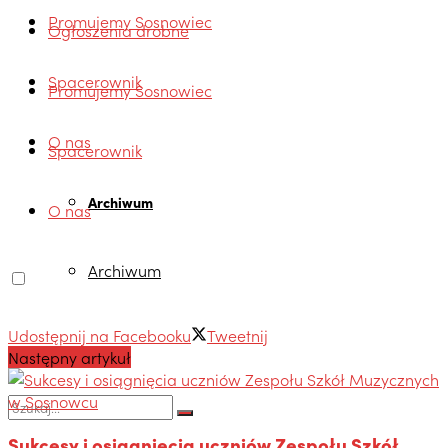
Promujemy Sosnowiec
Ogłoszenia drobne
Spacerownik
Promujemy Sosnowiec
O nas
Spacerownik
Archiwum
O nas
Archiwum
Udostępnij na Facebooku
Tweetnij
Następny artykuł
Sukcesy i osiągnięcia uczniów Zespołu Szkół