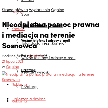
Strona główna
Wydarzenia
Ogólne
Kontakt
Sport
Nieodpłatna pomoc prawna
Tutaj dostaniesz „Kuriera”
Kontakt
i mediacja na terenie
Ważne telefony i adresy e-mail
Sosnowca
Tutaj dostaniesz „Kuriera”
Petycje i wnioski
dodane przez
redakcja
Ważne telefony i adresy e-mail
21 lipca 2021
w
Ogólne
Przetargi
Petycje i wnioski
Reklama
Przetargi
Ogłoszenia drobne
Reklama