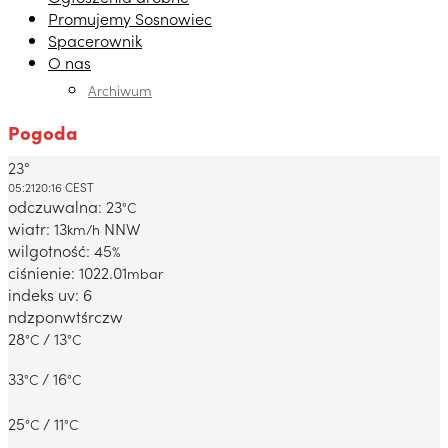
Promujemy Sosnowiec
Spacerownik
O nas
Archiwum
Pogoda
23°
Dabrowa Gornicza, PL
05:21
20:16 CEST
odczuwalna: 23
°C
wiatr: 13
NNW
km/h
wilgotność: 45
%
ciśnienie: 1022.01
mbar
indeks uv: 6
ndz
pon
wt
śr
czw
28
/ 13
°C
°C
33
/ 16
°C
°C
25
/ 11
°C
°C