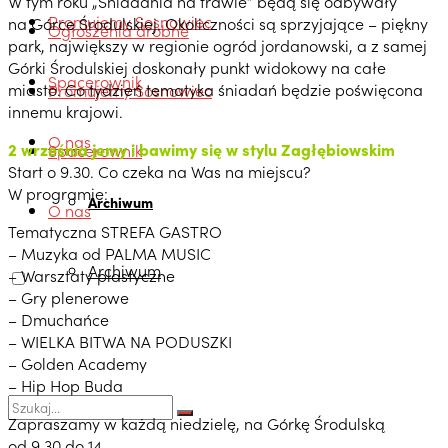
W tym roku „Śniadania na trawie” będą się odbywały
Promujemy Sosnowiec
na Górce Środulskiej. Okoliczności są sprzyjające – piękny
Ogłoszenia drobne
park, największy w regionie ogród jordanowski, a z samej
Górki Środulskiej doskonały punkt widokowy na całe
Spacerownik
miasto. Co tydzień tematyka śniadań będzie poświęcona
Promujemy Sosnowiec
innemu krajowi.
O nas
2 września
jemy i bawimy się w stylu Zagłębiowskim
Spacerownik
Start o 9.30. Co czeka na Was na miejscu?
W programie:
Archiwum
O nas
Tematyczna STREFA GASTRO
– Muzyka od PALMA MUSIC
Archiwum
– Warsztaty plastyczne
– Gry plenerowe
– Dmuchańce
– WIELKA BITWA NA PODUSZKI
– Golden Academy
– Hip Hop Buda
Zapraszamy w każdą niedzielę, na Górkę Środulską
od 9.30 do 14.