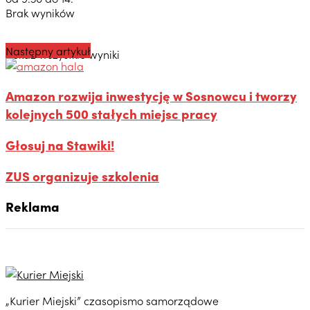
Brak wyników
Następny artykuł
Pokaż wszystkie wyniki
Amazon rozwija inwestycję w Sosnowcu i tworzy
kolejnych 500 stałych miejsc pracy
Głosuj na Stawiki!
ZUS organizuje szkolenia
Reklama
„Kurier Miejski” czasopismo samorządowe