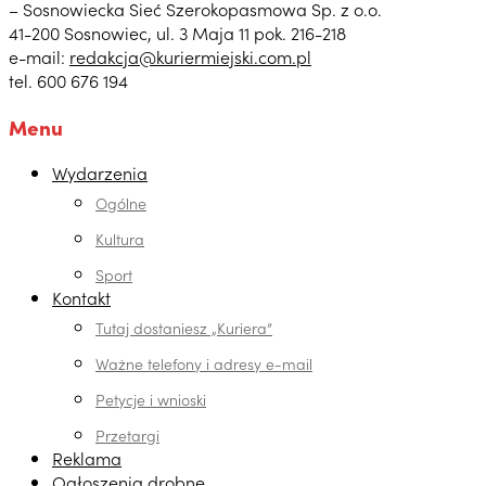
– Sosnowiecka Sieć Szerokopasmowa Sp. z o.o.
41-200 Sosnowiec, ul. 3 Maja 11 pok. 216-218
e-mail:
redakcja@kuriermiejski.com.pl
tel. 600 676 194
Menu
Wydarzenia
Ogólne
Kultura
Sport
Kontakt
Tutaj dostaniesz „Kuriera”
Ważne telefony i adresy e-mail
Petycje i wnioski
Przetargi
Reklama
Ogłoszenia drobne