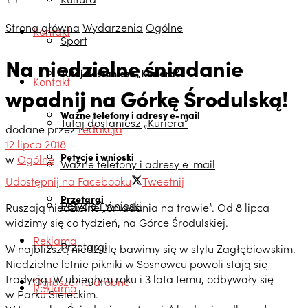
Strona główna
Wydarzenia
Ogólne
Kontakt
Sport
Na niedzielne śniadanie
Tutaj dostaniesz „Kuriera”
Kontakt
wpadnij na Górkę Środulską!
Ważne telefony i adresy e-mail
Tutaj dostaniesz „Kuriera”
dodane przez
redakcja
12 lipca 2018
Petycje i wnioski
w
Ogólne
Ważne telefony i adresy e-mail
Udostępnij na Facebooku
Tweetnij
Przetargi
Petycje i wnioski
Ruszają niedzielne „Śniadania na trawie”. Od 8 lipca
widzimy się co tydzień, na Górce Środulskiej.
Reklama
Przetargi
W najbliższą niedzielę bawimy się w stylu Zagłębiowskim.
Niedzielne letnie pikniki w Sosnowcu powoli stają się
tradycją. W ubiegłym roku i 3 lata temu, odbywały się
Ogłoszenia drobne
Reklama
w Parku Sieleckim.