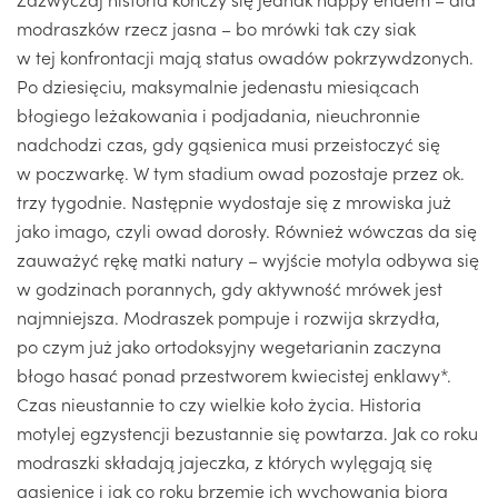
modraszków rzecz jasna – bo mrówki tak czy siak
w tej konfrontacji mają status owadów pokrzywdzonych.
Po dziesięciu, maksymalnie jedenastu miesiącach
błogiego leżakowania i podjadania, nieuchronnie
nadchodzi czas, gdy gąsienica musi przeistoczyć się
w poczwarkę. W tym stadium owad pozostaje przez ok.
trzy tygodnie. Następnie wydostaje się z mrowiska już
jako imago, czyli owad dorosły. Również wówczas da się
zauważyć rękę matki natury – wyjście motyla odbywa się
w godzinach porannych, gdy aktywność mrówek jest
najmniejsza. Modraszek pompuje i rozwija skrzydła,
po czym już jako ortodoksyjny wegetarianin zaczyna
błogo hasać ponad przestworem kwiecistej enklawy*.
Czas nieustannie to czy wielkie koło życia. Historia
motylej egzystencji bezustannie się powtarza. Jak co roku
modraszki składają jajeczka, z których wylęgają się
gąsienice i jak co roku brzemię ich wychowania biorą