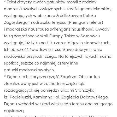
* Tekst dotyczy dwóch gatunków motyli z rodziny
modraszkowatych związanych z krwiściągiem lekarskim,
występujących w obszarze źródliskowym Potoku
Zagórskiego: modraszka telejusa (Phengaris teleius)
i modraszka nausitousa (Phengaris nausithous). Owady
te są zagrożone w skali Europy. Także w Sosnowcu
występują już tylko na kilku zarastających stanowiskach.
Ich obecność świadczy o stosunkowo dobrym stanie
środowiska przyrodniczego. Na tutejszych łąkach można
spotkać jeszcze co najmniej cztery inne
gatunki modraszkowatych.
* Dębnik to historyczna część Zagórza. Obszar ten
zlokalizowany jest w zachodniej części łąk
rozciągających się pomiędzy ulicami Stańczyka,
ks. Popiełuszki, Kamienną i al. Zagłębia Dąbrowskiego.
Dębnik wchodzi w skład większego terenu obejmującego
najstarszą
części Zagórza. Nazwa pochodzi od dębów, które rosły