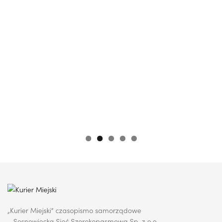
„Kurier Miejski” czasopismo samorządowe
– Sosnowiecka Sieć Szerokopasmowa Sp. z o.o.