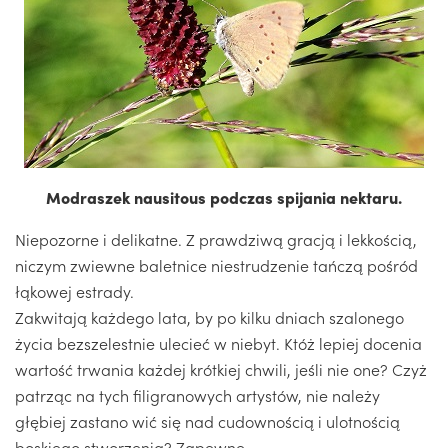
Modraszek nausitous podczas spijania nektaru.
Niepozorne i delikatne. Z prawdziwą gracją i lekkością,
niczym zwiewne baletnice niestrudzenie tańczą pośród
łąkowej estrady.
Zakwitają każdego lata, by po kilku dniach szalonego
życia bezszelestnie ulecieć w niebyt. Któż lepiej docenia
wartość trwania każdej krótkiej chwili, jeśli nie one? Czyż
patrząc na tych filigranowych artystów, nie należy
głębiej zastano wić się nad cudownością i ulotnością
boskiego stworzenia? Zapewne.