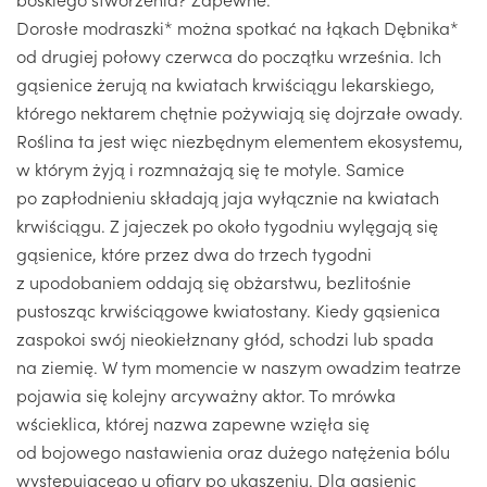
Dorosłe modraszki* można spotkać na łąkach Dębnika*
od drugiej połowy czerwca do początku września. Ich
gąsienice żerują na kwiatach krwiściągu lekarskiego,
którego nektarem chętnie pożywiają się dojrzałe owady.
Roślina ta jest więc niezbędnym elementem ekosystemu,
w którym żyją i rozmnażają się te motyle. Samice
po zapłodnieniu składają jaja wyłącznie na kwiatach
krwiściągu. Z jajeczek po około tygodniu wylęgają się
gąsienice, które przez dwa do trzech tygodni
z upodobaniem oddają się obżarstwu, bezlitośnie
pustosząc krwiściągowe kwiatostany. Kiedy gąsienica
zaspokoi swój nieokiełznany głód, schodzi lub spada
na ziemię. W tym momencie w naszym owadzim teatrze
pojawia się kolejny arcyważny aktor. To mrówka
wścieklica, której nazwa zapewne wzięła się
od bojowego nastawienia oraz dużego natężenia bólu
występującego u ofiary po ukąszeniu. Dla gąsienic