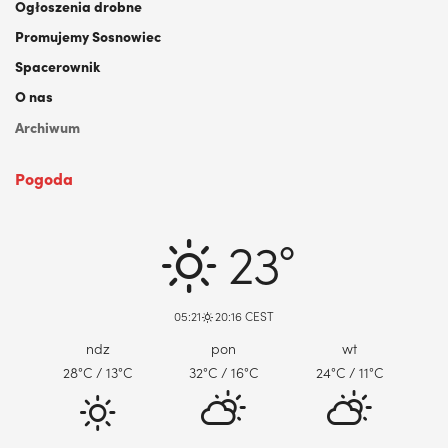
Ogłoszenia drobne
Promujemy Sosnowiec
Spacerownik
O nas
Archiwum
Pogoda
DABROWA GORNICZA, PL
23°
05:21
20:16 CEST
ndz
pon
wt
28
°C
/ 13
°C
32
°C
/ 16
°C
24
°C
/ 11
°C