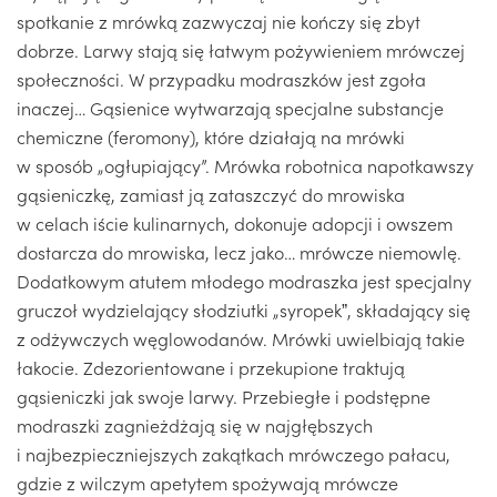
spotkanie z mrówką zazwyczaj nie kończy się zbyt
dobrze. Larwy stają się łatwym pożywieniem mrówczej
społeczności. W przypadku modraszków jest zgoła
inaczej… Gąsienice wytwarzają specjalne substancje
chemiczne (feromony), które działają na mrówki
w sposób „ogłupiający”. Mrówka robotnica napotkawszy
gąsieniczkę, zamiast ją zataszczyć do mrowiska
w celach iście kulinarnych, dokonuje adopcji i owszem
dostarcza do mrowiska, lecz jako… mrówcze niemowlę.
Dodatkowym atutem młodego modraszka jest specjalny
gruczoł wydzielający słodziutki „syropekˮ, składający się
z odżywczych węglowodanów. Mrówki uwielbiają takie
łakocie. Zdezorientowane i przekupione traktują
gąsieniczki jak swoje larwy. Przebiegłe i podstępne
modraszki zagnieżdżają się w najgłębszych
i najbezpieczniejszych zakątkach mrówczego pałacu,
gdzie z wilczym apetytem spożywają mrówcze