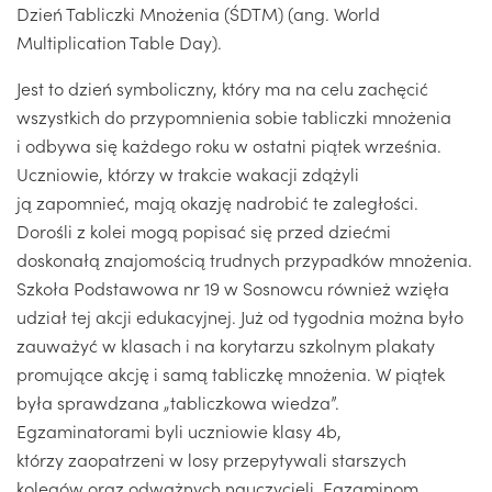
Dzień Tabliczki Mnożenia (ŚDTM) (ang. World
Multiplication Table Day).
Jest to dzień symboliczny, który ma na celu zachęcić
wszystkich do przypomnienia sobie tabliczki mnożenia
i odbywa się każdego roku w ostatni piątek września.
Uczniowie, którzy w trakcie wakacji zdążyli
ją zapomnieć, mają okazję nadrobić te zaległości.
Dorośli z kolei mogą popisać się przed dziećmi
doskonałą znajomością trudnych przypadków mnożenia.
Szkoła Podstawowa nr 19 w Sosnowcu również wzięła
udział tej akcji edukacyjnej. Już od tygodnia można było
zauważyć w klasach i na korytarzu szkolnym plakaty
promujące akcję i samą tabliczkę mnożenia. W piątek
była sprawdzana „tabliczkowa wiedza”.
Egzaminatorami byli uczniowie klasy 4b,
którzy zaopatrzeni w losy przepytywali starszych
kolegów oraz odważnych nauczycieli. Egzaminom