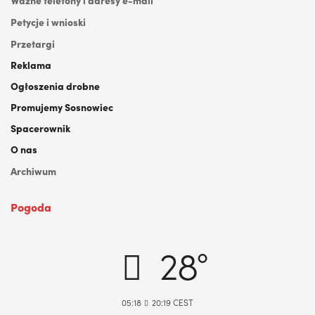
Ważne telefony i adresy e-mail
Petycje i wnioski
Przetargi
Reklama
Ogłoszenia drobne
Promujemy Sosnowiec
Spacerownik
O nas
Archiwum
Pogoda
DABROWA GORNICZA, PL
28°
05:18
20:19 CEST