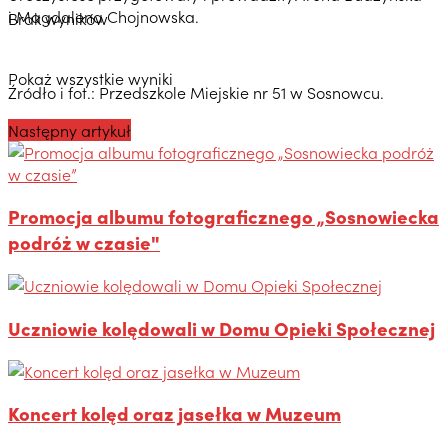
i Magdalena Chojnowska.
Brak wyników
Pokaż wszystkie wyniki
Źródło i fot.: Przedszkole Miejskie nr 51 w Sosnowcu.
Następny artykuł
Promocja albumu fotograficznego „Sosnowiecka
podróż w czasie"
Uczniowie kolędowali w Domu Opieki Społecznej
Koncert kolęd oraz jasełka w Muzeum