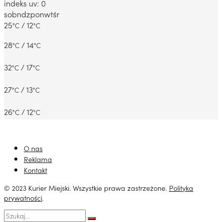
indeks uv: 0
sob
ndz
pon
wt
śr
25
/ 12
°C
°C
28
/ 14
°C
°C
32
/ 17
°C
°C
27
/ 13
°C
°C
26
/ 12
°C
°C
O nas
Reklama
Kontakt
© 2023 Kurier Miejski. Wszystkie prawa zastrzeżone.
Polityka
prywatności
.