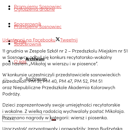
Promujemy Sosnowiec
Ogłoszenia drobne
Spacerownik
Promujemy Sosnowiec
Udostępnij na Facebooku
Tweetnij
O nas
Spacerownik
11 grudnia w Zespole Szkół nr 2 – Przedszkolu Miejskim nr 51
w Sosnowcu odbył się konkurs recytatorsko-wokalny
Archiwum
O nas
pod hasłem „Mikołaj w wierszu i w piosence”.
W konkursie uczestniczyli przedstawiciele sosnowieckich
Archiwum
przedszkoli: PM 31, PM 40, PM 47, PM 52, PM 51
oraz Niepubliczne Przedszkole Akademia Kolorowych
Podróży.
Dzieci zaprezentowały swoje umiejętności recytatorskie
i wokalne. Z wielką radością wychwalały postać Mikołaja.
Przyznano nagrody w kategorii: wiersz i piosenka.
Uroczystość przygotowały i prowadziły: Irena Budzyńska