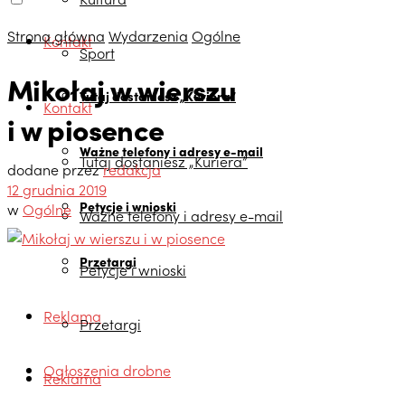
Strona główna
Wydarzenia
Ogólne
Kontakt
Sport
Mikołaj w wierszu
Tutaj dostaniesz „Kuriera”
Kontakt
i w piosence
Ważne telefony i adresy e-mail
Tutaj dostaniesz „Kuriera”
dodane przez
redakcja
12 grudnia 2019
Petycje i wnioski
w
Ogólne
Ważne telefony i adresy e-mail
Przetargi
Petycje i wnioski
Reklama
Przetargi
Ogłoszenia drobne
Reklama