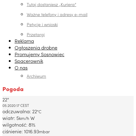
Tutaj dostaniesz „Kuriera”
Ważne telefony i adresy e-mail
Petycje i wnioski
Przetargi
Reklama
Ogłoszenia drobne
Promujemy Sosnowiec
Spacerownik
O nas
Archiwum
Pogoda
22°
Dabrowa Gornicza, PL
05:20
20:17 CEST
odczuwalna: 22
°C
wiatr: 5
W
km/h
wilgotność: 81
%
ciśnienie: 1016.93
mbar