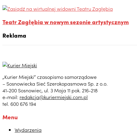
Teatr Zagłębia w nowym sezonie artystycznym
Reklama
„Kurier Miejski” czasopismo samorządowe
– Sosnowiecka Sieć Szerokopasmowa Sp. z o.o.
41-200 Sosnowiec, ul. 3 Maja 11 pok. 216-218
e-mail:
redakcja@kuriermiejski.com.pl
tel. 600 676 194
Menu
Wydarzenia