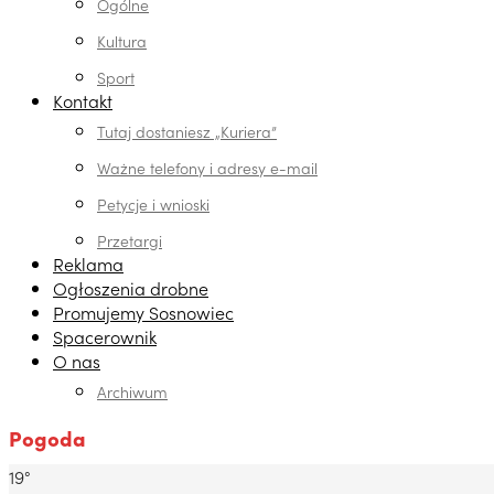
Ogólne
Kultura
Sport
Kontakt
Tutaj dostaniesz „Kuriera”
Ważne telefony i adresy e-mail
Petycje i wnioski
Przetargi
Reklama
Ogłoszenia drobne
Promujemy Sosnowiec
Spacerownik
O nas
Archiwum
Pogoda
19°
Dabrowa Gornicza, PL