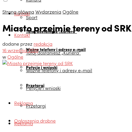
Strona główna
Wydarzenia
Ogólne
Kontakt
Sport
Miasto przejmie tereny od SRK
Tutaj dostaniesz „Kuriera”
Kontakt
dodane przez
redakcja
Ważne telefony i adresy e-mail
16 września 2020
Tutaj dostaniesz „Kuriera”
w
Ogólne
Petycje i wnioski
Ważne telefony i adresy e-mail
Przetargi
Petycje i wnioski
Reklama
Przetargi
Ogłoszenia drobne
Reklama