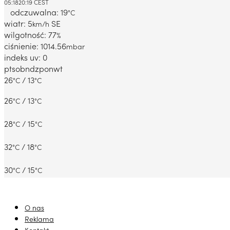
05:18
20:19 CEST
odczuwalna: 19
°C
wiatr: 5
SE
km/h
wilgotność: 77
%
ciśnienie: 1014.56
mbar
indeks uv: 0
pt
sob
ndz
pon
wt
26
/ 13
°C
°C
26
/ 13
°C
°C
28
/ 15
°C
°C
32
/ 18
°C
°C
30
/ 15
°C
°C
O nas
Reklama
Kontakt