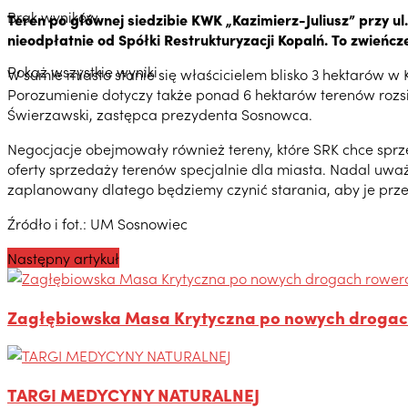
Brak wyników
Teren po głównej siedzibie KWK „Kazimierz-Juliusz” przy 
nieodpłatnie od Spółki Restrukturyzacji Kopalń. To zwieńcze
Pokaż wszystkie wyniki
W sumie miasto stanie się właścicielem blisko 3 hektarów w
Porozumienie dotyczy także ponad 6 hektarów terenów rozsi
Świerzawski, zastępca prezydenta Sosnowca.
Negocjacje obejmowały również tereny, które SRK chce spr
oferty sprzedaży terenów specjalnie dla miasta. Nadal uw
zaplanowany dlatego będziemy czynić starania, aby je prze
Źródło i fot.: UM Sosnowiec
Następny artykuł
Zagłębiowska Masa Krytyczna po nowych droga
TARGI MEDYCYNY NATURALNEJ