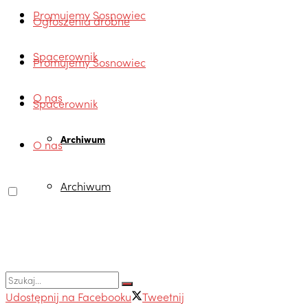
Promujemy Sosnowiec
Ogłoszenia drobne
Spacerownik
Promujemy Sosnowiec
O nas
Spacerownik
Archiwum
O nas
Archiwum
Udostępnij na Facebooku
Tweetnij