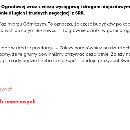
ul. Ogrodowej wraz z wieżą wyciągową i drogami dojazdowymi
nie długich i trudnych negocjacji z SRK.
 Kazimierzu Górniczym. To oznacza, że część budynków po kopa
anych po całym Sosnowcu. – To głównie działki w pasie drog
zedać w drodze przetargu. – Zależy nam również na działkac
ażamy, że te grunty powinniśmy otrzymać bezpłatnie. Zależy
jąć, a gdy będzie trzeba także kupić – dodaje prezydent Świ
ch rowerowych