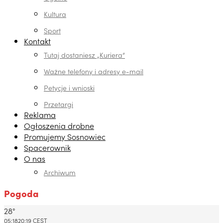
Kultura
Sport
Kontakt
Tutaj dostaniesz „Kuriera”
Ważne telefony i adresy e-mail
Petycje i wnioski
Przetargi
Reklama
Ogłoszenia drobne
Promujemy Sosnowiec
Spacerownik
O nas
Archiwum
Pogoda
28°
Dabrowa Gornicza, PL
05:18
20:19 CEST