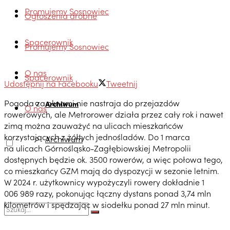
Promujemy Sosnowiec
Ogłoszenia drobne
Spacerownik
Promujemy Sosnowiec
O nas
Spacerownik
Udostępnij na Facebooku
Tweetnij
Pogoda za oknami nie nastraja do przejazdów
Archiwum
O nas
rowerowych, ale Metrorower działa przez cały rok i nawet
zimą można zauważyć na ulicach mieszkańców
korzystających z żółtych jednośladów. Do 1 marca
Archiwum
na ulicach Górnośląsko-Zagłębiowskiej Metropolii
dostępnych będzie ok. 3500 rowerów, a więc połowa tego,
co mieszkańcy GZM mają do dyspozycji w sezonie letnim.
W 2024 r. użytkownicy wypożyczyli rowery dokładnie 1
006 989 razy, pokonując łączny dystans ponad 3,74 mln
kilometrów i spędzając w siodełku ponad 27 mln minut.