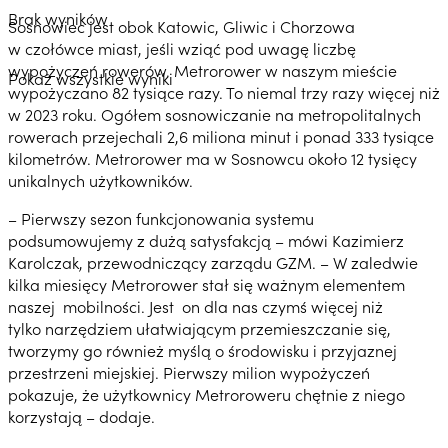
Brak wyników
Sosnowiec jest obok Katowic, Gliwic i Chorzowa
w czołówce miast, jeśli wziąć pod uwagę liczbę
wypożyczeń rowerów. Metrorower w naszym mieście
Pokaż wszystkie wyniki
wypożyczano 82 tysiące razy. To niemal trzy razy więcej niż
w 2023 roku. Ogółem sosnowiczanie na metropolitalnych
rowerach przejechali 2,6 miliona minut i ponad 333 tysiące
kilometrów. Metrorower ma w Sosnowcu około 12 tysięcy
unikalnych użytkowników.
– Pierwszy sezon funkcjonowania systemu
podsumowujemy z dużą satysfakcją – mówi Kazimierz
Karolczak, przewodniczący zarządu GZM. – W zaledwie
kilka miesięcy Metrorower stał się ważnym elementem
naszej mobilności. Jest on dla nas czymś więcej niż
tylko narzędziem ułatwiającym przemieszczanie się,
tworzymy go również myślą o środowisku i przyjaznej
przestrzeni miejskiej. Pierwszy milion wypożyczeń
pokazuje, że użytkownicy Metroroweru chętnie z niego
korzystają – dodaje.