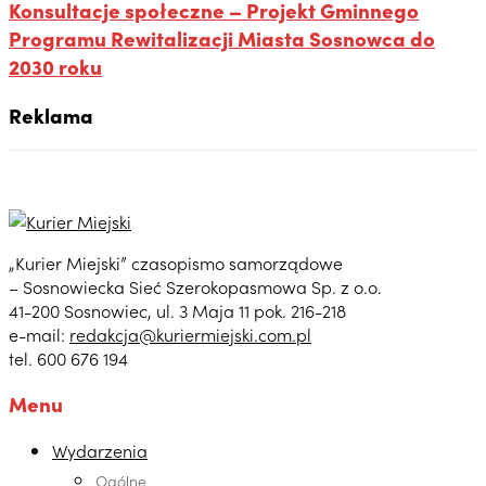
Konsultacje społeczne – Projekt Gminnego
Programu Rewitalizacji Miasta Sosnowca do
2030 roku
Reklama
„Kurier Miejski” czasopismo samorządowe
– Sosnowiecka Sieć Szerokopasmowa Sp. z o.o.
41-200 Sosnowiec, ul. 3 Maja 11 pok. 216-218
e-mail:
redakcja@kuriermiejski.com.pl
tel. 600 676 194
Menu
Wydarzenia
Ogólne