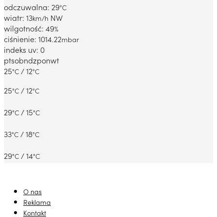
odczuwalna: 29
°C
wiatr: 13
NW
km/h
wilgotność: 49
%
ciśnienie: 1014.22
mbar
indeks uv: 0
pt
sob
ndz
pon
wt
25
/ 12
°C
°C
25
/ 12
°C
°C
29
/ 15
°C
°C
33
/ 18
°C
°C
29
/ 14
°C
°C
O nas
Reklama
Kontakt