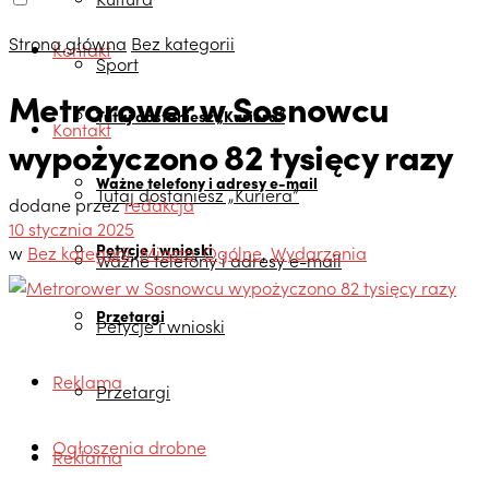
Strona główna
Bez kategorii
Kontakt
Sport
Metrorower w Sosnowcu
Tutaj dostaniesz „Kuriera”
Kontakt
wypożyczono 82 tysięcy razy
Ważne telefony i adresy e-mail
Tutaj dostaniesz „Kuriera”
dodane przez
redakcja
10 stycznia 2025
Petycje i wnioski
w
Bez kategorii
,
Miasto
,
Ogólne
,
Wydarzenia
Ważne telefony i adresy e-mail
Przetargi
Petycje i wnioski
Reklama
Przetargi
Ogłoszenia drobne
Reklama