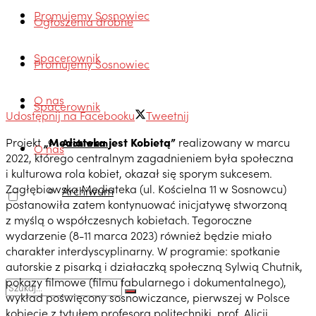
Promujemy Sosnowiec
Ogłoszenia drobne
Spacerownik
Promujemy Sosnowiec
O nas
Spacerownik
Udostępnij na Facebooku
Tweetnij
Projekt
„Mediateka jest Kobietą”
realizowany w marcu
Archiwum
O nas
2022, którego centralnym zagadnieniem była społeczna
i kulturowa rola kobiet, okazał się sporym sukcesem.
Zagłębiowska Mediateka (ul. Kościelna 11 w Sosnowcu)
Archiwum
postanowiła zatem kontynuować inicjatywę stworzoną
z myślą o współczesnych kobietach. Tegoroczne
wydarzenie (8-11 marca 2023) również będzie miało
charakter interdyscyplinarny. W programie: spotkanie
autorskie z pisarką i działaczką społeczną Sylwią Chutnik,
pokazy filmowe (filmu fabularnego i dokumentalnego),
wykład poświęcony sosnowiczance, pierwszej w Polsce
kobiecie z tytułem profesora politechniki, prof. Alicji