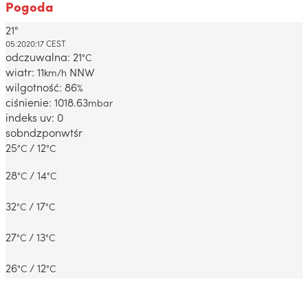
Pogoda
21°
Dabrowa Gornicza, PL
05:20
20:17 CEST
odczuwalna: 21
°C
wiatr: 11
NNW
km/h
wilgotność: 86
%
ciśnienie: 1018.63
mbar
indeks uv: 0
sob
ndz
pon
wt
śr
25
/ 12
°C
°C
28
/ 14
°C
°C
32
/ 17
°C
°C
27
/ 13
°C
°C
26
/ 12
°C
°C