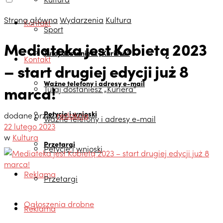
Strona główna
Wydarzenia
Kultura
Kontakt
Sport
Mediateka jest Kobietą 2023
Tutaj dostaniesz „Kuriera”
Kontakt
– start drugiej edycji już 8
Ważne telefony i adresy e-mail
marca!
Tutaj dostaniesz „Kuriera”
Petycje i wnioski
dodane przez
redakcja
Ważne telefony i adresy e-mail
22 lutego 2023
w
Kultura
Przetargi
Petycje i wnioski
Reklama
Przetargi
Ogłoszenia drobne
Reklama