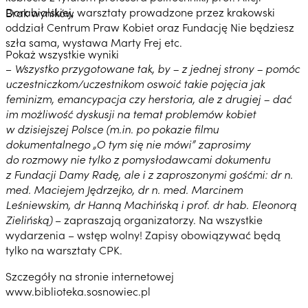
Dorabialskiej, warsztaty prowadzone przez krakowski
Brak wyników
oddział Centrum Praw Kobiet oraz Fundację Nie będziesz
szła sama, wystawa Marty Frej etc.
Pokaż wszystkie wyniki
–
Wszystko przygotowane tak, by – z jednej strony – pomóc
uczestniczkom/uczestnikom oswoić takie pojęcia jak
feminizm, emancypacja czy herstoria, ale z drugiej – dać
im możliwość dyskusji na temat problemów kobiet
w dzisiejszej Polsce (m.in. po pokazie filmu
dokumentalnego „O tym się nie mówi” zaprosimy
do rozmowy nie tylko z pomysłodawcami dokumentu
z Fundacji Damy Radę, ale i z zaproszonymi gośćmi: dr n.
med. Maciejem Jędrzejko, dr n. med. Marcinem
Leśniewskim, dr Hanną Machińską i prof. dr hab. Eleonorą
Zielińską)
– zapraszają organizatorzy. Na wszystkie
wydarzenia – wstęp wolny! Zapisy obowiązywać będą
tylko na warsztaty CPK.
Szczegóły na stronie internetowej
www.biblioteka.sosnowiec.pl