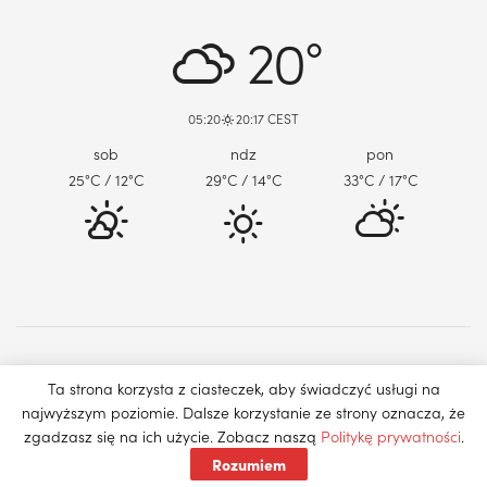
DABROWA GORNICZA, PL
20°
05:20
20:17 CEST
sob
ndz
pon
25
°C
/ 12
°C
29
°C
/ 14
°C
33
°C
/ 17
°C
O nas
Reklama
Kontakt
Ta strona korzysta z ciasteczek, aby świadczyć usługi na
najwyższym poziomie. Dalsze korzystanie ze strony oznacza, że
© 2023 Kurier Miejski. Wszystkie prawa zastrzeżone.
Polityka
zgadzasz się na ich użycie. Zobacz naszą
Politykę prywatności
.
prywatności
.
Rozumiem