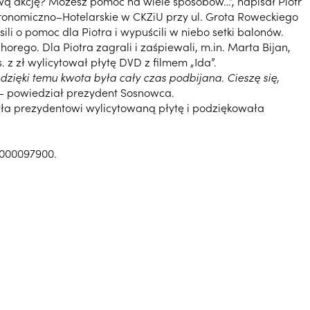
awą akcję? Możesz pomóc na wiele sposobów…”, napisał Piotr
tronomiczno–Hotelarskie w CKZiU przy ul. Grota Roweckiego
i o pomoc dla Piotra i wypuścili w niebo setki balonów.
orego. Dla Piotra zagrali i zaśpiewali, m.in. Marta Bijan,
s. z zł wylicytował płytę DVD z filmem „Ida”.
dzięki temu kwota była cały czas podbijana. Cieszę się,
– powiedział prezydent Sosnowca.
zyła prezydentowi wylicytowaną płytę i podziękowała
0000097900.