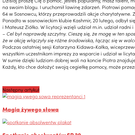
Dzisiaj proszę Cię o pomoc. Jesteś popularny, masz talent,
na swoim blogu. I uruchomił lawinę zdarzeń. Piotrowi pomag
64 w Sosnowcu, którzy przeprowadzili akcje charytatywne. Z
Ponadto w sosnowieckim klubie Kashmir, 20 lutego, odbył się 
i Mateusz Ziółko. W licytacji wzięli udział m.in. udział radni
–
Cel był naprawdę szczytny. Cieszę się, że mogę w ten spos
że w akcję włączyły się różne środowiska, łącząc się w wal
Podczas ostatniej sesji Katarzyna Kidawa-Kałka, wiceprzew
wszystkim uczestnikom imprezy za wsparcie i udział w licytac
W sumie dzięki ludziom dobrej woli na koncie Piotra znajduje 
Każdy, kto chce dołożyć swoją cegiełkę pomocy, może przez
Następny artykuł
Magia żywego słowa
Spotkanie absolwentów SP 20