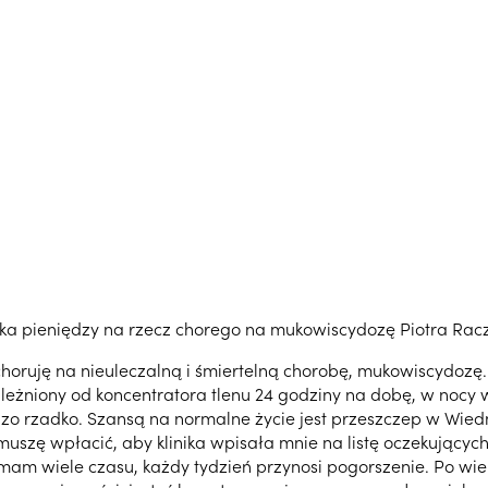
rka pieniędzy na rzecz chorego na mukowiscydozę Piotra Rac
choruję na nieuleczalną i śmiertelną chorobę, mukowiscydozę
leżniony od koncentratora tlenu 24 godziny na dobę, w nocy 
zo rzadko. Szansą na normalne życie jest przeszczep w Wiedn
ą muszę wpłacić, aby klinika wpisała mnie na listę oczekujących
mam wiele czasu, każdy tydzień przynosi pogorszenie. Po wie