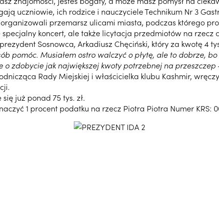
 masz znajomości, jesteś bogaty, a może masz pomysł na ciek
ają uczniowie, ich rodzice i nauczyciele Technikum Nr 3 Gas
organizowali przemarsz ulicami miasta, podczas którego prosil
specjalny koncert, ale także licytacja przedmiotów na rzecz ch
 i prezydent Sosnowca, Arkadiusz Chęciński, który za kwotę 4 ty
ób pomóc. Musiałem ostro walczyć o płytę, ale to dobrze, bo 
ce o zdobycie jak największej kwoty potrzebnej na przeszczep
odnicząca Rady Miejskiej i właścicielka klubu Kashmir, wręc
ji.
się już ponad 75 tys. zł.
naczyć 1 procent podatku na rzecz Piotra Piotra Numer KRS: 