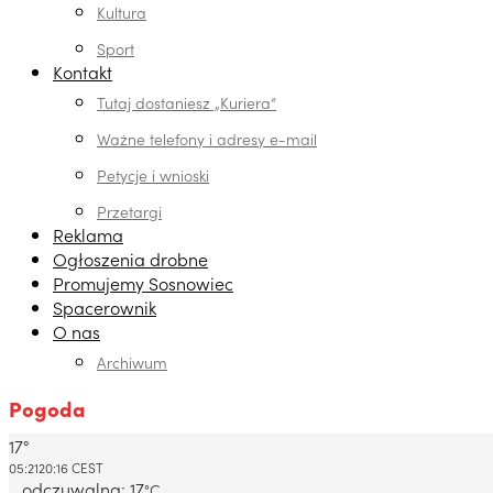
Kultura
Sport
Kontakt
Tutaj dostaniesz „Kuriera”
Ważne telefony i adresy e-mail
Petycje i wnioski
Przetargi
Reklama
Ogłoszenia drobne
Promujemy Sosnowiec
Spacerownik
O nas
Archiwum
Pogoda
17°
Dabrowa Gornicza, PL
05:21
20:16 CEST
odczuwalna: 17
°C