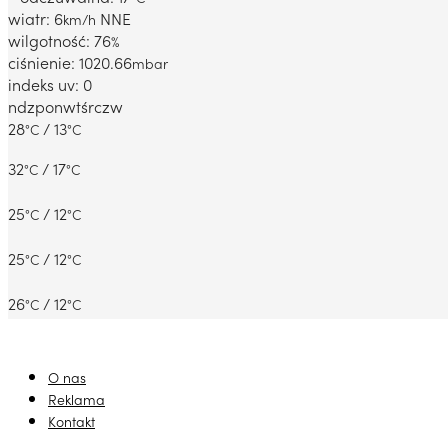
wiatr: 6
NNE
km/h
wilgotność: 76
%
ciśnienie: 1020.66
mbar
indeks uv: 0
ndz
pon
wt
śr
czw
28
/ 13
°C
°C
32
/ 17
°C
°C
25
/ 12
°C
°C
25
/ 12
°C
°C
26
/ 12
°C
°C
O nas
Reklama
Kontakt