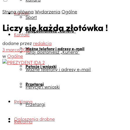
Strona główna
Wydarzenia
Ogólne
Kontakt
Sport
Liczy się każda złotówka !
Tutaj dostaniesz „Kuriera”
Kontakt
dodane przez
redakcja
Ważne telefony i adresy e-mail
3 marca 2015
Tutaj dostaniesz „Kuriera”
w
Ogólne
Petycje i wnioski
Ważne telefony i adresy e-mail
Przetargi
Petycje i wnioski
Reklama
Przetargi
Ogłoszenia drobne
Reklama