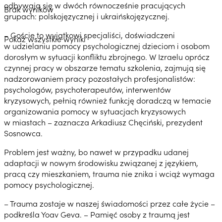
odbywają się w dwóch równocześnie pracujących
Brak wyników
grupach: polskojęzycznej i ukraińskojęzycznej.
– Goście to wyjątkowi specjaliści, doświadczeni
Pokaż wszystkie wyniki
w udzielaniu pomocy psychologicznej dzieciom i osobom
dorosłym w sytuacji konfliktu zbrojnego. W Izraelu oprócz
czynnej pracy w obszarze tematu szkolenia, zajmują się
nadzorowaniem pracy pozostałych profesjonalistów:
psychologów, psychoterapeutów, interwentów
kryzysowych, pełnią również funkcję doradczą w temacie
organizowania pomocy w sytuacjach kryzysowych
w miastach – zaznacza Arkadiusz Chęciński, prezydent
Sosnowca.
Problem jest ważny, bo nawet w przypadku udanej
adaptacji w nowym środowisku związanej z językiem,
pracą czy mieszkaniem, trauma nie znika i wciąż wymaga
pomocy psychologicznej.
– Trauma zostaje w naszej świadomości przez całe życie –
podkreśla Yoav Geva. – Pamięć osoby z traumą jest