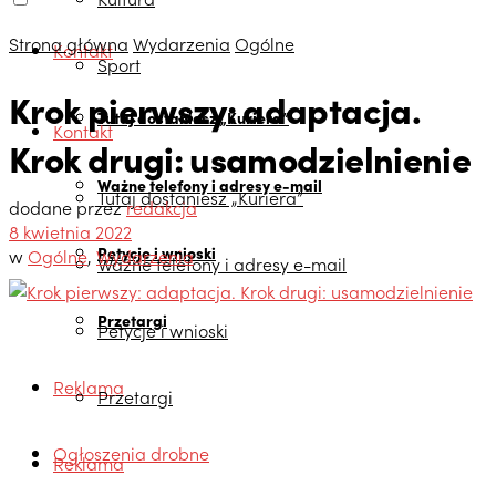
Strona główna
Wydarzenia
Ogólne
Kontakt
Sport
Krok pierwszy: adaptacja.
Tutaj dostaniesz „Kuriera”
Kontakt
Krok drugi: usamodzielnienie
Ważne telefony i adresy e-mail
Tutaj dostaniesz „Kuriera”
dodane przez
redakcja
8 kwietnia 2022
Petycje i wnioski
w
Ogólne
,
Wydarzenia
Ważne telefony i adresy e-mail
Przetargi
Petycje i wnioski
Reklama
Przetargi
Ogłoszenia drobne
Reklama