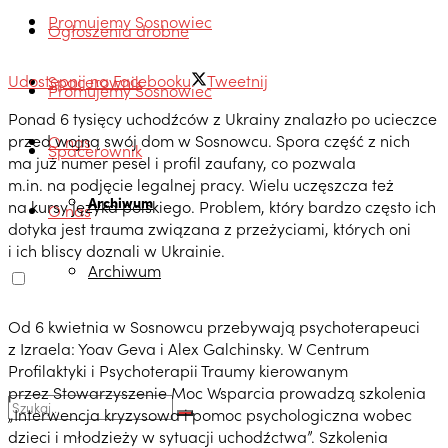
Promujemy Sosnowiec
Ogłoszenia drobne
Udostępnij na Facebooku
Tweetnij
Spacerownik
Promujemy Sosnowiec
Ponad 6 tysięcy uchodźców z Ukrainy znalazło po ucieczce
przed wojną swój dom w Sosnowcu. Spora część z nich
O nas
Spacerownik
ma już numer pesel i profil zaufany, co pozwala
m.in. na podjęcie legalnej pracy. Wielu uczęszcza też
Archiwum
na kursy języka polskiego. Problem, który bardzo często ich
O nas
dotyka jest trauma związana z przeżyciami, których oni
i ich bliscy doznali w Ukrainie.
Archiwum
Od 6 kwietnia w Sosnowcu przebywają psychoterapeuci
z Izraela: Yoav Geva i Alex Galchinsky. W Centrum
Profilaktyki i Psychoterapii Traumy kierowanym
przez Stowarzyszenie Moc Wsparcia prowadzą szkolenia
„Interwencja kryzysowa i pomoc psychologiczna wobec
dzieci i młodzieży w sytuacji uchodźctwa”. Szkolenia