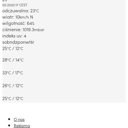
Dabrowa Gornicza, PL
05:20
20:17 CEST
odczuwalna: 23
°C
wiatr: 10
N
km/h
wilgotność: 64
%
ciśnienie: 1019.3
mbar
indeks uv: 4
sob
ndz
pon
wt
śr
25
/ 12
°C
°C
28
/ 14
°C
°C
33
/ 17
°C
°C
26
/ 12
°C
°C
25
/ 12
°C
°C
O nas
Reklama