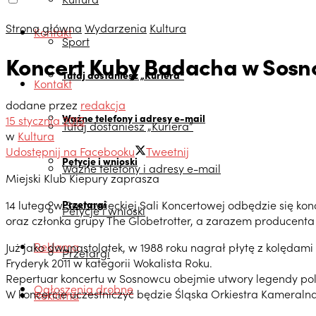
Strona główna
Wydarzenia
Kultura
Kontakt
Sport
Koncert Kuby Badacha w Sos
Tutaj dostaniesz „Kuriera”
Kontakt
dodane przez
redakcja
Ważne telefony i adresy e-mail
15 stycznia 2015
Tutaj dostaniesz „Kuriera”
w
Kultura
Udostępnij na Facebooku
Tweetnij
Petycje i wnioski
Ważne telefony i adresy e-mail
Miejski Klub Kiepury zaprasza
14 lutego w Sosnowieckiej Sali Koncertowej odbędzie się kon
Przetargi
Petycje i wnioski
oraz członka grupy The Globetrotter, a zarazem producent
Reklama
Już jako dwunastolatek, w 1988 roku nagrał płytę z kolęda
Przetargi
Fryderyk 2011 w kategorii Wokalista Roku.
Repertuar koncertu w Sosnowcu obejmie utwory legendy pol
Ogłoszenia drobne
W koncercie uczestniczyć będzie Śląska Orkiestra Kameralna
Reklama