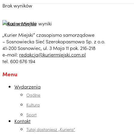
Brak wyników
Pokaż wszystkie wyniki
„Kurier Miejski” czasopismo samorządowe
– Sosnowiecka Sieć Szerokopasmowa Sp. z o.o.
41-200 Sosnowiec, ul. 3 Maja 11 pok. 216-218
e-mail:
redakcja@kuriermiejski.com.pl
tel. 600 676 194
Menu
Wydarzenia
Ogólne
Kultura
Sport
Kontakt
Tutaj dostaniesz „Kuriera”