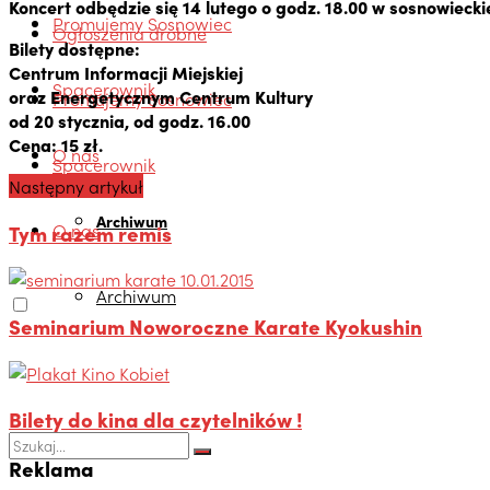
Koncert odbędzie się 14 lutego o godz. 18.00 w sosnowieckie
Promujemy Sosnowiec
Ogłoszenia drobne
Bilety dostępne:
Centrum Informacji Miejskiej
Spacerownik
oraz Energetycznym Centrum Kultury
Promujemy Sosnowiec
od 20 stycznia, od godz. 16.00
Cena: 15 zł.
O nas
Spacerownik
Następny artykuł
Archiwum
O nas
Tym razem remis
Archiwum
Seminarium Noworoczne Karate Kyokushin
Bilety do kina dla czytelników !
Reklama