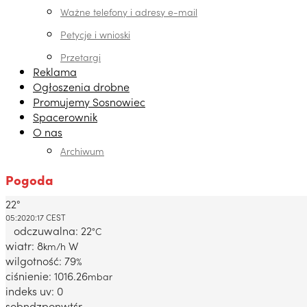
Ważne telefony i adresy e-mail
Petycje i wnioski
Przetargi
Reklama
Ogłoszenia drobne
Promujemy Sosnowiec
Spacerownik
O nas
Archiwum
Pogoda
22°
Dabrowa Gornicza, PL
05:20
20:17 CEST
odczuwalna: 22
°C
wiatr: 8
W
km/h
wilgotność: 79
%
ciśnienie: 1016.26
mbar
indeks uv: 0
sob
ndz
pon
wt
śr