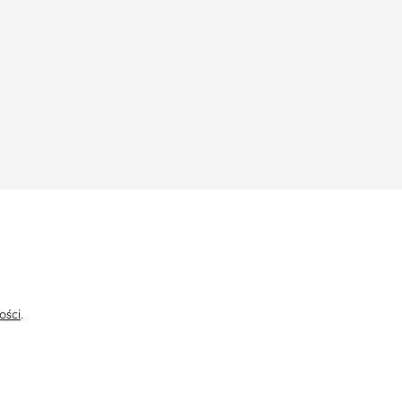
ości
.