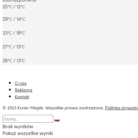
25
/ 12
°C
°C
29
/ 14
°C
°C
33
/ 18
°C
°C
27
/ 13
°C
°C
26
/ 13
°C
°C
O nas
Reklama
Kontakt
© 2023 Kurier Miejski. Wszystkie prawa zastrzeżone.
Polityka prywatn
Brak wyników
Pokaż wszystkie wyniki