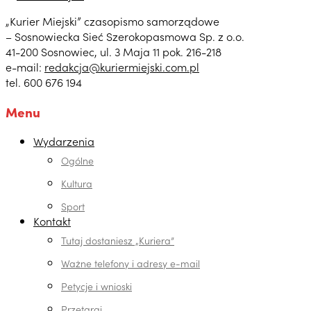
„Kurier Miejski” czasopismo samorządowe
– Sosnowiecka Sieć Szerokopasmowa Sp. z o.o.
41-200 Sosnowiec, ul. 3 Maja 11 pok. 216-218
e-mail:
redakcja@kuriermiejski.com.pl
tel. 600 676 194
Menu
Wydarzenia
Ogólne
Kultura
Sport
Kontakt
Tutaj dostaniesz „Kuriera”
Ważne telefony i adresy e-mail
Petycje i wnioski
Przetargi