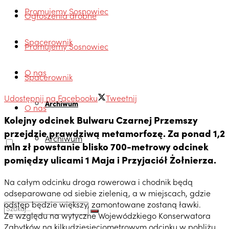
Promujemy Sosnowiec
Ogłoszenia drobne
Spacerownik
Promujemy Sosnowiec
O nas
Spacerownik
Udostępnij na Facebooku
Tweetnij
Archiwum
O nas
Kolejny odcinek Bulwaru Czarnej Przemszy
przejdzie prawdziwą metamorfozę. Za ponad 1,2
Archiwum
mln zł powstanie blisko 700-metrowy odcinek
pomiędzy ulicami 1 Maja i Przyjaciół Żołnierza.
Na całym odcinku droga rowerowa i chodnik będą
odseparowane od siebie zielenią, a w miejscach, gdzie
odstęp będzie większy, zamontowane zostaną ławki.
Ze względu na wytyczne Wojewódzkiego Konserwatora
Zabytków na kilkudziesięciometrowym odcinku w pobliżu