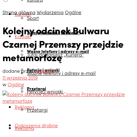
Strona główna
Wydarzenia
Ogólne
Kontakt
Sport
Kolejny odcinek Bulwaru
Tutaj dostaniesz „Kuriera”
Kontakt
Czarnej Przemszy przejdzie
Ważne telefony i adresy e-mail
metamorfozę
Tutaj dostaniesz „Kuriera”
Petycje i wnioski
dodane przez
redakcja
Ważne telefony i adresy e-mail
11 września 2019
w
Ogólne
Przetargi
Petycje i wnioski
Reklama
Przetargi
Ogłoszenia drobne
Reklama