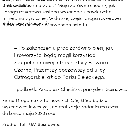
pałacu Schoena przy ul. 1 Maja zarówno chodnik, jak
Brak wyników
i droga rowerowa zostaną wykonane z nawierzchni
mineralno-żywicznej. W dalszej części droga rowerowa
Pokaż wszystkie wyniki
będzie wykonana z czerwonego asfaltu.
– Po zakończeniu prac zarówno piesi, jak
i rowerzyści będą mogli korzystać
z zupełnie nowej infrastruktury Bulwaru
Czarnej Przemszy począwszy od ulicy
Ostrogórskiej aż do Parku Sieleckiego.
– podkreśla Arkadiusz Chęciński, prezydent Sosnowca.
Firma Drogomax z Tarnowskich Gór, która będzie
wykonawcą inwestycji, na realizację zadania ma czas
do końca maja 2020 roku.
Źródło i fot.: UM Sosnowiec