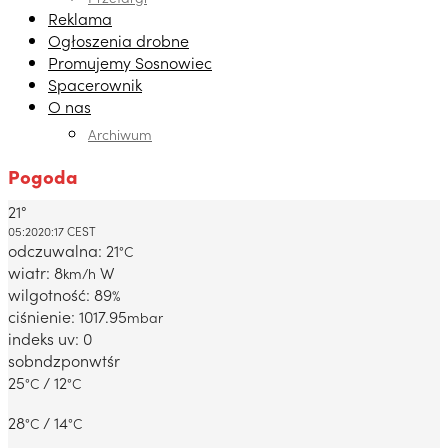
Reklama
Ogłoszenia drobne
Promujemy Sosnowiec
Spacerownik
O nas
Archiwum
Pogoda
21°
Dabrowa Gornicza, PL
05:20
20:17 CEST
odczuwalna: 21
°C
wiatr: 8
W
km/h
wilgotność: 89
%
ciśnienie: 1017.95
mbar
indeks uv: 0
sob
ndz
pon
wt
śr
25
/ 12
°C
°C
28
/ 14
°C
°C