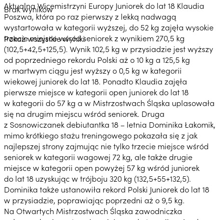
Aktualna Wicemistrzyni Europy Juniorek do lat 18 Klaudia
Brak wyników
Poszwa, która po raz pierwszy z lekką nadwagą
wystartowała w kategorii wyższej, do 52 kg zajęła wysokie
trzecie miejsce wśród seniorek z wynikiem 270,5 kg
Pokaż wszystkie wyniki
(102,5+42,5+125,5). Wynik 102,5 kg w przysiadzie jest wyższy
od poprzedniego rekordu Polski aż o 10 kg a 125,5 kg
w martwym ciągu jest wyższy o 0,5 kg w kategorii
wiekowej juniorek do lat 18. Ponadto Klaudia zajęła
pierwsze miejsce w kategorii open juniorek do lat 18
w kategorii do 57 kg a w Mistrzostwach Śląska uplasowała
się na drugim miejscu wśród seniorek. Druga
z Sosnowiczanek debiutantka 18 – letnia Dominika Łakomik,
mimo krótkiego stażu treningowego pokazała się z jak
najlepszej strony zajmując nie tylko trzecie miejsce wśród
seniorek w kategorii wagowej 72 kg, ale także drugie
miejsce w kategorii open powyżej 57 kg wśród juniorek
do lat 18 uzyskując w trójboju 320 kg (132,5+55+132,5).
Dominika także ustanowiła rekord Polski Juniorek do lat 18
w przysiadzie, poprawiając poprzedni aż o 9,5 kg.
Na Otwartych Mistrzostwach Śląska zawodniczka