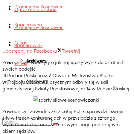
Promujemy Sosnowiec
Ogłoszenia drobne
Spacerownik
Promujemy Sosnowiec
O nas
Spacerownik
Udostępnij na Facebooku
Tweetnij
Archiwum
Zawodniczki walczyły o jak najlepszy wynik do ostatnich
O nas
swoich podejść
III Puchar Polski oraz V Otwarte Mistrzostwa Śląska
Archiwum
w Trójboju Siłowym Klasycznym odbyły się w sali
gimnastycznej Szkoły Podstawowej nr 14 w Rudzie Śląskiej.
Zawodnicy i zawodniczki z całej Polski sprawdzili swoje
siły w trzech konkurencjach w przysiadzie z sztangą,
wyciskaniu leżąc oraz w martwym ciągu pod czujnym
okiem sędziów.