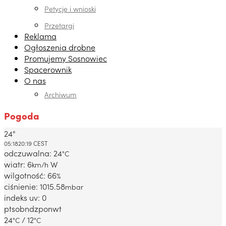
Petycje i wnioski
Przetargi
Reklama
Ogłoszenia drobne
Promujemy Sosnowiec
Spacerownik
O nas
Archiwum
Pogoda
24°
Dabrowa Gornicza, PL
05:18
20:19 CEST
odczuwalna: 24
°C
wiatr: 6
W
km/h
wilgotność: 66
%
ciśnienie: 1015.58
mbar
indeks uv: 0
pt
sob
ndz
pon
wt
24
/ 12
°C
°C