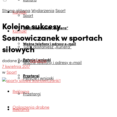
Strona główna
Wydarzenia
Sport
Kontakt
Sport
Kolejne sukcesy
Tutaj dostaniesz „Kuriera”
Kontakt
Sosnowiczanek w sportach
Ważne telefony i adresy e-mail
siłowych
Tutaj dostaniesz „Kuriera”
Petycje i wnioski
dodane przez
redakcja
Ważne telefony i adresy e-mail
7 kwietnia 2017
w
Sport
Przetargi
Petycje i wnioski
Reklama
Przetargi
Ogłoszenia drobne
Reklama