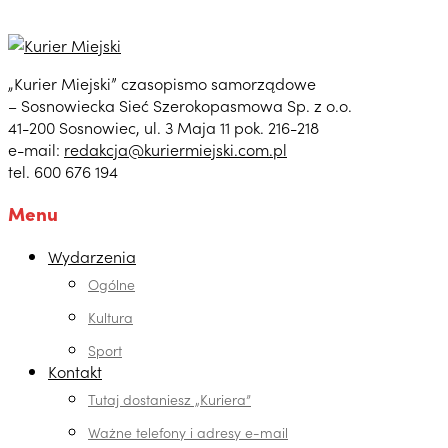
„Kurier Miejski” czasopismo samorządowe
– Sosnowiecka Sieć Szerokopasmowa Sp. z o.o.
41-200 Sosnowiec, ul. 3 Maja 11 pok. 216-218
e-mail:
redakcja@kuriermiejski.com.pl
tel. 600 676 194
Menu
Wydarzenia
Ogólne
Kultura
Sport
Kontakt
Tutaj dostaniesz „Kuriera”
Ważne telefony i adresy e-mail