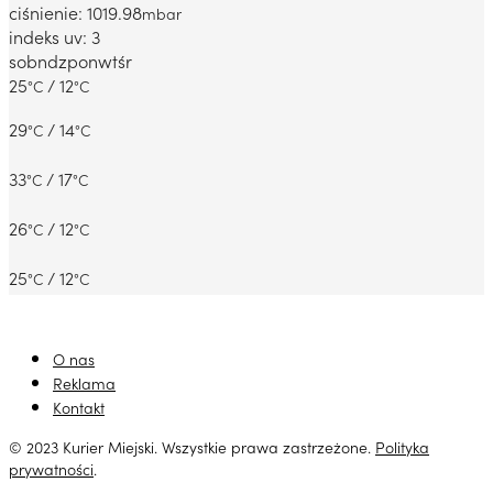
ciśnienie: 1019.98
mbar
indeks uv: 3
sob
ndz
pon
wt
śr
25
/ 12
°C
°C
29
/ 14
°C
°C
33
/ 17
°C
°C
26
/ 12
°C
°C
25
/ 12
°C
°C
O nas
Reklama
Kontakt
© 2023 Kurier Miejski. Wszystkie prawa zastrzeżone.
Polityka
prywatności
.