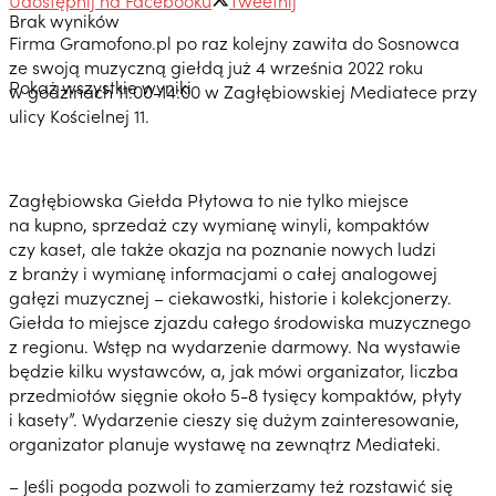
Brak wyników
Firma Gramofono.pl po raz kolejny zawita do Sosnowca
ze swoją muzyczną giełdą już 4 września 2022 roku
Pokaż wszystkie wyniki
w godzinach 11:00-14:00 w Zagłębiowskiej Mediatece przy
ulicy Kościelnej 11.
Zagłębiowska Giełda Płytowa to nie tylko miejsce
na kupno, sprzedaż czy wymianę winyli, kompaktów
czy kaset, ale także okazja na poznanie nowych ludzi
z branży i wymianę informacjami o całej analogowej
gałęzi muzycznej – ciekawostki, historie i kolekcjonerzy.
Giełda to miejsce zjazdu całego środowiska muzycznego
z regionu. Wstęp na wydarzenie darmowy. Na wystawie
będzie kilku wystawców, a, jak mówi organizator, liczba
przedmiotów sięgnie około 5-8 tysięcy kompaktów, płyty
i kasety”. Wydarzenie cieszy się dużym zainteresowanie,
organizator planuje wystawę na zewnątrz Mediateki.
– Jeśli pogoda pozwoli to zamierzamy też rozstawić się