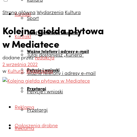
Strona główna
Wydarzenia
Kultura
Kontakt
Sport
Kolejna giełda płytowa
Tutaj dostaniesz „Kuriera”
Kontakt
w Mediatece
Ważne telefony i adresy e-mail
Tutaj dostaniesz „Kuriera”
dodane przez
redakcja
2 września 2022
Petycje i wnioski
w
Kultura
,
Wydarzenia
Ważne telefony i adresy e-mail
Przetargi
Petycje i wnioski
Reklama
Przetargi
Ogłoszenia drobne
Reklama