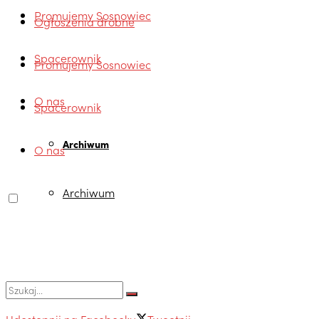
Promujemy Sosnowiec
Ogłoszenia drobne
Spacerownik
Promujemy Sosnowiec
O nas
Spacerownik
Archiwum
O nas
Archiwum
Udostępnij na Facebooku
Tweetnij