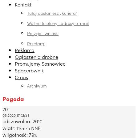
Kontakt
Tutaj dostaniesz „Kuriera”
Ważne telefony i adresy e-mail
Petycje i wnioski
Przetargi
Reklama
Ogłoszenia drobne
Promujemy Sosnowiec
Spacerownik
O nas
Archiwum
Pogoda
20°
Dabrowa Gornicza, PL
05:20
20:17 CEST
odczuwalna: 20
°C
wiatr: 11
NNE
km/h
wilgotność: 79
%