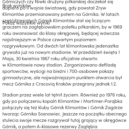
Górniczych czy Niwki drużyny piłkarskiej doczekał się
Brak wyników
dopiero po II wojnie światowej, gdy powstał Zryw
Klimontów przemianowany potem na Górnika. W latach
sześćdziesiątych Górnik Klimontów stał się liczącym
Pokaż wszystkie wyniki
graczem na zagłębiowskim poletku piłkarskim, by w 1969
roku awansować do klasy okręgowej, będącej wówczas
najsilniejszym w Polsce czwartym poziomem
rozgrywkowym. Od dwóch lat klimontowska jedenastka
grywała już na nowym stadionie. W przeddzień święta 1
Maja, 30 kwietnia 1967 roku oficjalnie otwarto
w Klimontowie nowy stadion. Zorganizowano defiladę
sportowców, wyścigi na bieżni i 700-osobowe pokazy
gimnastyczne, ale najważniejszym punktem otwarcia był
mecz Górnika z Cracovią Kraków przegrany jednak 1:2.
Stadion przez wiele lat tętnił życiem. Również po 1976 roku,
gdy po połączeniu kopalń Klimontów i Mortimer-Porąbka
połączyły się też kluby Górnik Klimontów i Górnik Zagórze
tworząc Górnika Sosnowiec. Jeszcze na początku obecnego
stulecia swoje mecze rozgrywał tutaj grający w okręgówce
Górnik, a potem A-klasowe rezerwy Zagłębia