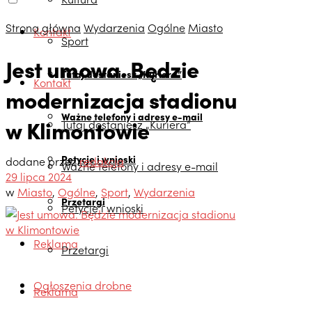
Strona główna
Wydarzenia
Ogólne
Miasto
Kontakt
Sport
Jest umowa. Będzie
Tutaj dostaniesz „Kuriera”
Kontakt
modernizacja stadionu
Ważne telefony i adresy e-mail
w Klimontowie
Tutaj dostaniesz „Kuriera”
Petycje i wnioski
dodane przez
redakcja
Ważne telefony i adresy e-mail
29 lipca 2024
w
Miasto
,
Ogólne
,
Sport
,
Wydarzenia
Przetargi
Petycje i wnioski
Reklama
Przetargi
Ogłoszenia drobne
Reklama