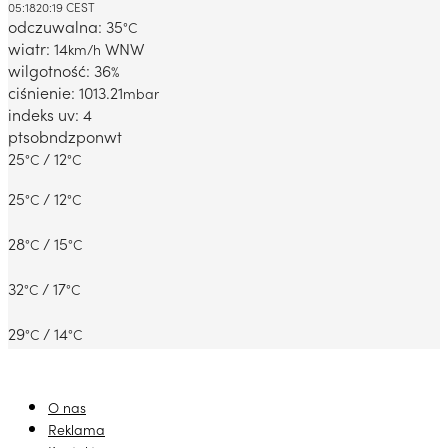
05:18
20:19 CEST
odczuwalna: 35
°C
wiatr: 14
WNW
km/h
wilgotność: 36
%
ciśnienie: 1013.21
mbar
indeks uv: 4
pt
sob
ndz
pon
wt
25
/ 12
°C
°C
25
/ 12
°C
°C
28
/ 15
°C
°C
32
/ 17
°C
°C
29
/ 14
°C
°C
O nas
Reklama