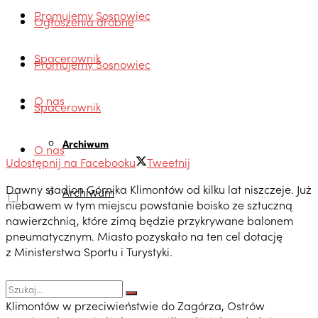
Promujemy Sosnowiec
Ogłoszenia drobne
Spacerownik
Promujemy Sosnowiec
O nas
Spacerownik
Archiwum
O nas
Udostępnij na Facebooku
Tweetnij
Dawny stadion Górnika Klimontów od kilku lat niszczeje. Już
Archiwum
niebawem w tym miejscu powstanie boisko ze sztuczną
nawierzchnią, które zimą będzie przykrywane balonem
pneumatycznym. Miasto pozyskało na ten cel dotację
z Ministerstwa Sportu i Turystyki.
Klimontów w przeciwieństwie do Zagórza, Ostrów