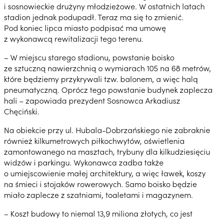
i sosnowieckie drużyny młodzieżowe. W ostatnich latach
stadion jednak podupadł. Teraz ma się to zmienić.
Pod koniec lipca miasto podpisać ma umowę
z wykonawcą rewitalizacji tego terenu.
– W miejscu starego stadionu, powstanie boisko
ze sztuczną nawierzchnią o wymiarach 105 na 68 metrów,
które będziemy przykrywali tzw. balonem, a więc halą
pneumatyczną. Oprócz tego powstanie budynek zaplecza
hali – zapowiada prezydent Sosnowca Arkadiusz
Chęciński.
Na obiekcie przy ul. Hubala-Dobrzańskiego nie zabraknie
również kilkumetrowych piłkochwytów, oświetlenia
zamontowanego na masztach, trybuny dla kilkudziesięciu
widzów i parkingu. Wykonawca zadba także
o umiejscowienie małej architektury, a więc ławek, koszy
na śmieci i stojaków rowerowych. Samo boisko będzie
miało zaplecze z szatniami, toaletami i magazynem.
– Koszt budowy to niemal 13,9 miliona złotych, co jest