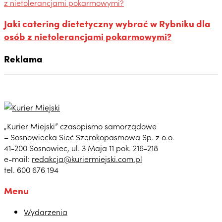
Jaki catering dietetyczny wybrać w Rybniku dla
osób z nietolerancjami pokarmowymi?
Reklama
„Kurier Miejski” czasopismo samorządowe
– Sosnowiecka Sieć Szerokopasmowa Sp. z o.o.
41-200 Sosnowiec, ul. 3 Maja 11 pok. 216-218
e-mail:
redakcja@kuriermiejski.com.pl
tel. 600 676 194
Menu
Wydarzenia