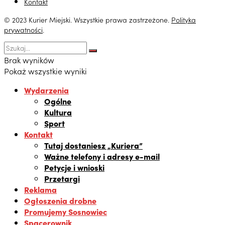
Kontakt
© 2023 Kurier Miejski. Wszystkie prawa zastrzeżone.
Polityka
prywatności
.
Brak wyników
Pokaż wszystkie wyniki
Wydarzenia
Ogólne
Kultura
Sport
Kontakt
Tutaj dostaniesz „Kuriera”
Ważne telefony i adresy e-mail
Petycje i wnioski
Przetargi
Reklama
Ogłoszenia drobne
Promujemy Sosnowiec
Spacerownik