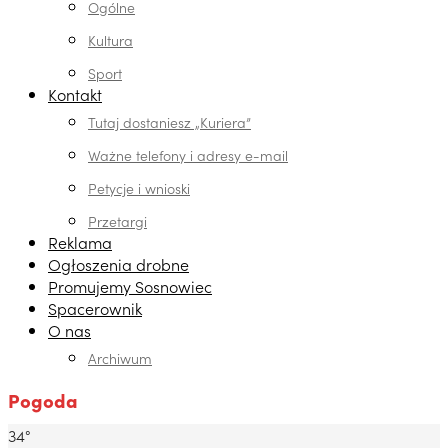
Ogólne
Kultura
Sport
Kontakt
Tutaj dostaniesz „Kuriera”
Ważne telefony i adresy e-mail
Petycje i wnioski
Przetargi
Reklama
Ogłoszenia drobne
Promujemy Sosnowiec
Spacerownik
O nas
Archiwum
Pogoda
34°
Dabrowa Gornicza, PL