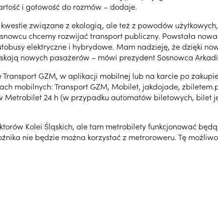
rtość i gotowość do rozmów – dodaje.
a kwestie związane z ekologią, ale też z powodów użytkowyc
snowcu chcemy rozwijać transport publiczny. Powstała nowa 
tobusy elektryczne i hybrydowe. Mam nadzieję, że dzięki 
io zyskają nowych pasażerów – mówi prezydent Sosnowca Arkadi
Transport GZM, w aplikacji mobilnej lub na karcie po zakup
jach mobilnych: Transport GZM, Mobilet, jakdojade, zbiletem
 Metrobilet 24 h (w przypadku automatów biletowych, bilet j
ktorów Kolei Śląskich, ale tam metrobilety funkcjonować będą
nika nie będzie można korzystać z metroroweru. Tę możliwoś