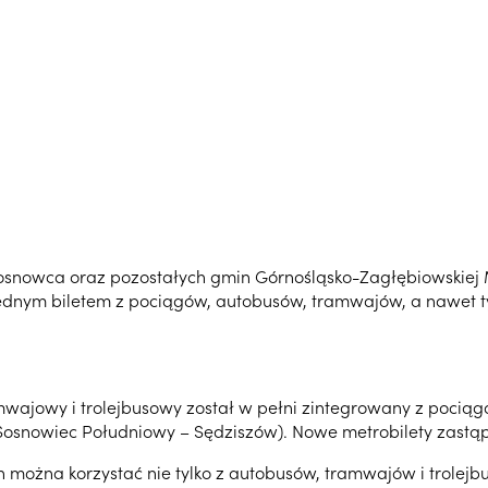
Sosnowca oraz pozostałych gmin Górnośląsko-Zagłębiowskiej M
ednym biletem z pociągów, autobusów, tramwajów, a nawet t
owy i trolejbusowy został w pełni zintegrowany z pociągami
Sosnowiec Południowy – Sędziszów). Nowe metrobilety zastąpi
można korzystać nie tylko z autobusów, tramwajów i trolejbu