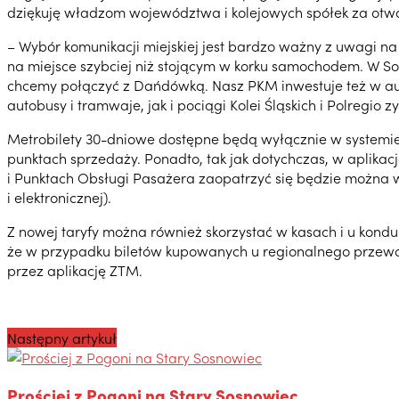
dziękuję władzom województwa i kolejowych spółek za otwa
– Wybór komunikacji miejskiej jest bardzo ważny z uwagi n
na miejsce szybciej niż stojącym w korku samochodem. W So
chcemy połączyć z Dańdówką. Nasz PKM inwestuje też w au
autobusy i tramwaje, jak i pociągi Kolei Śląskich i Polreg
Metrobilety 30-dniowe dostępne będą wyłącznie w systemie 
punktach sprzedaży. Ponadto, tak jak dotychczas, w aplikac
i Punktach Obsługi Pasażera zaopatrzyć się będzie można w
i elektronicznej).
Z nowej taryfy można również skorzystać w kasach i u kondu
że w przypadku biletów kupowanych u regionalnego przewoź
przez aplikację ZTM.
Następny artykuł
Prościej z Pogoni na Stary Sosnowiec