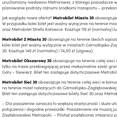
uruchomiony niedawno Metrorower, z którego posiadacze ws
planowanie podróży różnymi środkami transportu – przekon
Jak wygląda nowa oferta?
Metrobilet Miasto 30
obowiązuje 
W przypadku kolei bilet jest ważny wyłącznie na terenie mia
oraz Metrobilet Strefa Katowice. Kosztuje 119 zł (normalny) l
Metrobilet 2 Miasta 30
obowiązuje na terenie dwóch sąsiadu
kolei bilet jest ważny wyłącznie w miastach Górnośląsko-Zag
30. Kosztuje 149 zł (normalny) i 74,50 zł (ulgowy).
Metrobilet Obszarowy 30
obowiązuje na terenie całej sieci 
tylko na trasie przebiegającej przez maksymalnie sześć gran
Góry – Siewierz. Bilet ten zastępuje dotychczasowe Metrobile
Metrobilet Sieć 30
obowiązuje na terenie całej sieci w komun
na terenie miast należących do Górnośląsko-Zagłębiowskiej M
Bilet ten zastępuje dotychczasowe bilety Sieć 30 oraz Metrobi
– Dla pasażerów oznacza to większą elastyczność i duże uł
połączenia i dogodne przesiadki. Pasażerowie nie muszą j
Zagłębiowskiej Metropolii. – Pilotaż pogłębionej integracji 