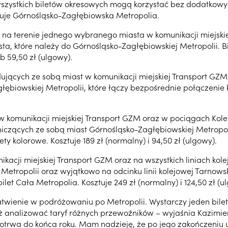
zystkich biletów okresowych mogą korzystać bez dodatkowych
uje Górnośląsko-Zagłębiowska Metropolia.
na terenie jednego wybranego miasta w komunikacji miejskiej
sta, które należy do Górnośląsko-Zagłębiowskiej Metropolii. B
ub 59,50 zł (ulgowy).
jących ze sobą miast w komunikacji miejskiej Transport GZM 
łębiowskiej Metropolii, które łączy bezpośrednie połączenie 
w komunikacji miejskiej Transport GZM oraz w pociągach Kolei 
iczących ze sobą miast Górnośląsko-Zagłębiowskiej Metropolii
ty kolorowe. Kosztuje 189 zł (normalny) i 94,50 zł (ulgowy).
ikacji miejskiej Transport GZM oraz na wszystkich liniach kol
etropolii oraz wyjątkowo na odcinku linii kolejowej Tarnowsk
let Cała Metropolia. Kosztuje 249 zł (normalny) i 124,50 zł (u
atwienie w podróżowaniu po Metropolii. Wystarczy jeden bil
uż analizować taryf różnych przewoźników – wyjaśnia Kazimi
potrwa do końca roku. Mam nadzieję, że po jego zakończeniu ud