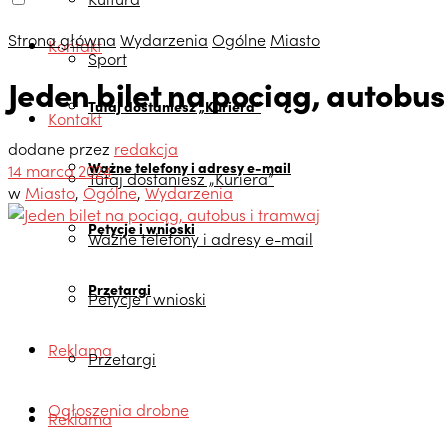
Strona główna
Wydarzenia
Ogólne
Miasto
Kontakt
Sport
Jeden bilet na pociąg, autobus
Tutaj dostaniesz „Kuriera”
Kontakt
dodane przez
redakcja
Ważne telefony i adresy e-mail
14 marca 2024
Tutaj dostaniesz „Kuriera”
w
Miasto
,
Ogólne
,
Wydarzenia
Petycje i wnioski
Ważne telefony i adresy e-mail
Przetargi
Petycje i wnioski
Reklama
Przetargi
Ogłoszenia drobne
Reklama