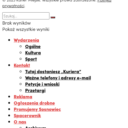
prywatności
.
Brak wyników
Pokaż wszystkie wyniki
Wydarzenia
Ogólne
Kultura
Sport
Kontakt
Tutaj dostaniesz „Kuriera”
Ważne telefony i adresy e-mail
Petycje i wnioski
Przetargi
Reklama
Ogłoszenia drobne
Promujemy Sosnowiec
Spacerownik
O nas
Archiwum