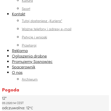
Kultura
Sport
Kontakt
Tutaj dostaniesz „Kuriera”
Ważne telefony i adresy e-mail
Petycje i wnioski
Przetargi
Reklama
Ogłoszenia drobne
Promujemy Sosnowiec
Spacerownik
O nas
Archiwum
Pogoda
12°
Dabrowa Gornicza, PL
05:23
20:14 CEST
odczuwalna: 12
°C