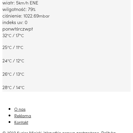
wiatr: 5
ENE
km/h
wilgotność: 79
%
ciśnienie: 1022.69
mbar
indeks uv: 0
pon
wt
śr
czw
pt
32
/ 17
°C
°C
25
/ 11
°C
°C
24
/ 12
°C
°C
26
/ 13
°C
°C
28
/ 14
°C
°C
O nas
Reklama
Kontakt
© 2023 Kurier Miejski. Wszystkie prawa zastrzeżone.
Polityka