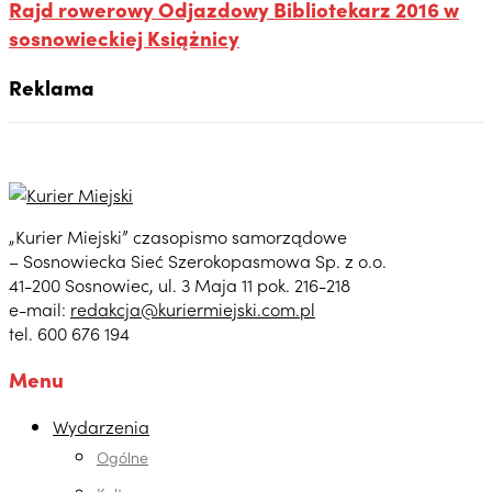
Rajd rowerowy Odjazdowy Bibliotekarz 2016 w
sosnowieckiej Książnicy
Reklama
„Kurier Miejski” czasopismo samorządowe
– Sosnowiecka Sieć Szerokopasmowa Sp. z o.o.
41-200 Sosnowiec, ul. 3 Maja 11 pok. 216-218
e-mail:
redakcja@kuriermiejski.com.pl
tel. 600 676 194
Menu
Wydarzenia
Ogólne