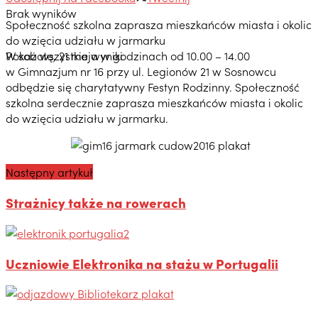
Brak wyników
Społeczność szkolna zaprasza mieszkańców miasta i okolic
do wzięcia udziału w jarmarku
Pokaż wszystkie wyniki
W sobotę, 21 maja w godzinach od 10.00 – 14.00
w Gimnazjum nr 16 przy ul. Legionów 21 w Sosnowcu
odbędzie się charytatywny Festyn Rodzinny. Społeczność
szkolna serdecznie zaprasza mieszkańców miasta i okolic
do wzięcia udziału w jarmarku.
Następny artykuł
Strażnicy także na rowerach
Uczniowie Elektronika na stażu w Portugalii