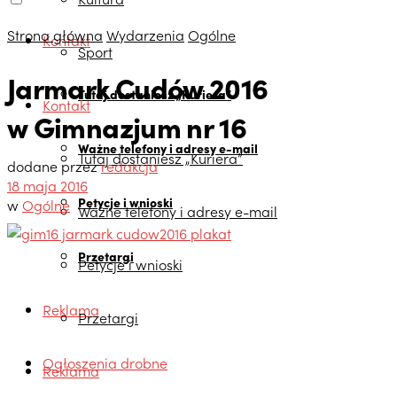
Strona główna
Wydarzenia
Ogólne
Kontakt
Sport
Jarmark Cudów 2016
Tutaj dostaniesz „Kuriera”
Kontakt
w Gimnazjum nr 16
Ważne telefony i adresy e-mail
Tutaj dostaniesz „Kuriera”
dodane przez
redakcja
18 maja 2016
Petycje i wnioski
w
Ogólne
Ważne telefony i adresy e-mail
Przetargi
Petycje i wnioski
Reklama
Przetargi
Ogłoszenia drobne
Reklama