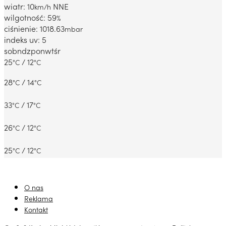
wiatr: 10
NNE
km/h
wilgotność: 59
%
ciśnienie: 1018.63
mbar
indeks uv: 5
sob
ndz
pon
wt
śr
25
/ 12
°C
°C
28
/ 14
°C
°C
33
/ 17
°C
°C
26
/ 12
°C
°C
25
/ 12
°C
°C
O nas
Reklama
Kontakt