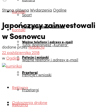
Strona główna
Wydarzenia
Ogólne
Kontakt
Sport
Japończycy zainwestowali
Tutaj dostaniesz „Kuriera”
Kontakt
w Sosnowcu
Ważne telefony i adresy e-mail
Tutaj dostaniesz „Kuriera”
dodane przez
redakcja
22 października 2018
Petycje i wnioski
w
Ogólne
Ważne telefony i adresy e-mail
Przetargi
Petycje i wnioski
Reklama
Przetargi
Ogłoszenia drobne
Reklama