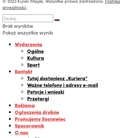
© 2023 Kurier Miejski. Wszystkie prawa zastrzeżone.
Polityka
prywatności
.
Brak wyników
Pokaż wszystkie wyniki
Wydarzenia
Ogólne
Kultura
Sport
Kontakt
Tutaj dostaniesz „Kuriera”
Ważne telefony i adresy e-mail
Petycje i wnioski
Przetargi
Reklama
Ogłoszenia drobne
Promujemy Sosnowiec
Spacerownik
O nas