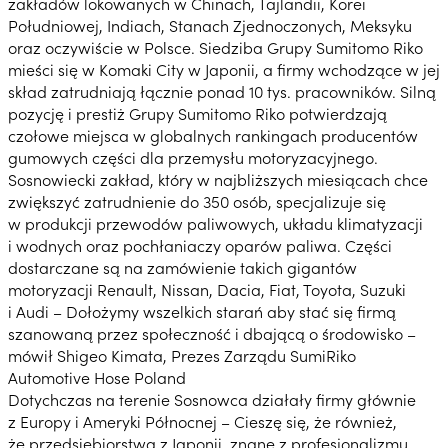
zakładów lokowanych w Chinach, Tajlandii, Korei
Południowej, Indiach, Stanach Zjednoczonych, Meksyku
oraz oczywiście w Polsce. Siedziba Grupy Sumitomo Riko
mieści się w Komaki City w Japonii, a firmy wchodzące w jej
skład zatrudniają łącznie ponad 10 tys. pracowników. Silną
pozycję i prestiż Grupy Sumitomo Riko potwierdzają
czołowe miejsca w globalnych rankingach producentów
gumowych części dla przemysłu motoryzacyjnego.
Sosnowiecki zakład, który w najbliższych miesiącach chce
zwiększyć zatrudnienie do 350 osób, specjalizuje się
w produkcji przewodów paliwowych, układu klimatyzacji
i wodnych oraz pochłaniaczy oparów paliwa. Części
dostarczane są na zamówienie takich gigantów
motoryzacji Renault, Nissan, Dacia, Fiat, Toyota, Suzuki
i Audi – Dołożymy wszelkich starań aby stać się firmą
szanowaną przez społeczność i dbającą o środowisko –
mówił Shigeo Kimata, Prezes Zarządu SumiRiko
Automotive Hose Poland
Dotychczas na terenie Sosnowca działały firmy głównie
z Europy i Ameryki Północnej – Cieszę się, że również,
że przedsiębiorstwa z Japonii, znane z profesjonalizmu