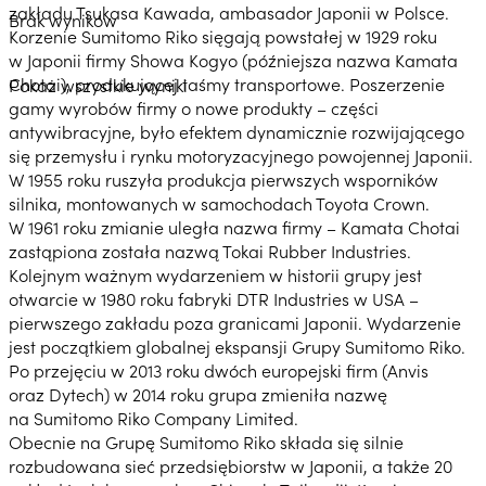
zakładu Tsukasa Kawada, ambasador Japonii w Polsce.
Brak wyników
Korzenie Sumitomo Riko sięgają powstałej w 1929 roku
w Japonii firmy Showa Kogyo (późniejsza nazwa Kamata
Chotai), produkującej taśmy transportowe. Poszerzenie
Pokaż wszystkie wyniki
gamy wyrobów firmy o nowe produkty – części
antywibracyjne, było efektem dynamicznie rozwijającego
się przemysłu i rynku motoryzacyjnego powojennej Japonii.
W 1955 roku ruszyła produkcja pierwszych wsporników
silnika, montowanych w samochodach Toyota Crown.
W 1961 roku zmianie uległa nazwa firmy – Kamata Chotai
zastąpiona została nazwą Tokai Rubber Industries.
Kolejnym ważnym wydarzeniem w historii grupy jest
otwarcie w 1980 roku fabryki DTR Industries w USA –
pierwszego zakładu poza granicami Japonii. Wydarzenie
jest początkiem globalnej ekspansji Grupy Sumitomo Riko.
Po przejęciu w 2013 roku dwóch europejski firm (Anvis
oraz Dytech) w 2014 roku grupa zmieniła nazwę
na Sumitomo Riko Company Limited.
Obecnie na Grupę Sumitomo Riko składa się silnie
rozbudowana sieć przedsiębiorstw w Japonii, a także 20