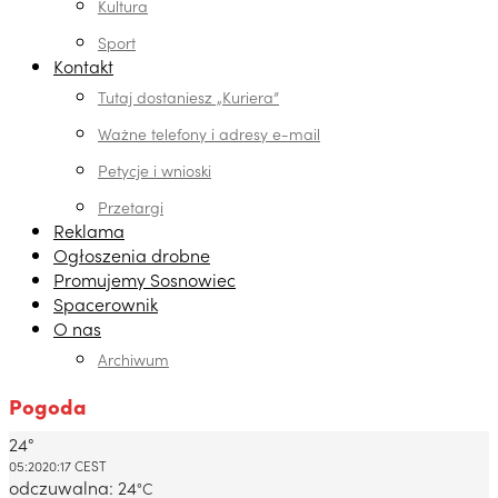
Kultura
Sport
Kontakt
Tutaj dostaniesz „Kuriera”
Ważne telefony i adresy e-mail
Petycje i wnioski
Przetargi
Reklama
Ogłoszenia drobne
Promujemy Sosnowiec
Spacerownik
O nas
Archiwum
Pogoda
24°
Dabrowa Gornicza, PL
05:20
20:17 CEST
odczuwalna: 24
°C