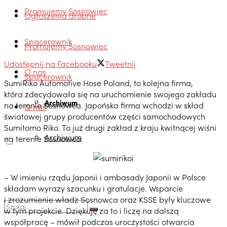
Promujemy Sosnowiec
Ogłoszenia drobne
Spacerownik
Promujemy Sosnowiec
Udostępnij na Facebooku
Tweetnij
O nas
Spacerownik
SumiRiko Automotive Hose Poland, to kolejna firma,
która zdecydowała się na uruchomienie swojego zakładu
Archiwum
na terenie Sosnowca. Japońska firma wchodzi w skład
O nas
światowej grupy producentów części samochodowych
Sumitomo Riko. To już drugi zakład z kraju kwitnącej wiśni
Archiwum
na terenie Sosnowca.
– W imieniu rządu Japonii i ambasady Japonii w Polsce
składam wyrazy szacunku i gratulacje. Wsparcie
i zrozumienie władz Sosnowca oraz KSSE były kluczowe
w tym projekcie. Dziękuję za to i liczę na dalszą
współpracę – mówił podczas uroczystości otwarcia