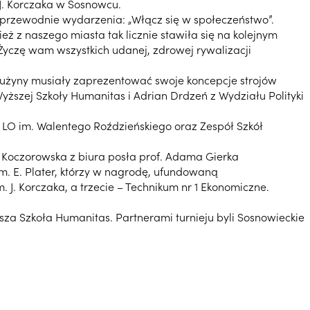
J. Korczaka w Sosnowcu.
 przewodnie wydarzenia: „Włącz się w społeczeństwo”.
eż z naszego miasta tak licznie stawiła się na kolejnym
. Życzę wam wszystkich udanej, zdrowej rywalizacji
drużyny musiały zaprezentować swoje koncepcje strojów
 Wyższej Szkoły Humanitas i Adrian Drdzeń z Wydziału Polityki
, I LO im. Walentego Roździeńskiego oraz Zespół Szkół
 Koczorowska z biura posła prof. Adama Gierka
m. E. Plater, którzy w nagrodę, ufundowaną
 J. Korczaka, a trzecie – Technikum nr 1 Ekonomiczne.
za Szkoła Humanitas. Partnerami turnieju byli Sosnowieckie