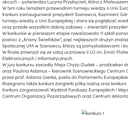
obcych – potwierdza Lucyna Przybycień, która z Mateuszem 
W tym roku tematem przewodnim turnieju wiedzy o Unii Eur
Konkurs zainaugurował prezydent Sosnowca, Kazimierz Górski,
turnieju wiedzy o Unii Europejskiej i stara się pogłębiać wi
oraz przede wszystkim dobrej zabawy – stwierdził prezyden
W konkursie w pierwszym etapie rywalizowało 11 szkół pona
postaci z „Krainy Świetlików”, pięć najlepszych drużyn znalaz
Społecznej UM w Sosnowcu, którzy są pomysłodawcami i koo
W finale zmierzyli się ze sobą uczniowie II LO im. Emilii Pl
Elektronicznych i Informatycznych.
W jury konkursu zasiadły Maja Chyży-Dudek – prodziekan ds
oraz Paulina Adamus – kierownik Sosnowieckiego Centrum Or
przez prof. Adama Gierka, posła do Parlamentu Europejskiego
Rozegrano także konkurs żonglerki piłką nożną oraz konkurs
Konkurs zorganizowali Wydział Funduszy Europejskich i Wsp
Centrum Organizacji Pozarządowych oraz Centrum Wolonta