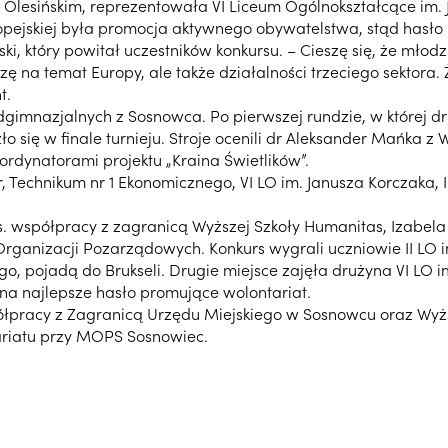
Olesińskim, reprezentowała VI Liceum Ogólnokształcące im. 
opejskiej była promocja aktywnego obywatelstwa, stąd hasło
 który powitał uczestników konkursu. – Cieszę się, że młodzi
edzę na temat Europy, ale także działalności trzeciego sektora
t.
dgimnazjalnych z Sosnowca. Po pierwszej rundzie, w której 
ło się w finale turnieju. Stroje ocenili dr Aleksander Mańka z
rdynatorami projektu „Kraina Świetlików”.
ater, Technikum nr 1 Ekonomicznego, VI LO im. Janusza Korczaka
. współpracy z zagranicą Wyższej Szkoły Humanitas, Izabela
ganizacji Pozarządowych. Konkurs wygrali uczniowie II LO i
, pojadą do Brukseli. Drugie miejsce zajęła drużyna VI LO im.
 na najlepsze hasło promujące wolontariat.
ółpracy z Zagranicą Urzędu Miejskiego w Sosnowcu oraz Wyżs
riatu przy MOPS Sosnowiec.