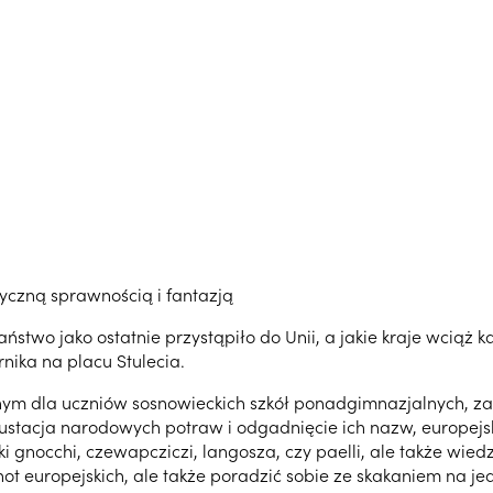
zyczną sprawnością i fantazją
państwo jako ostatnie przystąpiło do Unii, a jakie kraje wciąż
nika na placu Stulecia.
anym dla uczniów sosnowieckich szkół ponadgimnazjalnych, zaw
gustacja narodowych potraw i odgadnięcie ich nazw, europej
i gnocchi, czewapcziczi, langosza, czy paelli, ale także wied
not europejskich, ale także poradzić sobie ze skakaniem na jed