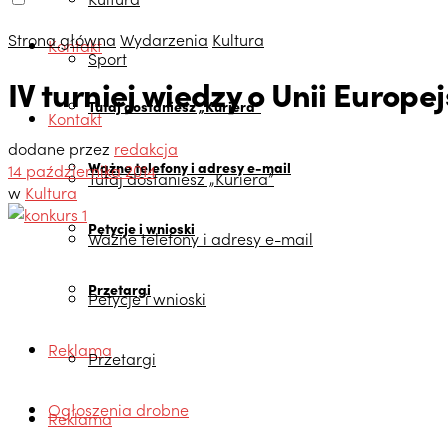
Strona główna
Wydarzenia
Kultura
Kontakt
Sport
IV turniej wiedzy o Unii Europej
Tutaj dostaniesz „Kuriera”
Kontakt
dodane przez
redakcja
Ważne telefony i adresy e-mail
14 października 2014
Tutaj dostaniesz „Kuriera”
w
Kultura
Petycje i wnioski
Ważne telefony i adresy e-mail
Przetargi
Petycje i wnioski
Reklama
Przetargi
Ogłoszenia drobne
Reklama