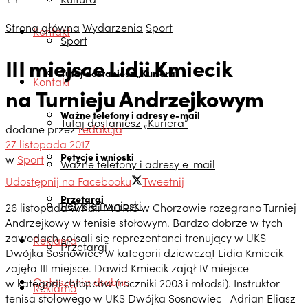
Strona główna
Wydarzenia
Sport
Kontakt
Sport
III miejsce Lidii Kmiecik
Tutaj dostaniesz „Kuriera”
Kontakt
na Turnieju Andrzejkowym
Ważne telefony i adresy e-mail
Tutaj dostaniesz „Kuriera”
dodane przez
redakcja
27 listopada 2017
Petycje i wnioski
w
Sport
Ważne telefony i adresy e-mail
Udostępnij na Facebooku
Tweetnij
Przetargi
Petycje i wnioski
26 listopada w hali MORIS w Chorzowie rozegrano Turniej
Andrzejkowy w tenisie stołowym. Bardzo dobrze w tych
zawodach spisali się reprezentanci trenujący w UKS
Reklama
Przetargi
Dwójka Sosnowiec. W kategorii dziewcząt Lidia Kmiecik
zajęła III miejsce. Dawid Kmiecik zajął IV miejsce
Ogłoszenia drobne
w kategorii chłopców (roczniki 2003 i młodsi). Instruktor
Reklama
tenisa stołowego w UKS Dwójka Sosnowiec –Adrian Eliasz