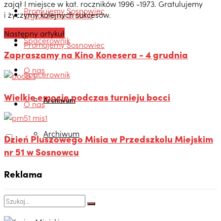
zajął I miejsce w kat. roczników 1996 -1973. Gratulujemy
Promujemy Sosnowiec
i życzymy kolejnych sukcesów.
Ogłoszenia drobne
Następny artykuł
Spacerownik
Promujemy Sosnowiec
Zapraszamy na Kino Konesera - 4 grudnia
O nas
Spacerownik
Wielkie emocje podczas turnieju bocci
Archiwum
O nas
Archiwum
Dzień Pluszowego Misia w Przedszkolu Miejskim
nr 51 w Sosnowcu
Reklama