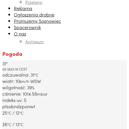
Przetargi
Reklama
Ogłoszenia drobne
Promujemy Sosnowiec
Spacerownik
O nas
Archiwum
Pogoda
31°
Dabrowa Gornicza, PL
05:18
20:19 CEST
odczuwalna: 31
°C
wiatr: 10
WSW
km/h
wilgotność: 39
%
ciśnienie: 1014.56
mbar
indeks uv: 5
pt
sob
ndz
pon
wt
25
/ 12
°C
°C
26
/ 13
°C
°C