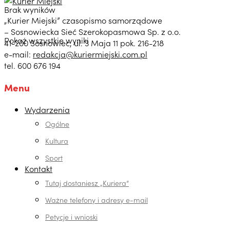
Brak wyników
„Kurier Miejski” czasopismo samorządowe
– Sosnowiecka Sieć Szerokopasmowa Sp. z o.o.
Pokaż wszystkie wyniki
41-200 Sosnowiec, ul. 3 Maja 11 pok. 216-218
e-mail:
redakcja@kuriermiejski.com.pl
tel. 600 676 194
Menu
Wydarzenia
Ogólne
Kultura
Sport
Kontakt
Tutaj dostaniesz „Kuriera”
Ważne telefony i adresy e-mail
Petycje i wnioski