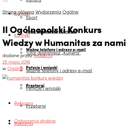
Strona główna
Wydarzenia
Ogólne
Kontakt
Sport
II Ogólnopolski Konkurs
Tutaj dostaniesz „Kuriera”
Kontakt
Wiedzy w Humanitas za nami
Ważne telefony i adresy e-mail
Tutaj dostaniesz „Kuriera”
dodane przez
redakcja
25 maja 2016
Petycje i wnioski
w
Ogólne
Ważne telefony i adresy e-mail
Przetargi
Petycje i wnioski
Reklama
Przetargi
Ogłoszenia drobne
Reklama