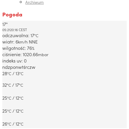
Archiwum
Pogoda
17°
Dabrowa Gornicza, PL
05:21
20:16 CEST
odczuwalna: 17
°C
wiatr: 6
NNE
km/h
wilgotność: 76
%
ciśnienie: 1020.66
mbar
indeks uv: 0
ndz
pon
wt
śr
czw
28
/ 13
°C
°C
32
/ 17
°C
°C
25
/ 12
°C
°C
25
/ 12
°C
°C
26
/ 12
°C
°C