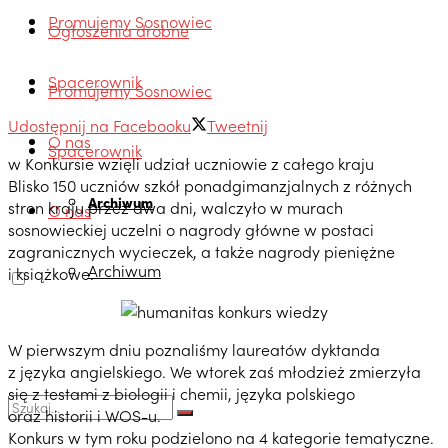
Promujemy Sosnowiec
Ogłoszenia drobne
Spacerownik
Promujemy Sosnowiec
Udostępnij na Facebooku
Tweetnij
O nas
Spacerownik
w Konkursie wzięli udział uczniowie z całego kraju
Blisko 150 uczniów szkół ponadgimanzjalnych z różnych
Archiwum
stron kraju przez dwa dni, walczyło w murach
O nas
sosnowieckiej uczelni o nagrody główne w postaci
zagranicznych wycieczek, a także nagrody pieniężne
Archiwum
i książkowe.
W pierwszym dniu poznaliśmy laureatów dyktanda
z języka angielskiego. We wtorek zaś młodzież zmierzyła
się z testami z biologii i chemii, języka polskiego
oraz historii i WOS-u.
Konkurs w tym roku podzielono na 4 kategorie tematyczne.