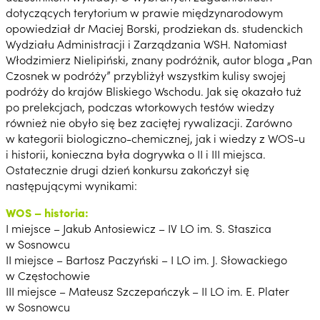
dotyczących terytorium w prawie międzynarodowym
opowiedział dr Maciej Borski, prodziekan ds. studenckich
Wydziału Administracji i Zarządzania WSH. Natomiast
Włodzimierz Nielipiński, znany podróżnik, autor bloga „Pan
Czosnek w podróży” przybliżył wszystkim kulisy swojej
podróży do krajów Bliskiego Wschodu. Jak się okazało tuż
po prelekcjach, podczas wtorkowych testów wiedzy
również nie obyło się bez zaciętej rywalizacji. Zarówno
w kategorii biologiczno-chemicznej, jak i wiedzy z WOS-u
i historii, konieczna była dogrywka o II i III miejsca.
Ostatecznie drugi dzień konkursu zakończył się
następującymi wynikami:
WOS – historia:
I miejsce – Jakub Antosiewicz – IV LO im. S. Staszica
w Sosnowcu
II miejsce – Bartosz Paczyński – I LO im. J. Słowackiego
w Częstochowie
III miejsce – Mateusz Szczepańczyk – II LO im. E. Plater
w Sosnowcu