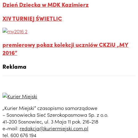
Dzień Dziecka w MDK Kazimierz
XIV TURNIEJ ŚWIETLIC
premierowy pokaz kolekcji uczniów CKZiU „MY
2016”
Reklama
„Kurier Miejski” czasopismo samorządowe
– Sosnowiecka Sieć Szerokopasmowa Sp. z o.o.
41-200 Sosnowiec, ul. 3 Maja 11 pok. 216-218
e-mail:
redakcja@kuriermiejski.com.pl
tel. 600 676 194