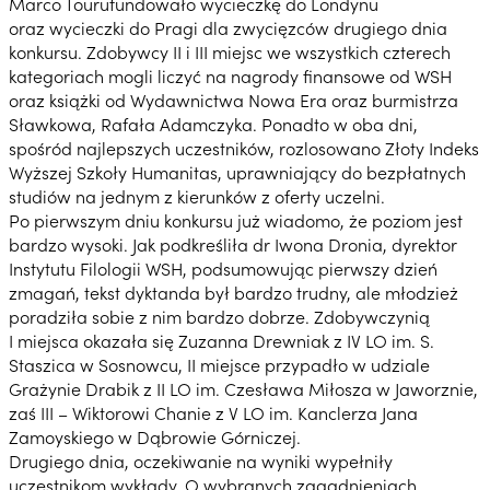
Marco Tourufundowało wycieczkę do Londynu
oraz wycieczki do Pragi dla zwycięzców drugiego dnia
konkursu. Zdobywcy II i III miejsc we wszystkich czterech
kategoriach mogli liczyć na nagrody finansowe od WSH
oraz książki od Wydawnictwa Nowa Era oraz burmistrza
Sławkowa, Rafała Adamczyka. Ponadto w oba dni,
spośród najlepszych uczestników, rozlosowano Złoty Indeks
Wyższej Szkoły Humanitas, uprawniający do bezpłatnych
studiów na jednym z kierunków z oferty uczelni.
Po pierwszym dniu konkursu już wiadomo, że poziom jest
bardzo wysoki. Jak podkreśliła dr Iwona Dronia, dyrektor
Instytutu Filologii WSH, podsumowując pierwszy dzień
zmagań, tekst dyktanda był bardzo trudny, ale młodzież
poradziła sobie z nim bardzo dobrze. Zdobywczynią
I miejsca okazała się Zuzanna Drewniak z IV LO im. S.
Staszica w Sosnowcu, II miejsce przypadło w udziale
Grażynie Drabik z II LO im. Czesława Miłosza w Jaworznie,
zaś III – Wiktorowi Chanie z V LO im. Kanclerza Jana
Zamoyskiego w Dąbrowie Górniczej.
Drugiego dnia, oczekiwanie na wyniki wypełniły
uczestnikom wykłady. O wybranych zagadnieniach