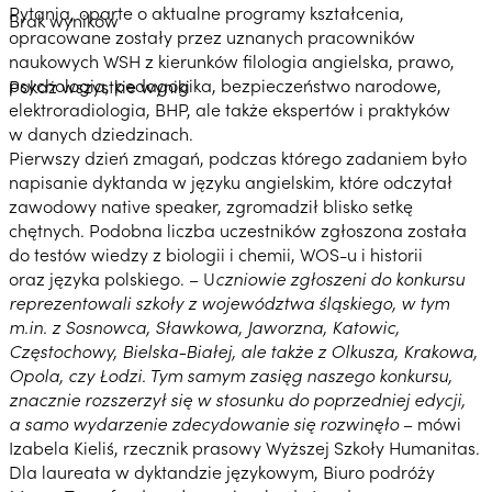
Pytania, oparte o aktualne programy kształcenia,
Brak wyników
opracowane zostały przez uznanych pracowników
naukowych WSH z kierunków filologia angielska, prawo,
psychologia, pedagogika, bezpieczeństwo narodowe,
Pokaż wszystkie wyniki
elektroradiologia, BHP, ale także ekspertów i praktyków
w danych dziedzinach.
Pierwszy dzień zmagań, podczas którego zadaniem było
napisanie dyktanda w języku angielskim, które odczytał
zawodowy native speaker, zgromadził blisko setkę
chętnych. Podobna liczba uczestników zgłoszona została
do testów wiedzy z biologii i chemii, WOS-u i historii
oraz języka polskiego. – U
czniowie zgłoszeni do konkursu
reprezentowali szkoły z województwa śląskiego, w tym
m.in. z Sosnowca, Sławkowa, Jaworzna, Katowic,
Częstochowy, Bielska-Białej, ale także z Olkusza, Krakowa,
Opola, czy Łodzi. Tym samym zasięg naszego konkursu,
znacznie rozszerzył się w stosunku do poprzedniej edycji,
a samo wydarzenie zdecydowanie się rozwinęło
– mówi
Izabela Kieliś, rzecznik prasowy Wyższej Szkoły Humanitas.
Dla laureata w dyktandzie językowym, Biuro podróży