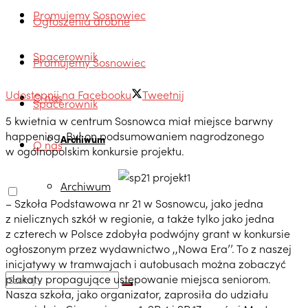
Promujemy Sosnowiec
Ogłoszenia drobne
Spacerownik
Promujemy Sosnowiec
Udostępnij na Facebooku
Tweetnij
O nas
Spacerownik
5 kwietnia w centrum Sosnowca miał miejsce barwny
happening. Był on podsumowaniem nagrodzonego
Archiwum
O nas
w ogólnopolskim konkursie projektu.
Archiwum
– Szkoła Podstawowa nr 21 w Sosnowcu, jako jedna
z nielicznych szkół w regionie, a także tylko jako jedna
z czterech w Polsce zdobyła podwójny grant w konkursie
ogłoszonym przez wydawnictwo ,,Nowa Era’’. To z naszej
inicjatywy w tramwajach i autobusach można zobaczyć
plakaty propagujące ustępowanie miejsca seniorom.
Nasza szkoła, jako organizator, zaprosiła do udziału