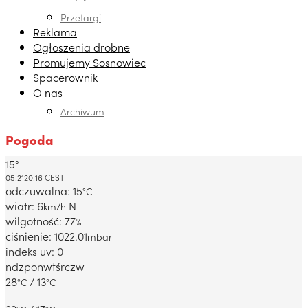
Przetargi
Reklama
Ogłoszenia drobne
Promujemy Sosnowiec
Spacerownik
O nas
Archiwum
Pogoda
15°
Dabrowa Gornicza, PL
05:21
20:16 CEST
odczuwalna: 15
°C
wiatr: 6
N
km/h
wilgotność: 77
%
ciśnienie: 1022.01
mbar
indeks uv: 0
ndz
pon
wt
śr
czw
28
/ 13
°C
°C