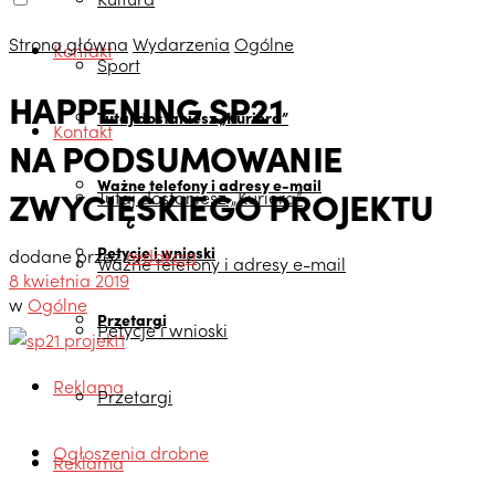
Strona główna
Wydarzenia
Ogólne
Kontakt
Sport
HAPPENING SP21
Tutaj dostaniesz „Kuriera”
Kontakt
NA PODSUMOWANIE
Ważne telefony i adresy e-mail
ZWYCIĘSKIEGO PROJEKTU
Tutaj dostaniesz „Kuriera”
Petycje i wnioski
dodane przez
redakcja
Ważne telefony i adresy e-mail
8 kwietnia 2019
w
Ogólne
Przetargi
Petycje i wnioski
Reklama
Przetargi
Ogłoszenia drobne
Reklama