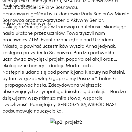
w projekcie Gimnazjum nr 1, SP 4 i SP 17 – mówi Marta
Brak wyników
Lach, nauczyciel SP 21 w Sosnowcu.
Honorowymi gośćmi byli członkowie Rady Seniorów Miasta
Sosnowca oraz stowarzyszenia Aktywny Senior.
Pokaż wszystkie wyniki
– Akcję rozpoczęto już w tramwaju i autobusie, skandując
hasła ułożone przez uczniów. Towarzyszyli nam
pracownicy ZTM. Event rozpoczął się pod Urzędem
Miasta, a powitać uczestników wyszła Anna Jedynak,
zastępca prezydenta Sosnowca. Bardzo pochwaliła
uczniów za zwycięski projekt, poparła cel akcji oraz …
ekologiczne banery – dodaje Marta Lach .
Następnie udano się pod pomnik Jana Kiepury na Patelni,
by tam wręczać wlepki ,,Uprzejmy Pasażer’’, baloniki
i propagować hasła. Zdecydowana większość
obserwujących z sympatią odniosła się do akcji. – Bardzo
dziękujemy wszystkim za miłe słowa, wsparcie
i życzliwość. Pamiętajmy-SENIORZY SĄ WŚRÓD NAS! –
podsumowuje nauczycielka.