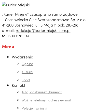
„Kurier Miejski” czasopismo samorządowe
– Sosnowiecka Sieć Szerokopasmowa Sp. z o.o.
41-200 Sosnowiec, ul. 3 Maja 11 pok. 216-218
e-mail:
redakcja@kuriermiejski.com.pl
tel. 600 676 194
Menu
Wydarzenia
Ogólne
Kultura
Sport
Kontakt
Tutaj dostaniesz „Kuriera”
Ważne telefony i adresy e-mail
Petycje i wnioski