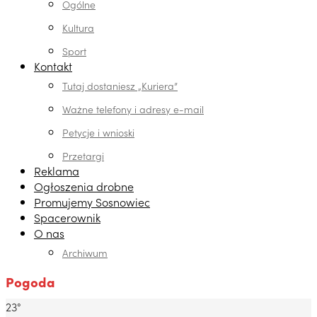
Ogólne
Kultura
Sport
Kontakt
Tutaj dostaniesz „Kuriera”
Ważne telefony i adresy e-mail
Petycje i wnioski
Przetargi
Reklama
Ogłoszenia drobne
Promujemy Sosnowiec
Spacerownik
O nas
Archiwum
Pogoda
23°
Dabrowa Gornicza, PL