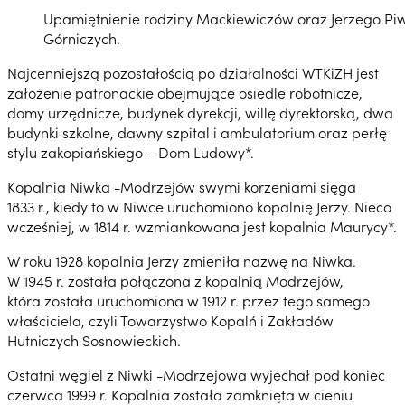
Upamiętnienie rodziny Mackiewiczów oraz Jerzego Piw
Górniczych.
Najcenniejszą pozostałością po działalności WTKiZH jest
założenie patronackie obejmujące osiedle robotnicze,
domy urzędnicze, budynek dyrekcji, willę dyrektorską, dwa
budynki szkolne, dawny szpital i ambulatorium oraz perłę
stylu zakopiańskiego – Dom Ludowy*.
Kopalnia Niwka -Modrzejów swymi korzeniami sięga
1833 r., kiedy to w Niwce uruchomiono kopalnię Jerzy. Nieco
wcześniej, w 1814 r. wzmiankowana jest kopalnia Maurycy*.
W roku 1928 kopalnia Jerzy zmieniła nazwę na Niwka.
W 1945 r. została połączona z kopalnią Modrzejów,
która została uruchomiona w 1912 r. przez tego samego
właściciela, czyli Towarzystwo Kopalń i Zakładów
Hutniczych Sosnowieckich.
Ostatni węgiel z Niwki -Modrzejowa wyjechał pod koniec
czerwca 1999 r. Kopalnia została zamknięta w cieniu