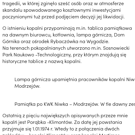
tragedii, w której zginęło sześć osób oraz w atmosferze
skandalu spowodowanego kosztownymi inwestycjami
poczynionymi tuż przed podjęciem decyzji jej likwidacji.
O istnieniu kopalni przypominają m.in. tablica pamiątkowa
na dawnym biurowcu, kotłownia, lampa górnicza, Dom
Górnika oraz ośrodek Rybaczówka na Wygodzie.
Na terenach pokopalnianych utworzono m.in. Sosnowiecki
Park Naukowo -Technologiczny, przy którym znajdują się
historyczne tablice z nazwą kopalni.
Lampa górnicza upamiętnia pracowników kopalni Niw
Modrzejów.
Pamiątka po KWK Niwka – Modrzejów. W tle dawny zesp
Ostatnią z pięciu największych opisywanych przeze mnie
kopalń jest Porąbka -Klimontów. Za datę jej powstania
przyjmuje się 1.01.1974 r. Wtedy to z połączenia dwóch