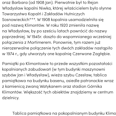
oraz Barbara (od 1908 Jan). Pierwotnie był to Rejon
Władysław kopalni Niwka, której właścicielem było słynne
Towarzystwo Kopalń i Zakładów Hutniczych
Sosnowieckich***. W 1908 kopalnia usamodzielniła się
pod nazwą Klimontów. W roku 1920 zmieniła nazwę
na Władysław, by po sześciu latach powrócić do nazwy
poprzedniej. W 1945r. doszło do wspomnianego wcześniej
połączenia z Mortimerem. Ponownie, tym razem już
nierozerwalne połączenie tych dwóch zakładów nastąpiło
w 1974 r., gdy utworzyły one kopalnię Czerwone Zagłębie.
Pamiątki po Klimontowie to przede wszystkim pozostałości
kopalnianych zabudowań (w tym budynki maszynowni
szybów Jan i Władysław), wieża szybu Czesław, tablica
pamiątkowa na budynku basenu, osiedle patronackie wraz
z kamienicą zwaną Watykanem oraz stadion Górnika
Klimontów. Większość tych obiektów znajdziemy w centrum
dzielnicy.
Tablica pamiątkowa na pokopalnianym budynku Klimo