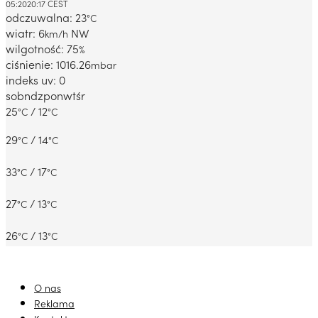
05:20
20:17 CEST
odczuwalna: 23
°C
wiatr: 6
NW
km/h
wilgotność: 75
%
ciśnienie: 1016.26
mbar
indeks uv: 0
sob
ndz
pon
wt
śr
25
/ 12
°C
°C
29
/ 14
°C
°C
33
/ 17
°C
°C
27
/ 13
°C
°C
26
/ 13
°C
°C
O nas
Reklama