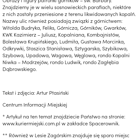
Obrazy i figury patronki górników – św. Barbary.
Znajdziemy je w wielu sosnowieckich parafiach, niektóre
z nich zostały przeniesione z terenu likwidowanych kopalń.
Nazwy ulic również posiadają związki z górnictwem:
Witolda Budryka, Feliks, Górnicza, Górników, Gwarków,
KWK Kazimierz – Juliusz, Kopalniana, Kombajnistów,
Bolesława Krupińskiego, Ludmiła, Gustawa Morcinka,
Odkrywki, Staszica Stanisława, Sztygarska, Szybikowa,
Szybowa, Upadowa, Wagowa, Węglowa, rondo Kopalni
Niwka – Modrzejów, rondo Ludwik, rondo Zagłębia
Dąbrowskiego.
Tekst i zdjęcia: Artur Ptasiński
Centrum Informacji Miejskiej
* Artykuł na ten temat znajdziecie Państwo na stronie:
www.kuriermiejski.com.pl w zakładce Spacerownik.
** Również w Lesie Zagórskim znajduje się sporo miejsc