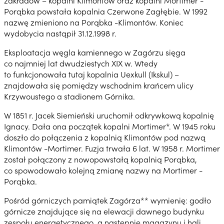
zakładów – kopalni Klimontów oraz kopalni Mortimer -
Porąbka powstała kopalnia Czerwone Zagłębie. W 1992
nazwę zmieniono na Porąbka -Klimontów. Koniec
wydobycia nastąpił 31.12.1998 r.
Eksploatacja węgla kamiennego w Zagórzu sięga
co najmniej lat dwudziestych XIX w. Wtedy
to funkcjonowała tutaj kopalnia Uexkull (Ikskul) –
znajdowała się pomiędzy wschodnim krańcem ulicy
Krzywoustego a stadionem Górnika.
W 1851 r. Jacek Siemieński uruchomił odkrywkową kopalnię
Ignacy. Dała ona początek kopalni Mortimer*. W 1945 roku
doszło do połączenia z kopalnią Klimontów pod nazwą
Klimontów -Mortimer. Fuzja trwała 6 lat. W 1958 r. Mortimer
został połączony z nowopowstałą kopalnią Porąbka,
co spowodowało kolejną zmianę nazwy na Mortimer -
Porąbka.
Pośród górniczych pamiątek Zagórza** wymienię: godło
górnicze znajdujące się na elewacji dawnego budynku
zespołu energetycznego, a następnie magazynu i hali