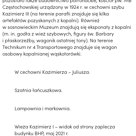
pozostało także budownictwo patronackie, kościół pw. MB
Częstochowskiej urządzony w 1924 r. w cechowni szybu
Kazimierz III (na terenie parafii znajduje się kilka
artefaktów pozyskanych z kopalni). Również
w sosnowieckim Muzeum znajdują się eksponaty z kopalni
(m. in. godła z wież szybowych, figury św. Barbary
i płaskorzeźby, wagonik ostatniej tony). Na terenie
Technikum nr 4 Transportowego znajduje się wagon
osobowy kopalnianej wąskotorówki.
W cechowni Kazimierza – Juliusza.
Szatnia łańcuszkowa.
Lampownia i markownia.
Wieża Kazimierz I – widok od strony zaplecza
budynku BHP, maj 2021 r.