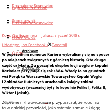
Promujemy Sosnowiec
Ogłoszenia drobne
Spacerownik
Promujemy Sosnowiec
Kopalnia Kazimierz – Juliusz, styczeń 2016 r.
O nas
Spacerownik
Udostępnij na Facebooku
Tweetnij
Archiwum
O nas
W poprzednim numerze Kuriera wybraliśmy się na spacer
po miejscach związanych z górniczą historią. Oto druga
część artykułu. Za początek eksploatacji węgla w kopalni
Archiwum
Kazimierz przyjmuje się rok 1884. Wtedy to na gruntach
wsi Porąbka Warszawskie Towarzystwo Kopalń Węgla
i Zakładów Hutniczych uruchomiło kolejny zakład
wydobywczy (wcześniej były to kopalnie Feliks I, Feliks II,
Wiktor i Jakub).
Zapewne nikt wówczas nie przypuszczał, że kopalnia
ta w dalekiej przyszłości, jako ostatnia zamknie księgę