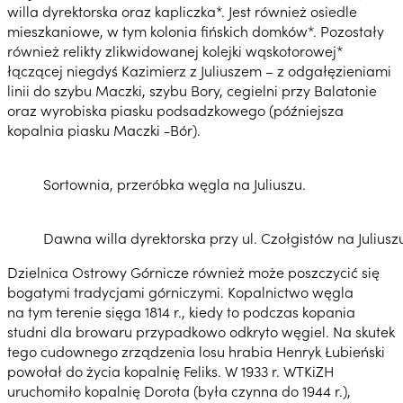
willa dyrektorska oraz kapliczka*. Jest również osiedle
mieszkaniowe, w tym kolonia fińskich domków*. Pozostały
również relikty zlikwidowanej kolejki wąskotorowej*
łączącej niegdyś Kazimierz z Juliuszem – z odgałęzieniami
linii do szybu Maczki, szybu Bory, cegielni przy Balatonie
oraz wyrobiska piasku podsadzkowego (późniejsza
kopalnia piasku Maczki -Bór).
Sortownia, przeróbka węgla na Juliuszu.
Dawna willa dyrektorska przy ul. Czołgistów na Juliusz
Dzielnica Ostrowy Górnicze również może poszczycić się
bogatymi tradycjami górniczymi. Kopalnictwo węgla
na tym terenie sięga 1814 r., kiedy to podczas kopania
studni dla browaru przypadkowo odkryto węgiel. Na skutek
tego cudownego zrządzenia losu hrabia Henryk Łubieński
powołał do życia kopalnię Feliks. W 1933 r. WTKiZH
uruchomiło kopalnię Dorota (była czynna do 1944 r.),