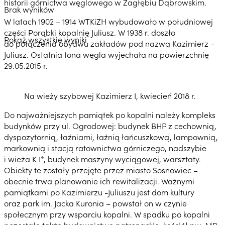
historii górnictwa węglowego w Zagłębiu Dąbrowskim.
Brak wyników
W latach 1902 – 1914 WTKiZH wybudowało w południowej
części Porąbki kopalnię Juliusz. W 1938 r. doszło
Pokaż wszystkie wyniki
do połączenia obydwu zakładów pod nazwą Kazimierz –
Juliusz. Ostatnia tona węgla wyjechała na powierzchnię
29.05.2015 r.
Na wieży szybowej Kazimierz I, kwiecień 2018 r.
Do najważniejszych pamiątek po kopalni należy kompleks
budynków przy ul. Ogrodowej: budynek BHP z cechownią,
dyspozytornią, łaźniami, łaźnią łańcuszkową, lampownią,
markownią i stacją ratownictwa górniczego, nadszybie
i wieża K I*, budynek maszyny wyciągowej, warsztaty.
Obiekty te zostały przejęte przez miasto Sosnowiec –
obecnie trwa planowanie ich rewitalizacji. Ważnymi
pamiątkami po Kazimierzu -Juliuszu jest dom kultury
oraz park im. Jacka Kuronia – powstał on w czynie
społecznym przy wsparciu kopalni. W spadku po kopalni