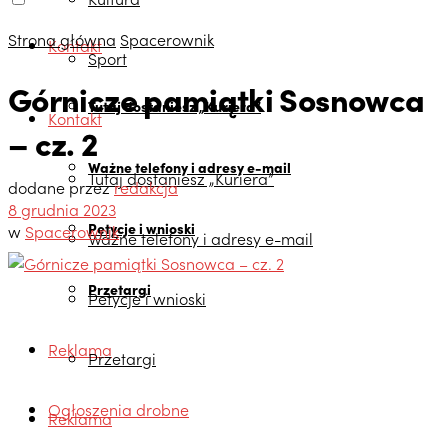
Strona główna
Spacerownik
Kontakt
Sport
Górnicze pamiątki Sosnowca
Tutaj dostaniesz „Kuriera”
Kontakt
– cz. 2
Ważne telefony i adresy e-mail
Tutaj dostaniesz „Kuriera”
dodane przez
redakcja
8 grudnia 2023
Petycje i wnioski
w
Spacerownik
Ważne telefony i adresy e-mail
Przetargi
Petycje i wnioski
Reklama
Przetargi
Ogłoszenia drobne
Reklama