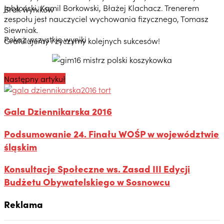
Jabłoński, Kamil Borkowski, Błażej Klachacz. Trenerem
Brak wyników
zespołu jest nauczyciel wychowania fizycznego, Tomasz
Siewniak.
Pokaż wszystkie wyniki
Gratulujemy i życzymy kolejnych sukcesów!
Następny artykuł
Gala Dziennikarska 2016
Podsumowanie 24. Finału WOŚP w województwie
śląskim
Konsultacje Społeczne ws. Zasad III Edycji
Budżetu Obywatelskiego w Sosnowcu
Reklama