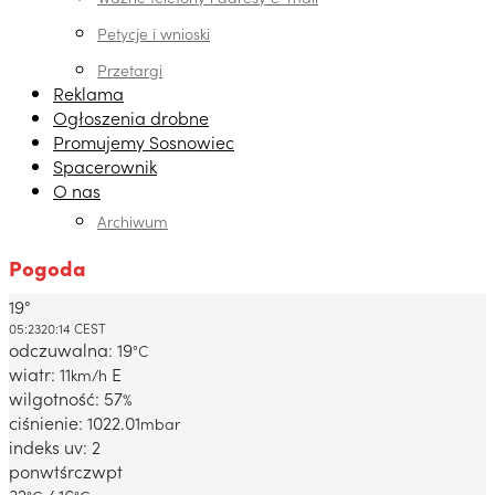
Petycje i wnioski
Przetargi
Reklama
Ogłoszenia drobne
Promujemy Sosnowiec
Spacerownik
O nas
Archiwum
Pogoda
19°
Dabrowa Gornicza, PL
05:23
20:14 CEST
odczuwalna: 19
°C
wiatr: 11
E
km/h
wilgotność: 57
%
ciśnienie: 1022.01
mbar
indeks uv: 2
pon
wt
śr
czw
pt
32
/ 16