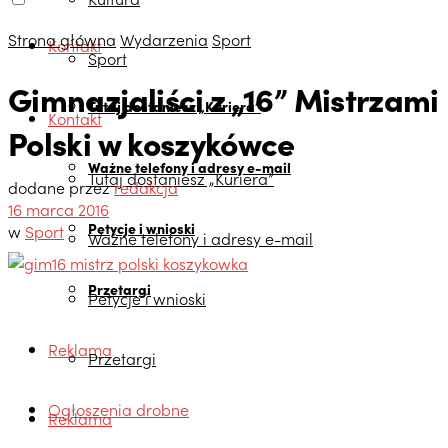
Strona główna
Wydarzenia
Sport
Kontakt
Sport
Gimnazjaliści z „16” Mistrzami
Tutaj dostaniesz „Kuriera”
Kontakt
Polski w koszykówce
Ważne telefony i adresy e-mail
Tutaj dostaniesz „Kuriera”
dodane przez
redakcja
16 marca 2016
Petycje i wnioski
w
Sport
Ważne telefony i adresy e-mail
Przetargi
Petycje i wnioski
Reklama
Przetargi
Ogłoszenia drobne
Reklama