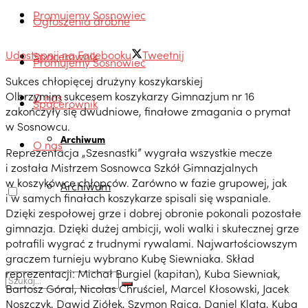
Promujemy Sosnowiec
Ogłoszenia drobne
Udostępnij na Facebooku
Tweetnij
Spacerownik
Promujemy Sosnowiec
Sukces chłopięcej drużyny koszykarskiej
Olbrzymim sukcesem koszykarzy Gimnazjum nr 16
O nas
Spacerownik
zakończyły się dwudniowe, finałowe zmagania o prymat
w Sosnowcu.
Archiwum
O nas
Reprezentacja „Szesnastki” wygrała wszystkie mecze
i została Mistrzem Sosnowca Szkół Gimnazjalnych
w koszykówce chłopców. Zarówno w fazie grupowej, jak
Archiwum
i w samych finałach koszykarze spisali się wspaniale.
Dzięki zespołowej grze i dobrej obronie pokonali pozostałe
gimnazja. Dzięki dużej ambicji, woli walki i skutecznej grze
potrafili wygrać z trudnymi rywalami. Najwartościowszym
graczem turnieju wybrano Kubę Siewniaka. Skład
reprezentacji: Michał Burgiel (kapitan), Kuba Siewniak,
Bartosz Góral, Nicolas Chruściel, Marcel Kłosowski, Jacek
Noszczyk, Dawid Ziółek, Szymon Rajca, Daniel Klata, Kuba