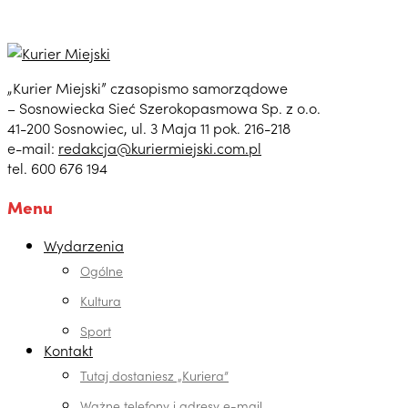
„Kurier Miejski” czasopismo samorządowe
– Sosnowiecka Sieć Szerokopasmowa Sp. z o.o.
41-200 Sosnowiec, ul. 3 Maja 11 pok. 216-218
e-mail:
redakcja@kuriermiejski.com.pl
tel. 600 676 194
Menu
Wydarzenia
Ogólne
Kultura
Sport
Kontakt
Tutaj dostaniesz „Kuriera”
Ważne telefony i adresy e-mail