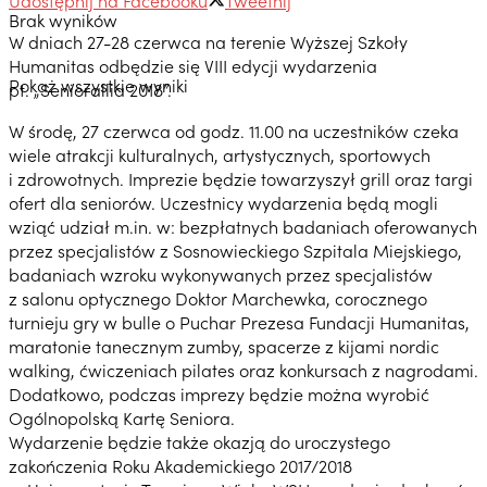
Brak wyników
W dniach 27-28 czerwca na terenie Wyższej Szkoły
Humanitas odbędzie się VIII edycji wydarzenia
Pokaż wszystkie wyniki
pt. „Seniorallia 2018”.
W środę, 27 czerwca od godz. 11.00 na uczestników czeka
wiele atrakcji kulturalnych, artystycznych, sportowych
i zdrowotnych. Imprezie będzie towarzyszył grill oraz targi
ofert dla seniorów. Uczestnicy wydarzenia będą mogli
wziąć udział m.in. w: bezpłatnych badaniach oferowanych
przez specjalistów z Sosnowieckiego Szpitala Miejskiego,
badaniach wzroku wykonywanych przez specjalistów
z salonu optycznego Doktor Marchewka, corocznego
turnieju gry w bulle o Puchar Prezesa Fundacji Humanitas,
maratonie tanecznym zumby, spacerze z kijami nordic
walking, ćwiczeniach pilates oraz konkursach z nagrodami.
Dodatkowo, podczas imprezy będzie można wyrobić
Ogólnopolską Kartę Seniora.
Wydarzenie będzie także okazją do uroczystego
zakończenia Roku Akademickiego 2017/2018