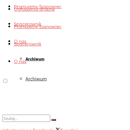
Promujemy Sosnowiec
Ogłoszenia drobne
Spacerownik
Promujemy Sosnowiec
O nas
Spacerownik
Archiwum
O nas
Archiwum
Udostępnij na Facebooku
Tweetnij