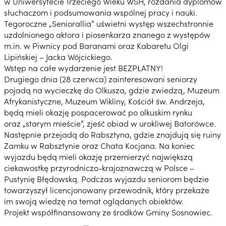
w Uniwersytecie Trzeciego Wieku WSH, rozdania dyplomów
słuchaczom i podsumowania wspólnej pracy i nauki.
Tegoroczne „Seniorallia” uświetni występ wszechstronnie
uzdolnionego aktora i piosenkarza znanego z występów
m.in. w Piwnicy pod Baranami oraz Kabaretu Olgi
Lipińskiej – Jacka Wójcickiego.
Wstęp na całe wydarzenie jest BEZPŁATNY!
Drugiego dnia (28 czerwca) zainteresowani seniorzy
pojadą na wycieczkę do Olkusza, gdzie zwiedzą, Muzeum
Afrykanistyczne, Muzeum Wikliny, Kościół św. Andrzeja,
będą mieli okazję pospacerować po olkuskim rynku
oraz „starym mieście”, zjeść obiad w urokliwej Batorówce.
Następnie przejadą do Rabsztyna, gdzie znajdują się ruiny
Zamku w Rabsztynie oraz Chata Kocjana. Na koniec
wyjazdu będą mieli okazję przemierzyć największą
ciekawostkę przyrodniczo-krajoznawczą w Polsce –
Pustynię Błędowską. Podczas wyjazdu seniorom będzie
towarzyszył licencjonowany przewodnik, który przekaże
im swoją wiedzę na temat oglądanych obiektów.
Projekt współfinansowany ze środków Gminy Sosnowiec.