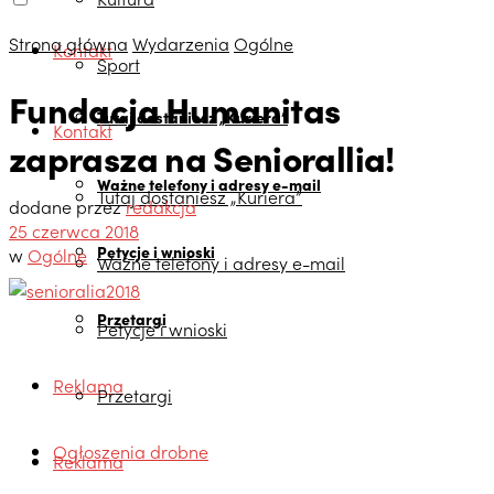
Strona główna
Wydarzenia
Ogólne
Kontakt
Sport
Fundacja Humanitas
Tutaj dostaniesz „Kuriera”
Kontakt
zaprasza na Seniorallia!
Ważne telefony i adresy e-mail
Tutaj dostaniesz „Kuriera”
dodane przez
redakcja
25 czerwca 2018
Petycje i wnioski
w
Ogólne
Ważne telefony i adresy e-mail
Przetargi
Petycje i wnioski
Reklama
Przetargi
Ogłoszenia drobne
Reklama