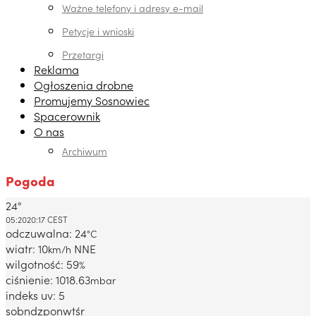
Ważne telefony i adresy e-mail
Petycje i wnioski
Przetargi
Reklama
Ogłoszenia drobne
Promujemy Sosnowiec
Spacerownik
O nas
Archiwum
Pogoda
24°
Dabrowa Gornicza, PL
05:20
20:17 CEST
odczuwalna: 24
°C
wiatr: 10
NNE
km/h
wilgotność: 59
%
ciśnienie: 1018.63
mbar
indeks uv: 5
sob
ndz
pon
wt
śr