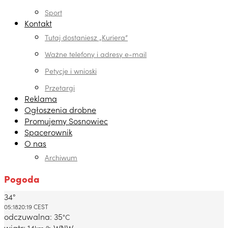
Sport
Kontakt
Tutaj dostaniesz „Kuriera”
Ważne telefony i adresy e-mail
Petycje i wnioski
Przetargi
Reklama
Ogłoszenia drobne
Promujemy Sosnowiec
Spacerownik
O nas
Archiwum
Pogoda
34°
Dabrowa Gornicza, PL
05:18
20:19 CEST
odczuwalna: 35
°C
wiatr: 14
WNW
km/h