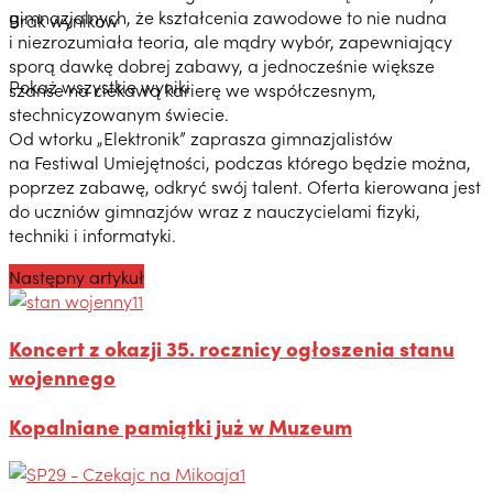
gimnazjalnych, że kształcenia zawodowe to nie nudna
Brak wyników
i niezrozumiała teoria, ale mądry wybór, zapewniający
sporą dawkę dobrej zabawy, a jednocześnie większe
Pokaż wszystkie wyniki
szanse na ciekawą karierę we współczesnym,
stechnicyzowanym świecie.
Od wtorku „Elektronik” zaprasza gimnazjalistów
na Festiwal Umiejętności, podczas którego będzie można,
poprzez zabawę, odkryć swój talent. Oferta kierowana jest
do uczniów gimnazjów wraz z nauczycielami fizyki,
techniki i informatyki.
Następny artykuł
Koncert z okazji 35. rocznicy ogłoszenia stanu
wojennego
Kopalniane pamiątki już w Muzeum