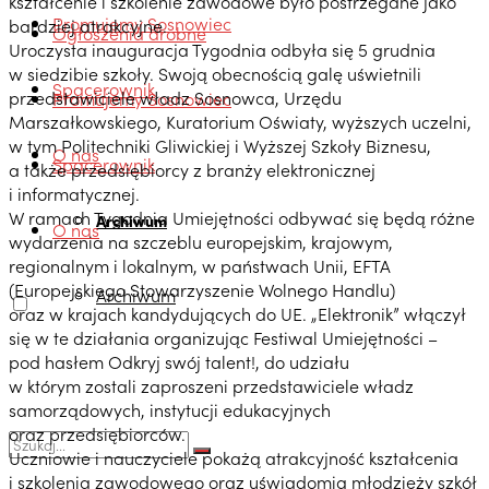
kształcenie i szkolenie zawodowe było postrzegane jako
Promujemy Sosnowiec
bardziej atrakcyjne.
Ogłoszenia drobne
Uroczysta inauguracja Tygodnia odbyła się 5 grudnia
w siedzibie szkoły. Swoją obecnością galę uświetnili
Spacerownik
przedstawiciele władz Sosnowca, Urzędu
Promujemy Sosnowiec
Marszałkowskiego, Kuratorium Oświaty, wyższych uczelni,
w tym Politechniki Gliwickiej i Wyższej Szkoły Biznesu,
O nas
Spacerownik
a także przedsiębiorcy z branży elektronicznej
i informatycznej.
W ramach Tygodnia Umiejętności odbywać się będą różne
Archiwum
O nas
wydarzenia na szczeblu europejskim, krajowym,
regionalnym i lokalnym, w państwach Unii, EFTA
(Europejskiego Stowarzyszenie Wolnego Handlu)
Archiwum
oraz w krajach kandydujących do UE. „Elektronik” włączył
się w te działania organizując Festiwal Umiejętności –
pod hasłem Odkryj swój talent!, do udziału
w którym zostali zaproszeni przedstawiciele władz
samorządowych, instytucji edukacyjnych
oraz przedsiębiorców.
Uczniowie i nauczyciele pokażą atrakcyjność kształcenia
i szkolenia zawodowego oraz uświadomią młodzieży szkół