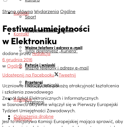
Strona główna
Wydarzenia
Ogólne
Kontakt
Sport
Festiwal umiejętności
Tutaj dostaniesz „Kuriera”
Kontakt
w Elektroniku
Ważne telefony i adresy e-mail
Tutaj dostaniesz „Kuriera”
dodane przez
redakcja
6 grudnia 2016
Petycje i wnioski
w
Ogólne
Ważne telefony i adresy e-mail
Udostępnij na Facebooku
Tweetnij
Przetargi
Petycje i wnioski
Uczniowie i nauczyciele pokażą atrakcyjność kształcenia
i szkolenia zawodowego
Zespół Szkół Elektronicznych i Informatycznych
Reklama
Przetargi
w Sosnowcu aktywnie włączył się w Pierwszy Europejski
Tydzień Umiejętności Zawodowych.
Ogłoszenia drobne
Reklama
Jest to inicjatywa Komisji Europejskiej mająca sprawić, aby