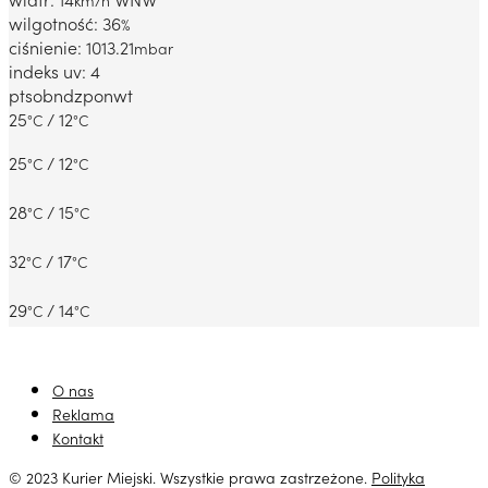
wilgotność: 36
%
ciśnienie: 1013.21
mbar
indeks uv: 4
pt
sob
ndz
pon
wt
25
/ 12
°C
°C
25
/ 12
°C
°C
28
/ 15
°C
°C
32
/ 17
°C
°C
29
/ 14
°C
°C
O nas
Reklama
Kontakt
© 2023 Kurier Miejski. Wszystkie prawa zastrzeżone.
Polityka