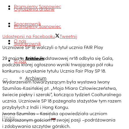
Promujemy Sosnowiec
Ogłoszenia drobne
Spacerownik
Promujemy Sosnowiec
Udostępnij na Facebooku
Tweetnij
O nas
Spacerownik
Uczniowie SP 18 walczyli o tytuł ucznia FAIR Play
29 maja w Szkole Podstawowej nr18 odbyła się Gala,
Archiwum
O nas
podczas której ogłoszono wyniki trwającego pół roku
konkursu o uzyskanie tytułu Ucznia Fair Play SP 18.
Archiwum
Wydarzeniem towarzyszącym była wystawa Iwony
Szumilas-Kasińskiej pt. „Moja Miara Człowieczeństwa,
świecie piękny i szeroki”, kończąca tydzień Coolturalnego
ucznia. Uczniowie SP 18 pożegnała stażystów tym razem
przybyłych z Indii i Hong Kongu.
Iwona Szumilas – Kasińska opowiedziała uczniom
i zaproszonym gościom o swojej pasji –podróżowania
i zdobywania szczytów górskich.