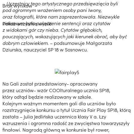
–
Uczestnicy tego artystycznego przedsięwzięcia byli
Brak wyników
pod ogromnym wrażeniem osoby pani Iwony,
oraz fotografii, które nam zaprezentowała. Niezwykle
ciekawym było połączenie sentencji oraz cytatów
Pokaż wszystkie wyniki
z widokami gór czy nieba. Cytatów głębokich,
pouczających, wskazujących jaki kierunek obrać, aby być
dobrym człowiekiem.
– podsumowuje Małgorzata
Dziurska, nauczyciel SP 18 w Sosnowcu.
Na Gali został przedstawiony- opracowany
przez uczniów- wzór COOlturalnego ucznia SP18,
który odtąd będzie realizowany w szkole.
Kolejnym ważnym momentem gali dla uczniów było
rozstrzygnięcie konkursu o tytuł Ucznia Fair Play SP18, którą
została – Julia Jedlińska uczennica klasy V a. Łzy
wzruszenia i ogromna radość ze zwycięstwa towarzyszyły
finałowi. Nagrodą główną w konkursie był rower,