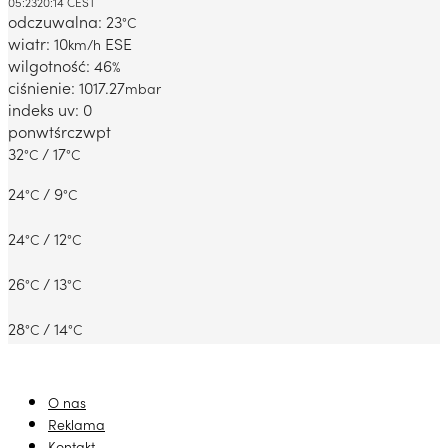
05:23
20:14 CEST
odczuwalna: 23
°C
wiatr: 10
ESE
km/h
wilgotność: 46
%
ciśnienie: 1017.27
mbar
indeks uv: 0
pon
wt
śr
czw
pt
32
/ 17
°C
°C
24
/ 9
°C
°C
24
/ 12
°C
°C
26
/ 13
°C
°C
28
/ 14
°C
°C
O nas
Reklama
Kontakt