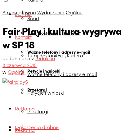
Strona główna
Wydarzenia
Ogólne
Kontakt
Sport
Fair Play i kultura wygrywa
Tutaj dostaniesz „Kuriera”
Kontakt
w SP 18
Ważne telefony i adresy e-mail
Tutaj dostaniesz „Kuriera”
dodane przez
redakcja
8 czerwca 2015
Petycje i wnioski
w
Ogólne
Ważne telefony i adresy e-mail
Przetargi
Petycje i wnioski
Reklama
Przetargi
Ogłoszenia drobne
Reklama