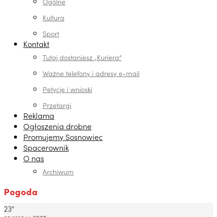
Ogólne
Kultura
Sport
Kontakt
Tutaj dostaniesz „Kuriera”
Ważne telefony i adresy e-mail
Petycje i wnioski
Przetargi
Reklama
Ogłoszenia drobne
Promujemy Sosnowiec
Spacerownik
O nas
Archiwum
Pogoda
23°
Dabrowa Gornicza, PL