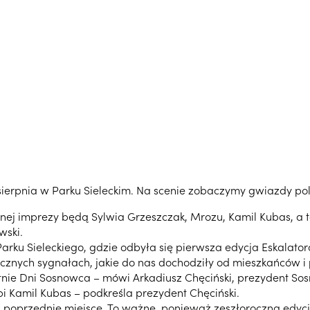
 sierpnia w Parku Sieleckim. Na scenie zobaczymy gwiazdy pol
nej imprezy będą Sylwia Grzeszczak, Mrozu, Kamil Kubas, a t
wski.
arku Sieleckiego, gdzie odbyła się pierwsza edycja Eskalato
licznych sygnałach, jakie do nas dochodziły od mieszkańców 
atnie Dni Sosnowca – mówi Arkadiusz Chęciński, prezydent So
ąpi Kamil Kubas – podkreśla prezydent Chęciński.
iż poprzednie miejsce. To ważne, ponieważ zeszłoroczna edyc