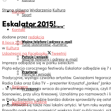
Strona główna
Wydarzenia
Kultura
Kontakt
Sport
Eskalator 2015!
Tutaj dostaniesz „Kuriera”
Kontakt
dodane przez
redakcja
Ważne telefony i adresy e-mail
8 lipca 2015
Tutaj dostaniesz „Kuriera”
w
Kultura
Udostępnij na Facebooku
Tweetnij
Petycje i wnioski
Ważne telefony i adresy e-mail
Impreza odbędzie się w parku sieleckim
Piąta edycja corocznego festiwalu Eskalator odbędzie się 7
Przetargi
Petycje i wnioski
Tradycyjnie, wystąpi czwórka artystów. Gwiazdami tegorocz
Radia Eska oraz Eska TV – prezenter Krzysztof „Jankes” Janko
Reklama
– W tym roku impreza wraca do pierwotnego miejsca, czyli P
Przetargi
Sosnowiec, przy ulicy Kresowej. Uznaliśmy po rozmowach i 
w Parku Sieleckim, gdzie bardzo dobrze sprawdziły się ost
Ogłoszenia drobne
Reklama
prezentowali się także nasi lokalni artyści. W tym roku wyst
Ponadto park może pomieścić większą ilość publiczności, n