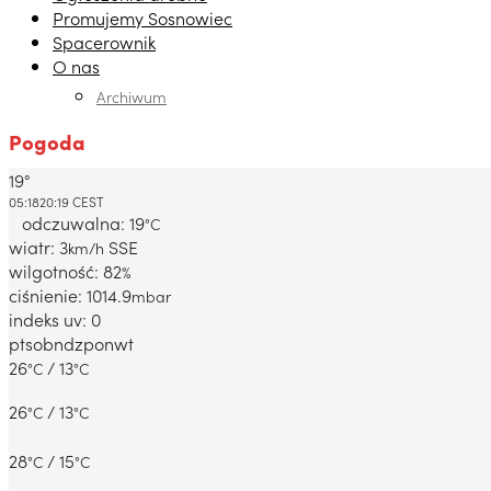
Promujemy Sosnowiec
Spacerownik
O nas
Archiwum
Pogoda
19°
Dabrowa Gornicza, PL
05:18
20:19 CEST
odczuwalna: 19
°C
wiatr: 3
SSE
km/h
wilgotność: 82
%
ciśnienie: 1014.9
mbar
indeks uv: 0
pt
sob
ndz
pon
wt
26
/ 13
°C
°C
26
/ 13
°C
°C
28
/ 15
°C
°C