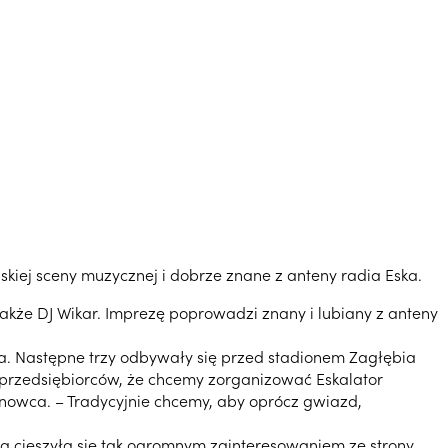
skiej sceny muzycznej i dobrze znane z anteny radia Eska.
akże DJ Wikar. Imprezę poprowadzi znany i lubiany z anteny
ra. Następne trzy odbywały się przed stadionem Zagłębia
i przedsiębiorców, że chcemy zorganizować Eskalator
snowca. – Tradycyjnie chcemy, aby oprócz gwiazd,
ja cieszyła się tak ogromnym zainteresowaniem ze strony