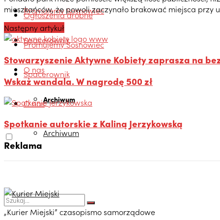
mieszkańców, że powoli zaczynało brakować miejsca przy uli
Promujemy Sosnowiec
Ogłoszenia drobne
Następny artykuł
Spacerownik
Promujemy Sosnowiec
Stowarzyszenie Aktywne Kobiety zaprasza na be
O nas
Spacerownik
Wskaż wandala. W nagrodę 500 zł
Archiwum
O nas
Spotkanie autorskie z Kaliną Jerzykowską
Archiwum
Reklama
„Kurier Miejski” czasopismo samorządowe