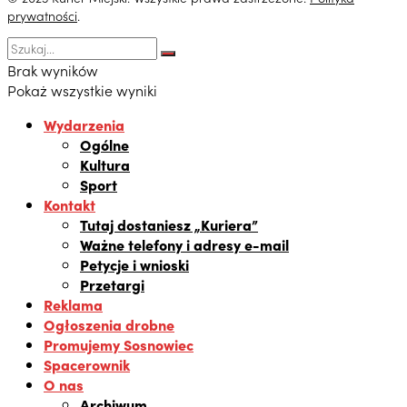
prywatności
.
Brak wyników
Pokaż wszystkie wyniki
Wydarzenia
Ogólne
Kultura
Sport
Kontakt
Tutaj dostaniesz „Kuriera”
Ważne telefony i adresy e-mail
Petycje i wnioski
Przetargi
Reklama
Ogłoszenia drobne
Promujemy Sosnowiec
Spacerownik
O nas
Archiwum