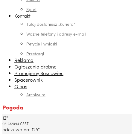
Sport
Kontakt
Tutaj dostaniesz „Kuriera”
Ważne telefony i adresy e-mail
Petycje i wnioski
Przetargi
Reklama
Ogłoszenia drobne
Promujemy Sosnowiec
Spacerownik
O nas
Archiwum
Pogoda
12°
Dabrowa Gornicza, PL
05:23
20:14 CEST
odczuwalna: 12
°C