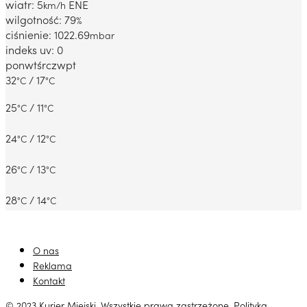
wiatr: 5
ENE
km/h
wilgotność: 79
%
ciśnienie: 1022.69
mbar
indeks uv: 0
pon
wt
śr
czw
pt
32
/ 17
°C
°C
25
/ 11
°C
°C
24
/ 12
°C
°C
26
/ 13
°C
°C
28
/ 14
°C
°C
O nas
Reklama
Kontakt
© 2023 Kurier Miejski. Wszystkie prawa zastrzeżone.
Polityka