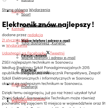
Strona główna
Wydarzenia
Kontakt
Sport
Elektronik znów najlepszy !
Tutaj dostaniesz „Kuriera”
Kontakt
dodane przez
redakcja
21 stycznia 2015
Ważne telefony i adresy e-mail
Tutaj dostaniesz „Kuriera”
w
Wydarzenia
Udostępnij na Facebooku
Tweetnij
Petycje i wnioski
Ważne telefony i adresy e-mail
ZSEiI najlepszym technikum w Sosnowcu
Według Rankingu Szkół Ponadgimnazjalnych 2015
Przetargi
Petycje i wnioski
opublikowanego przez miesięcznik Perspektywa, Zespół
Szkół Elektronicznych i Informatycznych w Sosnowcu
okazał się najlepszym technikum w Sosnowcu.
Reklama
Przetargi
Dzięki temu osiągnięciu, już po raz trzeci uzyskał tytuł
Złotej Szkoły”. Sosnowieckie Technikum może również
Ogłoszenia drobne
Reklama
pochwalić się zajęciem 10 miejsca w województwie oraz 91