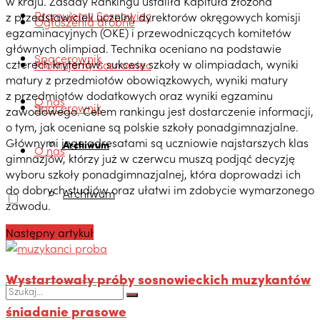
w kraju. Zasady Rankingu ustaliła Kapituła złożona
Promujemy Sosnowiec
z przedstawicieli uczelni, dyrektorów okręgowych komisji
Ogłoszenia drobne
egzaminacyjnych (OKE) i przewodniczących komitetów
głównych olimpiad. Technika oceniano na podstawie
Spacerownik
czterech kryteriów: sukcesy szkoły w olimpiadach, wyniki
Promujemy Sosnowiec
matury z przedmiotów obowiązkowych, wyniki matury
z przedmiotów dodatkowych oraz wyniki egzaminu
O nas
Spacerownik
zawodowego. Celem rankingu jest dostarczenie informacji,
o tym, jak oceniane są polskie szkoły ponadgimnazjalne.
Głównymi jego adresatami są uczniowie najstarszych klas
Archiwum
O nas
gimnazjów, którzy już w czerwcu muszą podjąć decyzję
wyboru szkoły ponadgimnazjalnej, która doprowadzi ich
do dobrych studiów oraz ułatwi im zdobycie wymarzonego
Archiwum
zawodu.
Następny artykuł
Wystartowały próby sosnowieckich muzykantów
śniadanie prasowe