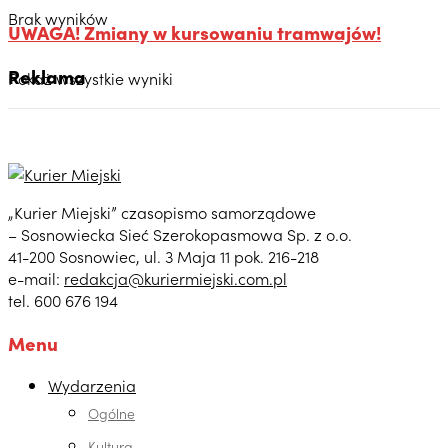
Brak wyników
UWAGA! Zmiany w kursowaniu tramwajów!
Reklama
Pokaż wszystkie wyniki
„Kurier Miejski” czasopismo samorządowe
– Sosnowiecka Sieć Szerokopasmowa Sp. z o.o.
41-200 Sosnowiec, ul. 3 Maja 11 pok. 216-218
e-mail:
redakcja@kuriermiejski.com.pl
tel. 600 676 194
Menu
Wydarzenia
Ogólne
Kultura