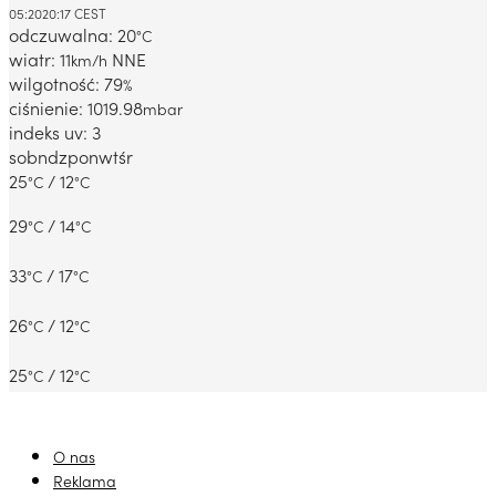
05:20
20:17 CEST
odczuwalna: 20
°C
wiatr: 11
NNE
km/h
wilgotność: 79
%
ciśnienie: 1019.98
mbar
indeks uv: 3
sob
ndz
pon
wt
śr
25
/ 12
°C
°C
29
/ 14
°C
°C
33
/ 17
°C
°C
26
/ 12
°C
°C
25
/ 12
°C
°C
O nas
Reklama