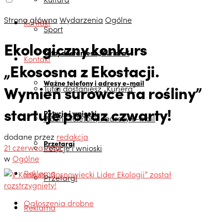
Strona główna
Wydarzenia
Ogólne
Kontakt
Sport
Ekologiczny konkurs
Tutaj dostaniesz „Kuriera”
Kontakt
„Ekososna z Ekostacji.
Ważne telefony i adresy e-mail
Wymień surowce na rośliny”
Tutaj dostaniesz „Kuriera”
startuje po raz czwarty!
Petycje i wnioski
Ważne telefony i adresy e-mail
dodane przez
redakcja
Przetargi
21 czerwca 2022
Petycje i wnioski
w
Ogólne
Reklama
Przetargi
Ogłoszenia drobne
Reklama