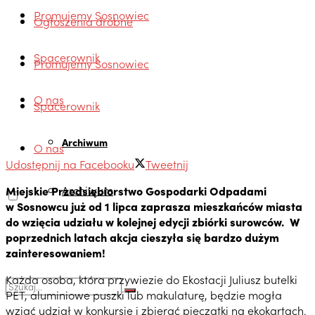
Promujemy Sosnowiec
Ogłoszenia drobne
Spacerownik
Promujemy Sosnowiec
O nas
Spacerownik
Archiwum
O nas
Udostępnij na Facebooku
Tweetnij
Archiwum
Miejskie Przedsiębiorstwo Gospodarki Odpadami
w Sosnowcu już od 1 lipca zaprasza mieszkańców miasta
do wzięcia udziału w kolejnej edycji zbiórki surowców. W
poprzednich latach akcja cieszyła się bardzo dużym
zainteresowaniem!
Każda osoba, która przywiezie do Ekostacji Juliusz butelki
PET, aluminiowe puszki lub makulaturę, będzie mogła
wziąć udział w konkursie i zbierać pieczątki na ekokartach.