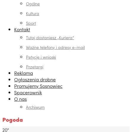
Ogólne
Kultura
Sport
Kontakt
Tutaj dostaniesz „Kuriera”
Ważne telefony i adresy e-mail
Petycje i wnioski
Przetargi
Reklama
Ogłoszenia drobne
Promujemy Sosnowiec
Spacerownik
O nas
Archiwum
Pogoda
20°
Dabrowa Gornicza, PL