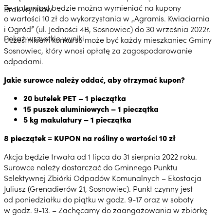
Te natomiast będzie można wymieniać na kupony
Brak wyników
o wartości 10 zł do wykorzystania w „Agramis. Kwiaciarnia
i Ogród” (ul. Jedności 4B, Sosnowiec) do 30 września 2022r.
Pokaż wszystkie wyniki
Uczestnikiem konkursu może być każdy mieszkaniec Gminy
Sosnowiec, który wnosi opłatę za zagospodarowanie
odpadami.
Jakie surowce należy oddać, aby otrzymać kupon?
20 butelek PET – 1 pieczątka
15 puszek aluminiowych – 1 pieczątka
5 kg makulatury – 1 pieczątka
8 pieczątek = KUPON na rośliny o wartości 10 zł
Akcja będzie trwała od 1 lipca do 31 sierpnia 2022 roku.
Surowce należy dostarczać do Gminnego Punktu
Selektywnej Zbiórki Odpadów Komunalnych – Ekostacja
Juliusz (Grenadierów 21, Sosnowiec). Punkt czynny jest
od poniedziałku do piątku w godz. 9-17 oraz w soboty
w godz. 9-13. – Zachęcamy do zaangażowania w zbiórkę