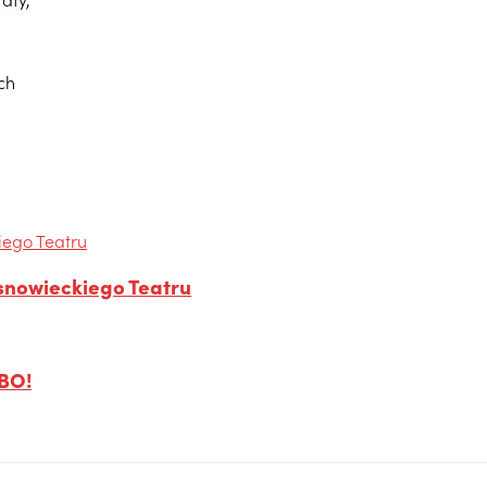
ch
osnowieckiego Teatru
 BO!