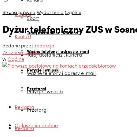
Strona główna
Wydarzenia
Ogólne
Kontakt
Sport
Dyżur telefoniczny ZUS w Sos
Tutaj dostaniesz „Kuriera”
Kontakt
dodane przez
redakcja
Ważne telefony i adresy e-mail
23 czerwca 2020
Tutaj dostaniesz „Kuriera”
w
Ogólne
Petycje i wnioski
Ważne telefony i adresy e-mail
Przetargi
Petycje i wnioski
Reklama
Przetargi
Ogłoszenia drobne
Reklama