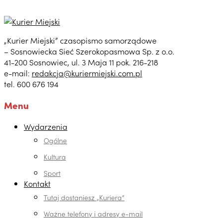
„Kurier Miejski” czasopismo samorządowe
– Sosnowiecka Sieć Szerokopasmowa Sp. z o.o.
41-200 Sosnowiec, ul. 3 Maja 11 pok. 216-218
e-mail:
redakcja@kuriermiejski.com.pl
tel. 600 676 194
Menu
Wydarzenia
Ogólne
Kultura
Sport
Kontakt
Tutaj dostaniesz „Kuriera”
Ważne telefony i adresy e-mail