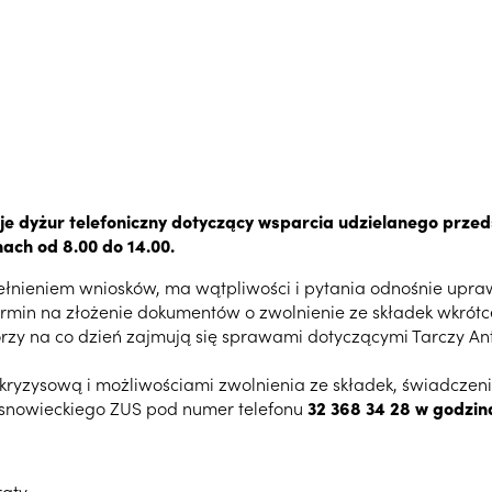
je dyżur telefoniczny dotyczący wsparcia udzielanego prz
ch od 8.00 do 14.00.
pełnieniem wniosków, ma wątpliwości i pytania odnośnie upra
rmin na złożenie dokumentów o zwolnienie ze składek wkrótc
tórzy na co dzień zajmują się sprawami dotyczącymi Tarczy A
kryzysową i możliwościami zwolnienia ze składek, świadczeni
snowieckiego ZUS pod numer telefonu
32 368 34 28 w godzin
raty,