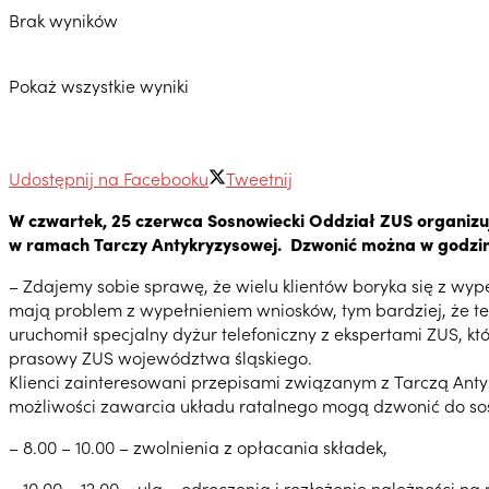
Brak wyników
Pokaż wszystkie wyniki
Udostępnij na Facebooku
Tweetnij
W czwartek, 25 czerwca Sosnowiecki Oddział ZUS organizu
w ramach Tarczy Antykryzysowej. Dzwonić można w godzina
– Zdajemy sobie sprawę, że wielu klientów boryka się z wy
mają problem z wypełnieniem wniosków, tym bardziej, że te
uruchomił specjalny dyżur telefoniczny z ekspertami ZUS, k
prasowy ZUS województwa śląskiego.
Klienci zainteresowani przepisami związanym z Tarczą Anty
możliwości zawarcia układu ratalnego mogą dzwonić do so
– 8.00 – 10.00 – zwolnienia z opłacania składek,
– 10.00 – 12.00 – ulg – odroczenia i rozłożenie należności na 