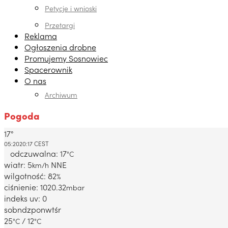
Petycje i wnioski
Przetargi
Reklama
Ogłoszenia drobne
Promujemy Sosnowiec
Spacerownik
O nas
Archiwum
Pogoda
17°
Dabrowa Gornicza, PL
05:20
20:17 CEST
odczuwalna: 17
°C
wiatr: 5
NNE
km/h
wilgotność: 82
%
ciśnienie: 1020.32
mbar
indeks uv: 0
sob
ndz
pon
wt
śr
25
/ 12
°C
°C