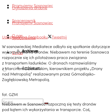
Promujemy Sosnowiec
Ogłoszenia drobne
Spacerownik
Promujemy Sosnowiec
O nas
Udostępnij na Facebooku
Tweetnij
Spacerownik
W sosnowieckiej Mediatece odbyło się spotkanie dotyczące
Archiwum
wykorzystywania dronów. Niebawem na terenie Sosnowca
O nas
rozpocznie się ich pilotażowa praca związana
z transportem ładunków. O dronach rozmawialiśmy
Archiwum
z Marcinem Dziekańskim, kierownikiem projektu „Drony
nad Metropolią” realizowanym przez Górnośląsko-
Zagłębiowską Metropolią.
fot. GZM
Niebawem w Sosnowcu rozpoczną się testy dronów
pod kątem ich wykorzystania w transporcie. Coś,