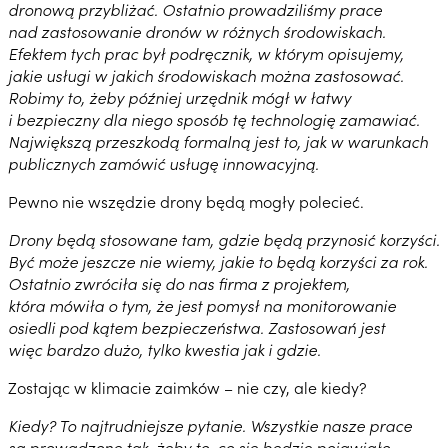
dronową przybliżać. Ostatnio prowadziliśmy prace
nad zastosowanie dronów w różnych środowiskach.
Efektem tych prac był podręcznik, w którym opisujemy,
jakie usługi w jakich środowiskach można zastosować.
Robimy to, żeby później urzędnik mógł w łatwy
i bezpieczny dla niego sposób tę technologię zamawiać.
Największą przeszkodą formalną jest to, jak w warunkach
publicznych zamówić usługę innowacyjną.
Pewno nie wszędzie drony będą mogły polecieć.
Drony będą stosowane tam, gdzie będą przynosić korzyści.
Być może jeszcze nie wiemy, jakie to będą korzyści za rok.
Ostatnio zwróciła się do nas firma z projektem,
która mówiła o tym, że jest pomysł na monitorowanie
osiedli pod kątem bezpieczeństwa. Zastosowań jest
więc bardzo dużo, tylko kwestia jak i gdzie.
Zostając w klimacie zaimków – nie czy, ale kiedy?
Kiedy? To najtrudniejsze pytanie. Wszystkie nasze prace
są prowadzone tak, żeby to, co się będzie pojawiało