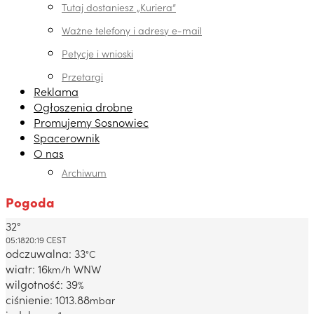
Tutaj dostaniesz „Kuriera”
Ważne telefony i adresy e-mail
Petycje i wnioski
Przetargi
Reklama
Ogłoszenia drobne
Promujemy Sosnowiec
Spacerownik
O nas
Archiwum
Pogoda
32°
Dabrowa Gornicza, PL
05:18
20:19 CEST
odczuwalna: 33
°C
wiatr: 16
WNW
km/h
wilgotność: 39
%
ciśnienie: 1013.88
mbar