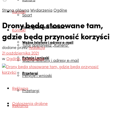
Strona główna
Wydarzenia
Ogólne
Kontakt
Sport
Drony będą stosowane tam,
Tutaj dostaniesz „Kuriera”
Kontakt
gdzie będą przynosić korzyści
Ważne telefony i adresy e-mail
Tutaj dostaniesz „Kuriera”
dodane przez
redakcja
21 października 2021
Petycje i wnioski
w
Ogólne
,
Wydarzenia
Ważne telefony i adresy e-mail
Przetargi
Petycje i wnioski
Reklama
Przetargi
Ogłoszenia drobne
Reklama