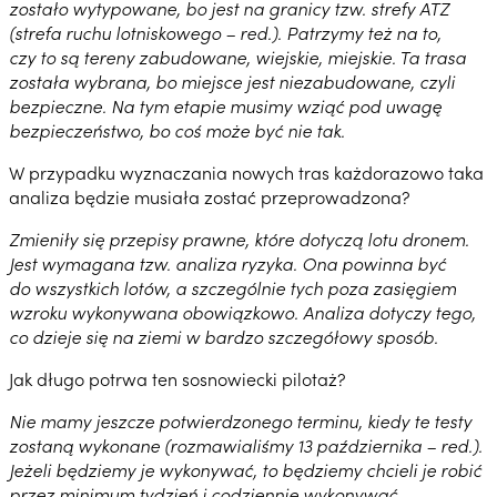
zostało wytypowane, bo jest na granicy tzw. strefy ATZ
(strefa ruchu lotniskowego – red.). Patrzymy też na to,
czy to są tereny zabudowane, wiejskie, miejskie. Ta trasa
została wybrana, bo miejsce jest niezabudowane, czyli
bezpieczne. Na tym etapie musimy wziąć pod uwagę
bezpieczeństwo, bo coś może być nie tak.
W przypadku wyznaczania nowych tras każdorazowo taka
analiza będzie musiała zostać przeprowadzona?
Zmieniły się przepisy prawne, które dotyczą lotu dronem.
Jest wymagana tzw. analiza ryzyka. Ona powinna być
do wszystkich lotów, a szczególnie tych poza zasięgiem
wzroku wykonywana obowiązkowo. Analiza dotyczy tego,
co dzieje się na ziemi w bardzo szczegółowy sposób.
Jak długo potrwa ten sosnowiecki pilotaż?
Nie mamy jeszcze potwierdzonego terminu, kiedy te testy
zostaną wykonane (rozmawialiśmy 13 października – red.).
Jeżeli będziemy je wykonywać, to będziemy chcieli je robić
przez minimum tydzień i codziennie wykonywać