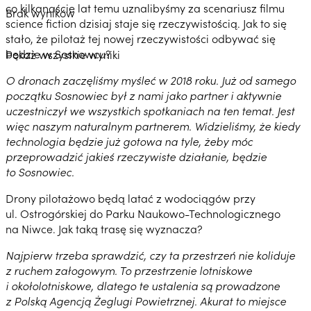
co kilkanaście lat temu uznalibyśmy za scenariusz filmu
Brak wyników
science fiction dzisiaj staje się rzeczywistością. Jak to się
stało, że pilotaż tej nowej rzeczywistości odbywać się
będzie w Sosnowcu?
Pokaż wszystkie wyniki
O dronach zaczęliśmy myśleć w 2018 roku. Już od samego
początku Sosnowiec był z nami jako partner i aktywnie
uczestniczył we wszystkich spotkaniach na ten temat. Jest
więc naszym naturalnym partnerem. Widzieliśmy, że kiedy
technologia będzie już gotowa na tyle, żeby móc
przeprowadzić jakieś rzeczywiste działanie, będzie
to Sosnowiec.
Drony pilotażowo będą latać z wodociągów przy
ul. Ostrogórskiej do Parku Naukowo-Technologicznego
na Niwce. Jak taką trasę się wyznacza?
Najpierw trzeba sprawdzić, czy ta przestrzeń nie koliduje
z ruchem załogowym. To przestrzenie lotniskowe
i okołolotniskowe, dlatego te ustalenia są prowadzone
z Polską Agencją Żeglugi Powietrznej. Akurat to miejsce