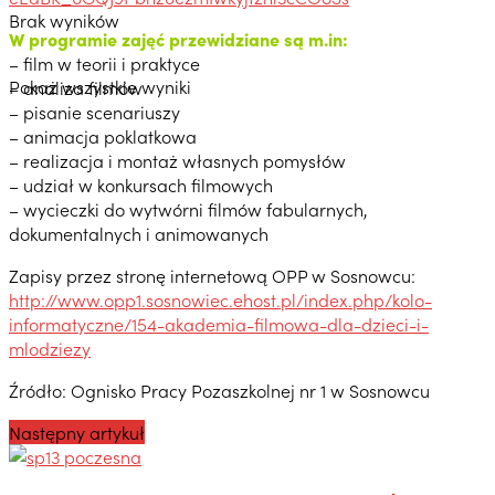
Brak wyników
W programie zajęć przewidziane są m.in:
– film w teorii i praktyce
Pokaż wszystkie wyniki
– analiza filmów
– pisanie scenariuszy
– animacja poklatkowa
– realizacja i montaż własnych pomysłów
– udział w konkursach filmowych
– wycieczki do wytwórni filmów fabularnych,
dokumentalnych i animowanych
Zapisy przez stronę internetową OPP w Sosnowcu:
http://www.opp1.sosnowiec.ehost.pl/index.php/kolo-
informatyczne/154-akademia-filmowa-dla-dzieci-i-
mlodziezy
Źródło: Ognisko Pracy Pozaszkolnej nr 1 w Sosnowcu
Następny artykuł