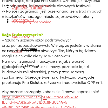
Prowadzącą koła jest Ena Kielska. Uznana już reżyserka
Promujemy Sosnowiec
i scenopisarka, laureatka wielu filmowych festiwali
Ogłoszenia drobne
w Polsce i zagranicą, jest przekonana, że wśród młodych
mieszkańców naszego miasta są prawdziwe talenty!
Spacerownik
Promujemy Sosnowiec
O nas
Kogo szuka reżyserka?
Spacerownik
– Szukam uczniów szkół podstawowych
oraz ponadpodstawowych. Wierzę, że jesteśmy w stanie
Archiwum
od początku do końca stworzyć film, którym będziemy
O nas
mogli się chwalić nie tylko w Sosnowcu.
Na moich zajęciach nauczycie się, jak stworzyć
Archiwum
profesjonalny scenariusz filmowy, poznacie tajniki
budowania roli aktorskiej, pracy przed kamerą
i za kamerą. Obiecuję świetną artystyczną przygodę –
przekonuje Ena Kielska, reżyserka i nauczycielka OPP nr 1.
Aby poznać szczegóły, zobaczcie filmowe zaproszenie!
https://vimeo.com/325243483/cac43eb579?
fbclid=IwAR3saRpAu1D0c1INdU2Miy5-
eEdBK_0GQJ9Pbhz6ezmIwkyjfzni3cCOoSs