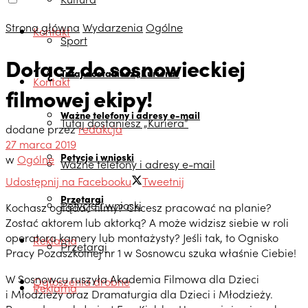
Strona główna
Wydarzenia
Ogólne
Kontakt
Sport
Dołącz do sosnowieckiej
Tutaj dostaniesz „Kuriera”
Kontakt
filmowej ekipy!
Ważne telefony i adresy e-mail
Tutaj dostaniesz „Kuriera”
dodane przez
redakcja
27 marca 2019
Petycje i wnioski
w
Ogólne
Ważne telefony i adresy e-mail
Udostępnij na Facebooku
Tweetnij
Przetargi
Petycje i wnioski
Kochasz oglądać filmy? Chcesz pracować na planie?
Zostać aktorem lub aktorką? A może widzisz siebie w roli
operatora kamery lub montażysty? Jeśli tak, to Ognisko
Reklama
Przetargi
Pracy Pozaszkolnej nr 1 w Sosnowcu szuka właśnie Ciebie!
W Sosnowcu ruszyła Akademia Filmowa dla Dzieci
Ogłoszenia drobne
Reklama
i Młodzieży oraz Dramaturgia dla Dzieci i Młodzieży.