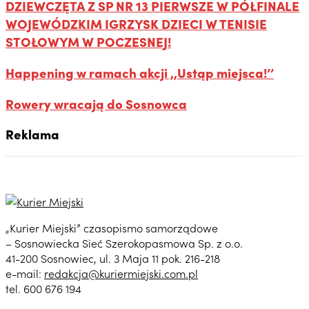
DZIEWCZĘTA Z SP NR 13 PIERWSZE W PÓŁFINALE
WOJEWÓDZKIM IGRZYSK DZIECI W TENISIE
STOŁOWYM W POCZESNEJ!
Happening w ramach akcji ,,Ustąp miejsca!’’
Rowery wracają do Sosnowca
Reklama
„Kurier Miejski” czasopismo samorządowe
– Sosnowiecka Sieć Szerokopasmowa Sp. z o.o.
41-200 Sosnowiec, ul. 3 Maja 11 pok. 216-218
e-mail:
redakcja@kuriermiejski.com.pl
tel. 600 676 194