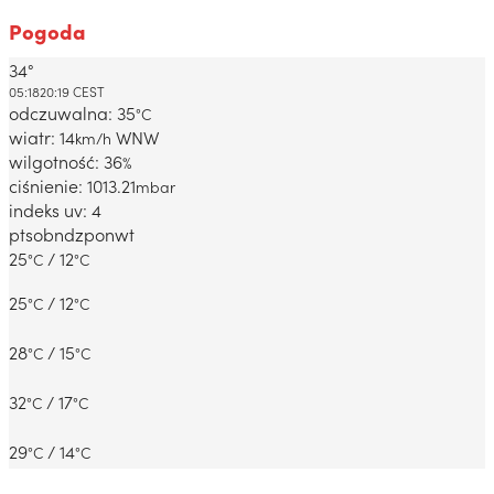
Pogoda
34°
Dabrowa Gornicza, PL
05:18
20:19 CEST
odczuwalna: 35
°C
wiatr: 14
WNW
km/h
wilgotność: 36
%
ciśnienie: 1013.21
mbar
indeks uv: 4
pt
sob
ndz
pon
wt
25
/ 12
°C
°C
25
/ 12
°C
°C
28
/ 15
°C
°C
32
/ 17
°C
°C
29
/ 14
°C
°C