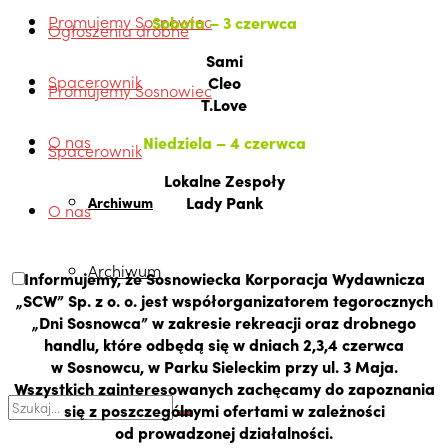
Promujemy Sosnowiec
Sobota – 3 czerwca
Ogłoszenia drobne
Sami
Spacerownik
Cleo
Promujemy Sosnowiec
T.Love
O nas
Niedziela – 4 czerwca
Spacerownik
Lokalne Zespoły
Lady Pank
Archiwum
O nas
Archiwum
Informujemy, że Sosnowiecka Korporacja Wydawnicza
„SCW” Sp. z o. o. jest współorganizatorem tegorocznych
„Dni Sosnowca” w zakresie rekreacji oraz drobnego
handlu, które odbędą się w dniach 2,3,4 czerwca
w Sosnowcu, w Parku Sieleckim przy ul. 3 Maja.
Wszystkich zainteresowanych zachęcamy do zapoznania
się z poszczególnymi ofertami w zależności
od prowadzonej działalności.