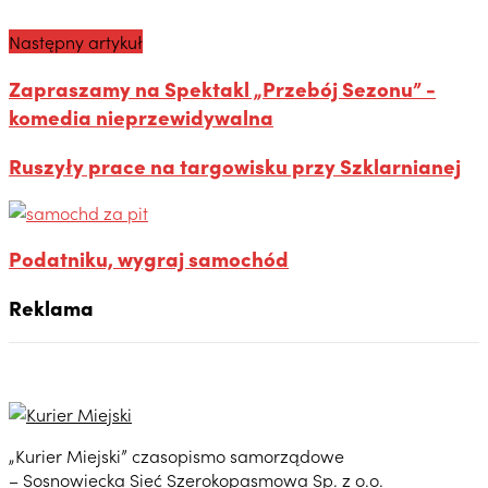
Następny artykuł
Zapraszamy na Spektakl „Przebój Sezonu” -
komedia nieprzewidywalna
Ruszyły prace na targowisku przy Szklarnianej
Podatniku, wygraj samochód
Reklama
„Kurier Miejski” czasopismo samorządowe
– Sosnowiecka Sieć Szerokopasmowa Sp. z o.o.