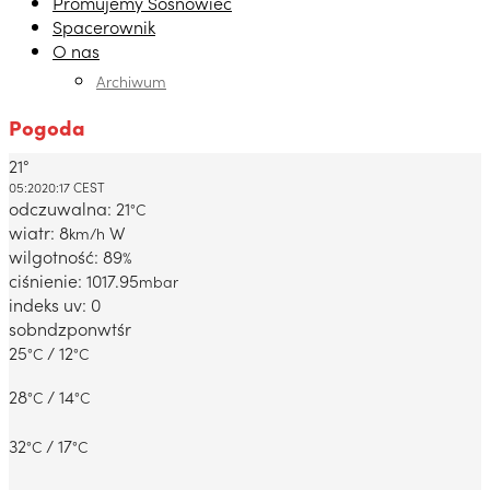
Promujemy Sosnowiec
Spacerownik
O nas
Archiwum
Pogoda
21°
Dabrowa Gornicza, PL
05:20
20:17 CEST
odczuwalna: 21
°C
wiatr: 8
W
km/h
wilgotność: 89
%
ciśnienie: 1017.95
mbar
indeks uv: 0
sob
ndz
pon
wt
śr
25
/ 12
°C
°C
28
/ 14
°C
°C
32
/ 17
°C
°C