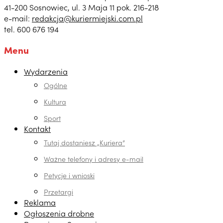
41-200 Sosnowiec, ul. 3 Maja 11 pok. 216-218
e-mail:
redakcja@kuriermiejski.com.pl
tel. 600 676 194
Menu
Wydarzenia
Ogólne
Kultura
Sport
Kontakt
Tutaj dostaniesz „Kuriera”
Ważne telefony i adresy e-mail
Petycje i wnioski
Przetargi
Reklama
Ogłoszenia drobne