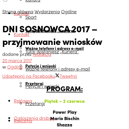
Strona główna
Wydarzenia
Ogólne
Kontakt
Sport
DNI SOSNOWCA 2017 –
Tutaj dostaniesz „Kuriera”
Kontakt
przyjmowanie wniosków
Ważne telefony i adresy e-mail
Tutaj dostaniesz „Kuriera”
dodane przez
redakcja
20 marca 2017
Petycje i wnioski
w
Ogólne
Ważne telefony i adresy e-mail
Udostępnij na Facebooku
Tweetnij
Przetargi
Petycje i wnioski
PROGRAM:
Reklama
Piątek – 2 czerwca
Przetargi
Power Play
Ogłoszenia drobne
Mario Bischin
Reklama
Shazza