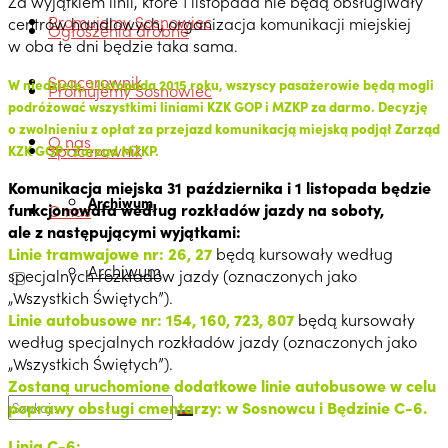
Za wyjątkiem linii, które 1 listopada nie będą obsługiwały
Promujemy Sosnowiec
centrów handlowych, organizacja komunikacji miejskiej
Ogłoszenia drobne
w oba te dni będzie taka sama.
Spacerownik
W niedzielę, 1 listopada 2015 roku, wszyscy pasażerowie będą mogli
Promujemy Sosnowiec
podróżować wszystkimi liniami KZK GOP i MZKP za darmo. Decyzję
o zwolnieniu z opłat za przejazd komunikacją miejską podjął Zarząd
O nas
Spacerownik
KZK GOP i Zarząd MZKP.
Komunikacja miejska 31 października i 1 listopada będzie
Archiwum
funkcjonowała według rozkładów jazdy na soboty,
O nas
ale z następującymi wyjątkami:
Linie tramwajowe nr: 26, 27
będą kursowały według
Archiwum
specjalnych rozkładów jazdy (oznaczonych jako
„Wszystkich Świętych”).
Linie autobusowe nr: 154, 160, 723, 807
będą kursowały
według specjalnych rozkładów jazdy (oznaczonych jako
„Wszystkich Świętych”).
Zostaną uruchomione dodatkowe linie autobusowe w celu
poprawy obsługi cmentarzy: w Sosnowcu i Będzinie C-6.
Linia C-6: