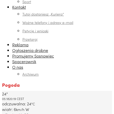
Sport
Kontakt
Tutaj dostaniesz „Kuriera”
Ważne telefony i adresy e-mail
Petycje i wnioski
Przetargi
Reklama
Ogłoszenia drobne
Promujemy Sosnowiec
Spacerownik
O nas
Archiwum
Pogoda
24°
Dabrowa Gornicza, PL
05:18
20:19 CEST
odczuwalna: 24
°C
wiatr: 6
W
km/h