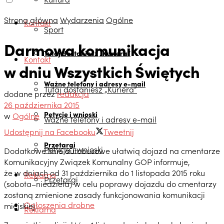
Strona główna
Wydarzenia
Ogólne
Kontakt
Sport
Darmowa komunikacja
Tutaj dostaniesz „Kuriera”
Kontakt
w dniu Wszystkich Świętych
Ważne telefony i adresy e-mail
Tutaj dostaniesz „Kuriera”
dodane przez
redakcja
26 października 2015
Petycje i wnioski
w
Ogólne
Ważne telefony i adresy e-mail
Udostępnij na Facebooku
Tweetnij
Przetargi
Petycje i wnioski
Dodatkowe linie autobusowe ułatwią dojazd na cmentarze
Komunikacyjny Związek Komunalny GOP informuje,
że w dniach od 31 października do 1 listopada 2015 roku
Reklama
Przetargi
(sobota–niedziela) w celu poprawy dojazdu do cmentarzy
zostaną zmienione zasady funkcjonowania komunikacji
Ogłoszenia drobne
miejskiej.
Reklama