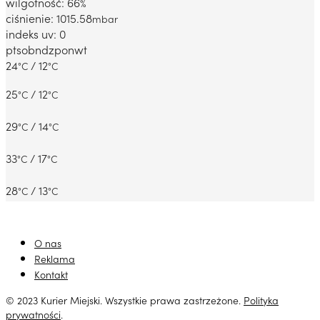
wilgotność: 66
%
ciśnienie: 1015.58
mbar
indeks uv: 0
pt
sob
ndz
pon
wt
24
/ 12
°C
°C
25
/ 12
°C
°C
29
/ 14
°C
°C
33
/ 17
°C
°C
28
/ 13
°C
°C
O nas
Reklama
Kontakt
© 2023 Kurier Miejski. Wszystkie prawa zastrzeżone.
Polityka
prywatności
.