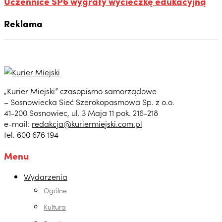
Uczennice SP6 wygrały wycieczkę edukacyjną
Reklama
„Kurier Miejski” czasopismo samorządowe
– Sosnowiecka Sieć Szerokopasmowa Sp. z o.o.
41-200 Sosnowiec, ul. 3 Maja 11 pok. 216-218
e-mail:
redakcja@kuriermiejski.com.pl
tel. 600 676 194
Menu
Wydarzenia
Ogólne
Kultura