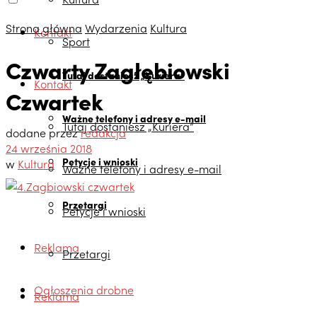
Strona główna
Wydarzenia
Kultura
Kontakt
Sport
Czwarty Zagłębiowski
Tutaj dostaniesz „Kuriera”
Kontakt
Czwartek
Ważne telefony i adresy e-mail
Tutaj dostaniesz „Kuriera”
dodane przez
redakcja
24 września 2018
Petycje i wnioski
w
Kultura
Ważne telefony i adresy e-mail
Przetargi
Petycje i wnioski
Reklama
Przetargi
Ogłoszenia drobne
Reklama