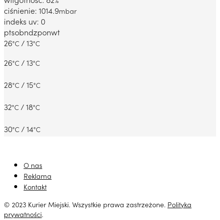
ciśnienie: 1014.9
mbar
indeks uv: 0
pt
sob
ndz
pon
wt
26
/ 13
°C
°C
26
/ 13
°C
°C
28
/ 15
°C
°C
32
/ 18
°C
°C
30
/ 14
°C
°C
O nas
Reklama
Kontakt
© 2023 Kurier Miejski. Wszystkie prawa zastrzeżone.
Polityka
prywatności
.