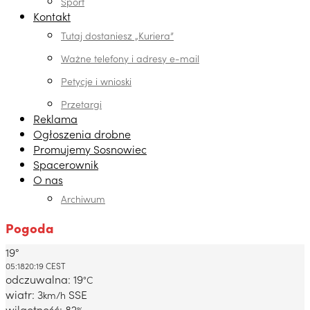
Sport
Kontakt
Tutaj dostaniesz „Kuriera”
Ważne telefony i adresy e-mail
Petycje i wnioski
Przetargi
Reklama
Ogłoszenia drobne
Promujemy Sosnowiec
Spacerownik
O nas
Archiwum
Pogoda
19°
Dabrowa Gornicza, PL
05:18
20:19 CEST
odczuwalna: 19
°C
wiatr: 3
SSE
km/h
wilgotność: 82
%