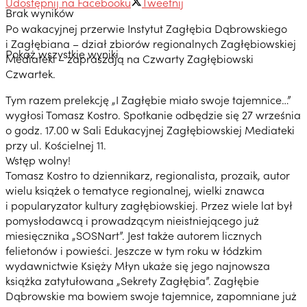
Udostępnij na Facebooku
Tweetnij
Brak wyników
Po wakacyjnej przerwie Instytut Zagłębia Dąbrowskiego
i Zagłębiana – dział zbiorów regionalnych Zagłębiowskiej
Pokaż wszystkie wyniki
Mediateki – zapraszają na Czwarty Zagłębiowski
Czwartek.
Tym razem prelekcję „I Zagłębie miało swoje tajemnice…”
wygłosi Tomasz Kostro. Spotkanie odbędzie się 27 września
o godz. 17.00 w Sali Edukacyjnej Zagłębiowskiej Mediateki
przy ul. Kościelnej 11.
Wstęp wolny!
Tomasz Kostro to dziennikarz, regionalista, prozaik, autor
wielu książek o tematyce regionalnej, wielki znawca
i popularyzator kultury zagłębiowskiej. Przez wiele lat był
pomysłodawcą i prowadzącym nieistniejącego już
miesięcznika „SOSNart”. Jest także autorem licznych
felietonów i powieści. Jeszcze w tym roku w łódzkim
wydawnictwie Księży Młyn ukaże się jego najnowsza
książka zatytułowana „Sekrety Zagłębia”. Zagłębie
Dąbrowskie ma bowiem swoje tajemnice, zapomniane już