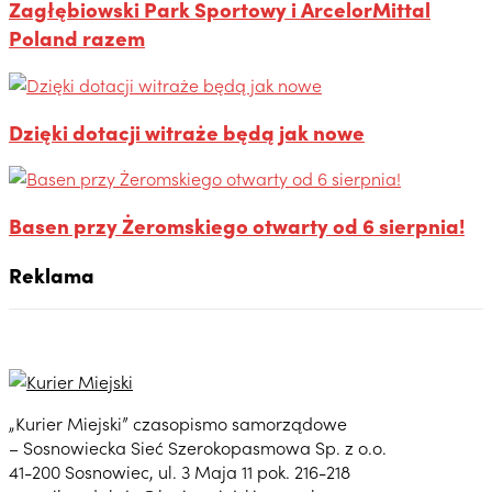
Zagłębiowski Park Sportowy i ArcelorMittal
Poland razem
Dzięki dotacji witraże będą jak nowe
Basen przy Żeromskiego otwarty od 6 sierpnia!
Reklama
„Kurier Miejski” czasopismo samorządowe
– Sosnowiecka Sieć Szerokopasmowa Sp. z o.o.
41-200 Sosnowiec, ul. 3 Maja 11 pok. 216-218