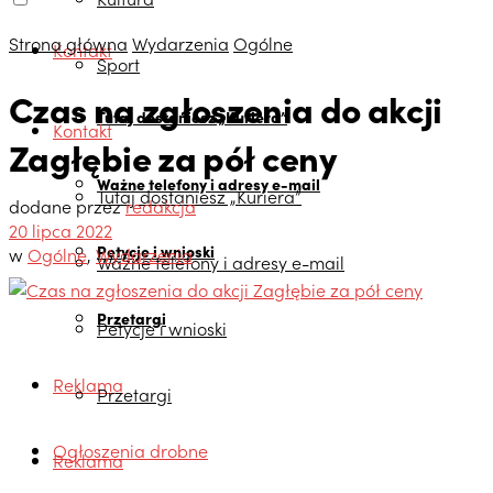
Strona główna
Wydarzenia
Ogólne
Kontakt
Sport
Czas na zgłoszenia do akcji
Tutaj dostaniesz „Kuriera”
Kontakt
Zagłębie za pół ceny
Ważne telefony i adresy e-mail
Tutaj dostaniesz „Kuriera”
dodane przez
redakcja
20 lipca 2022
Petycje i wnioski
w
Ogólne
,
Wydarzenia
Ważne telefony i adresy e-mail
Przetargi
Petycje i wnioski
Reklama
Przetargi
Ogłoszenia drobne
Reklama