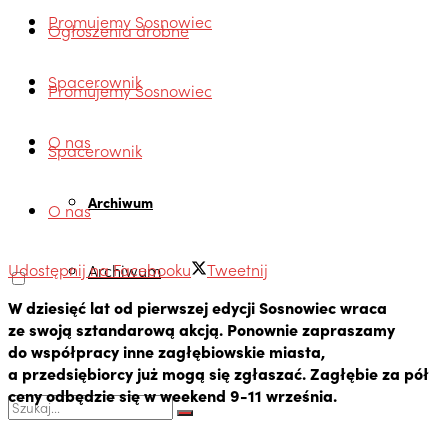
Promujemy Sosnowiec
Ogłoszenia drobne
Spacerownik
Promujemy Sosnowiec
O nas
Spacerownik
Archiwum
O nas
Udostępnij na Facebooku
Tweetnij
Archiwum
W dziesięć lat od pierwszej edycji Sosnowiec wraca
ze swoją sztandarową akcją. Ponownie zapraszamy
do współpracy inne zagłębiowskie miasta,
a przedsiębiorcy już mogą się zgłaszać. Zagłębie za pół
ceny odbędzie się w weekend 9-11 września.