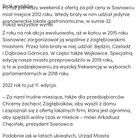
Brak wyników
Po raz pierwszy weekend z ofertą za pół ceny w Sosnowcu
miał miejsce 2012 roku. Wtedy brały w nim udział jedynie
sosnowieckie lokale gastronomiczne, w sumie 32.
Pokaż wszystkie wyniki
Z roku na rok akcja ewoluowała, aż w końcu w 2015 roku
Sosnowiec zorganizował ją wspólnie z zagłębiowskimi
miastami. Przez lata brały w niej udział: Będzin, Czeladź
i Dąbrowa Górnicza. W części także Wojkowice. Specjalną
edycję nasze miasto przeprowadziło w 2019 roku,
a to w podziękowaniu za wysoką frekwencję w wyborach
parlamentarnych w 2018 roku.
2022 rok to już 11. edycja.
– Za nami trudne miesiące, także dla przedsiębiorców.
Chcemy zachęcić Zagłębiaków, aby wyszli z domu
i zapoznali się z ofertą lokalnych firm, która jest ogromna,
aby spędzili wolny czas w mieście – mówi Arkadiusz
Chęciński, prezydent Sosnowca.
Podobnie jak w latach ubiegłych, Urząd Miasta