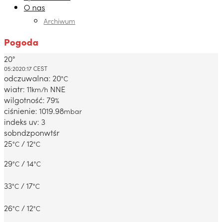
O nas
Archiwum
Pogoda
20°
Dabrowa Gornicza, PL
05:20
20:17 CEST
odczuwalna: 20
°C
wiatr: 11
NNE
km/h
wilgotność: 79
%
ciśnienie: 1019.98
mbar
indeks uv: 3
sob
ndz
pon
wt
śr
25
/ 12
°C
°C
29
/ 14
°C
°C
33
/ 17
°C
°C
26
/ 12
°C
°C