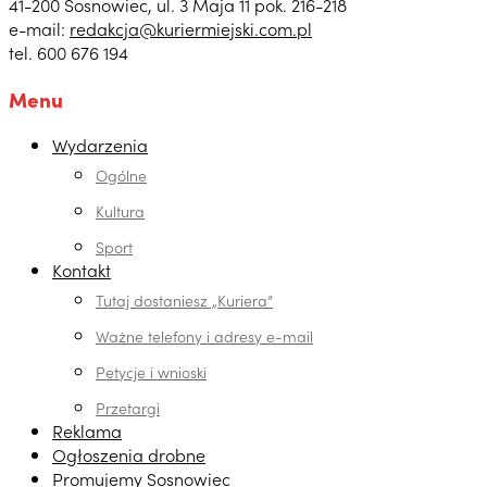
41-200 Sosnowiec, ul. 3 Maja 11 pok. 216-218
e-mail:
redakcja@kuriermiejski.com.pl
tel. 600 676 194
Menu
Wydarzenia
Ogólne
Kultura
Sport
Kontakt
Tutaj dostaniesz „Kuriera”
Ważne telefony i adresy e-mail
Petycje i wnioski
Przetargi
Reklama
Ogłoszenia drobne
Promujemy Sosnowiec