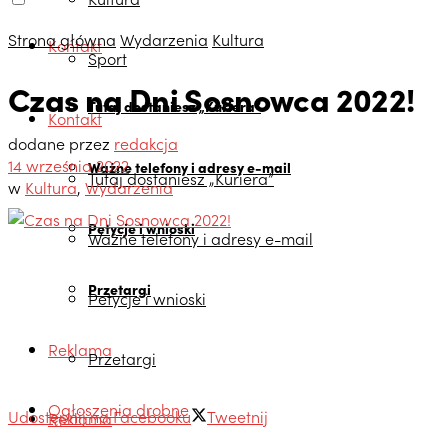
Strona główna
Wydarzenia
Kultura
Kontakt
Sport
Czas na Dni Sosnowca 2022!
Tutaj dostaniesz „Kuriera”
Kontakt
dodane przez
redakcja
14 września 2022
Ważne telefony i adresy e-mail
Tutaj dostaniesz „Kuriera”
w
Kultura
,
Wydarzenia
Petycje i wnioski
Ważne telefony i adresy e-mail
Przetargi
Petycje i wnioski
Reklama
Przetargi
Ogłoszenia drobne
Udostępnij na Facebooku
Tweetnij
Reklama