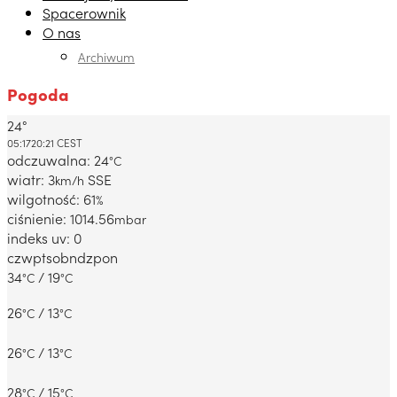
Spacerownik
O nas
Archiwum
Pogoda
24°
Dabrowa Gornicza, PL
05:17
20:21 CEST
odczuwalna: 24
°C
wiatr: 3
SSE
km/h
wilgotność: 61
%
ciśnienie: 1014.56
mbar
indeks uv: 0
czw
pt
sob
ndz
pon
34
/ 19
°C
°C
26
/ 13
°C
°C
26
/ 13
°C
°C
28
/ 15
°C
°C