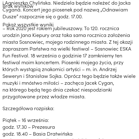
i Agnieszka Chylińska. Niedziela będzie należeć do Jacka
Brak wyników
Cygana. Koncert jego piosenek pod nazwą „Odnawiam
Dusze” rozpocznie się o godz. 17.00.
Pokaż wszystkie wyniki
– Rok 2020 jest rokiem jubileuszowy. To 120. rocznica
urodzin Jana Kiepury oraz taka sama rocznica założenia
miasta Sosnowiec, mojego rodzinnego miasta. Z tej okazji
zapraszam Państwa na wielki festiwal – Sosnowiec ESKA
Fun Festival. 18 września o godzinie 17 zamkniemy ten
festiwal moim koncertem. Piosenki mojego życia, przy
których wystąpią znakomici artyści – m. in. Andrzej
Seweryn i Stanisław Sojka. Oprócz tego będzie także wiele
muzyki i mnóstwo miłości
– zachęca Jacek Cygan,
na którego będą tego dnia czekać niespodzianki
przygotowane przez władze miasta.
Szczegółowa rozpiska:
Piątek – 16 września:
godz. 17.30 – Prezesura
godz. 18.40 – Basia Dratwińska