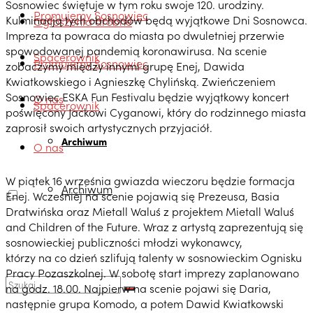
Sosnowiec świętuje w tym roku swoje 120. urodziny.
Promujemy Sosnowiec
Kulminacją tych obchodów będą wyjątkowe Dni Sosnowca.
Ogłoszenia drobne
Impreza ta powraca do miasta po dwuletniej przerwie
spowodowanej pandemią koronawirusa. Na scenie
Spacerownik
Promujemy Sosnowiec
zobaczymy między innymi grupę Enej, Dawida
Kwiatkowskiego i Agnieszkę Chylińską. Zwieńczeniem
Sosnowiec ESKA Fun Festivalu będzie wyjątkowy koncert
O nas
Spacerownik
poświęcony Jackowi Cyganowi, który do rodzinnego miasta
zaprosił swoich artystycznych przyjaciół.
Archiwum
O nas
W piątek 16 września gwiazda wieczoru będzie formacja
Archiwum
Enej. Wcześniej na scenie pojawią się Prezeusa, Basia
Dratwińska oraz Mietall Waluś z projektem Mietall Waluś
and Children of the Future. Wraz z artystą zaprezentują się
sosnowieckiej publiczności młodzi wykonawcy,
którzy na co dzień szlifują talenty w sosnowieckim Ognisku
Pracy Pozaszkolnej. W sobotę start imprezy zaplanowano
na godz. 18.00. Najpierw na scenie pojawi się Daria,
następnie grupa Komodo, a potem Dawid Kwiatkowski