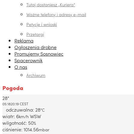
Tutaj dostaniesz „Kuriera”
Ważne telefony i adresy e-mail
Petycje i wnioski
Przetargi
Reklama
Ogłoszenia drobne
Promujemy Sosnowiec
Spacerownik
O nas
Archiwum
Pogoda
28°
Dabrowa Gornicza, PL
05:18
20:19 CEST
odczuwalna: 28
°C
wiatr: 6
WSW
km/h
wilgotność: 50
%
ciśnienie: 1014.56
mbar