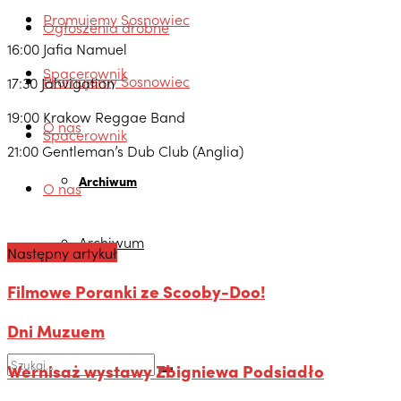
Promujemy Sosnowiec
Ogłoszenia drobne
16:00 Jafia Namuel
Spacerownik
Promujemy Sosnowiec
17:30 Jahvigation
19:00 Krakow Reggae Band
O nas
Spacerownik
21:00 Gentleman’s Dub Club (Anglia)
Archiwum
O nas
Archiwum
Następny artykuł
Filmowe Poranki ze Scooby-Doo!
Dni Muzuem
Wernisaż wystawy Zbigniewa Podsiadło