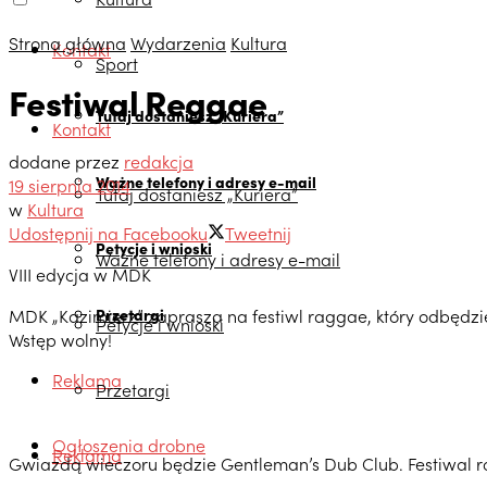
Strona główna
Wydarzenia
Kultura
Kontakt
Sport
Festiwal Reggae
Tutaj dostaniesz „Kuriera”
Kontakt
dodane przez
redakcja
Ważne telefony i adresy e-mail
19 sierpnia 2014
Tutaj dostaniesz „Kuriera”
w
Kultura
Udostępnij na Facebooku
Tweetnij
Petycje i wnioski
Ważne telefony i adresy e-mail
VIII edycja w MDK
MDK „Kazimierz” zaprasza na festiwl raggae, który odbędzie s
Przetargi
Petycje i wnioski
Wstęp wolny!
Reklama
Przetargi
Ogłoszenia drobne
Reklama
Gwiazdą wieczoru będzie Gentleman’s Dub Club. Festiwal roz