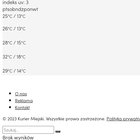
indeks uv: 3
pt
sob
ndz
pon
wt
25
/ 13
°C
°C
26
/ 13
°C
°C
28
/ 15
°C
°C
32
/ 18
°C
°C
29
/ 14
°C
°C
O nas
Reklama
Kontakt
© 2023 Kurier Miejski. Wszystkie prawa zastrzeżone.
Polityka prywatn
Brak wyników