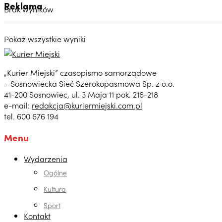
Reklama
Brak wyników
Pokaż wszystkie wyniki
„Kurier Miejski” czasopismo samorządowe
– Sosnowiecka Sieć Szerokopasmowa Sp. z o.o.
41-200 Sosnowiec, ul. 3 Maja 11 pok. 216-218
e-mail:
redakcja@kuriermiejski.com.pl
tel. 600 676 194
Menu
Wydarzenia
Ogólne
Kultura
Sport
Kontakt