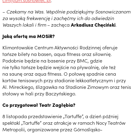
cim@um.sosnowiec.pl
.
–
Czekamy na Was. Wspólnie podziękujmy Sosnowiczanom
za wysoką frekwencję i zachęćmy ich do odwiedzin
Waszych lokali i firm
– zachęca
Arkadiusz Chęciński
.
Jaką ofertą ma MOSiR?
Klimontowskie Centrum Aktywności Rodzinnej oferuje
tańsze bilety na basen, aqua fitness oraz siłownię.
Podobnie będzie na basenie przy BMC, gdzie
nie tylko tańsze będzie wejście na pływalnię, ale też
na saunę oraz aqua fitness. O połowę spadnie cena
kortów tenisowych przy stadionie lekkoatletycznym i przy
Al. Mireckiego, ślizgawka na Stadionie Zimowym oraz tenis
stołowy w hali przy Baczyńskiego.
Co przygotował Teatr Zagłębia?
8 listopada przedstawienie „Tartuffe”, a dzień później
spektakl „Tartuffe” oraz atrakcje w ramach Nocy Teatrów
Metropolii, organizowane przez Górnośląsko-