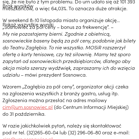
się, że nie było z tym problemu. Do urn udało się aż 101 393
Brak wyników
mieszkańców, a więc 64,03%. To oznacza duże atrakcje.
W weekend 8-10 listopada miasto organizuje akcję…
Pokaż wszystkie wyniki
„Sosnowiec za pół ceny – bonus za frekwencję”. –
My nie pozostajemy bierni. Zgodnie z obietnicą,
sosnowieckie baseny będą za pół ceny, podobnie jak bilety
do Teatru Zagłębia. To nie wszystko. MOSiR rozszerzył
ofertę o korty tenisowe, czy też siłownię. Mamy też sporo
zapytań od sosnowieckich przedsiębiorców, dlatego aby
akcja miała szerszy wydźwięk, zapraszamy ich do wzięcia
udziału
– mówi prezydent Sosnowca.
Wzorem „Zagłębia za pół ceny”, organizator akcji czeka
na zgłoszenia wszystkich z branży gastro, usług itp.
Zgłoszenia można przesłać na adres mailowy
cim@um.sosnowiec.pl
(do Centrum Informacji Miejskiej)
do 31 października.
W razie jakichkolwiek pytań, należy się skontaktować
pod nr tel. (32)265-60-04 lub (32) 296-06-80 oraz e-mail: