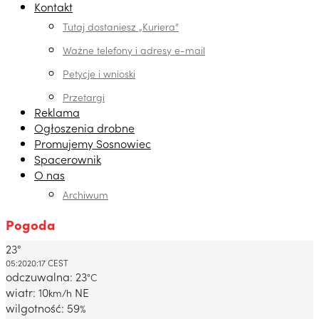
Kontakt
Tutaj dostaniesz „Kuriera”
Ważne telefony i adresy e-mail
Petycje i wnioski
Przetargi
Reklama
Ogłoszenia drobne
Promujemy Sosnowiec
Spacerownik
O nas
Archiwum
Pogoda
23°
Dabrowa Gornicza, PL
05:20
20:17 CEST
odczuwalna: 23
°C
wiatr: 10
NE
km/h
wilgotność: 59
%