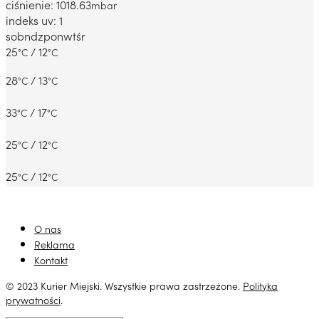
ciśnienie: 1018.63
mbar
indeks uv: 1
sob
ndz
pon
wt
śr
25
/ 12
°C
°C
28
/ 13
°C
°C
33
/ 17
°C
°C
25
/ 12
°C
°C
25
/ 12
°C
°C
O nas
Reklama
Kontakt
© 2023 Kurier Miejski. Wszystkie prawa zastrzeżone.
Polityka
prywatności
.