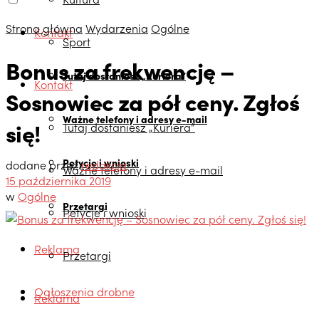
Strona główna
Wydarzenia
Ogólne
Kontakt
Sport
Bonus za frekwencję –
Tutaj dostaniesz „Kuriera”
Kontakt
Sosnowiec za pół ceny. Zgłoś
Ważne telefony i adresy e-mail
się!
Tutaj dostaniesz „Kuriera”
Petycje i wnioski
dodane przez
redakcja
Ważne telefony i adresy e-mail
15 października 2019
w
Ogólne
Przetargi
Petycje i wnioski
Reklama
Przetargi
Ogłoszenia drobne
Reklama