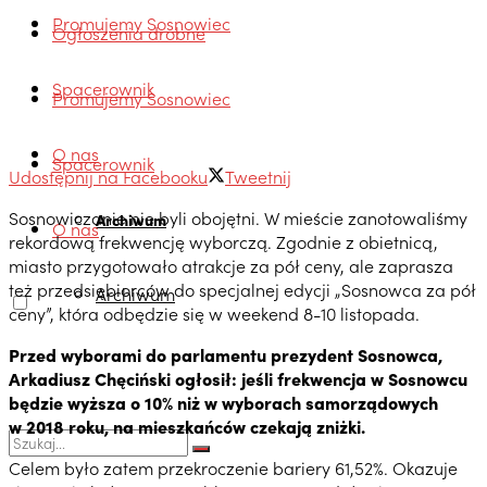
Promujemy Sosnowiec
Ogłoszenia drobne
Spacerownik
Promujemy Sosnowiec
O nas
Spacerownik
Udostępnij na Facebooku
Tweetnij
Sosnowiczanie nie byli obojętni. W mieście zanotowaliśmy
Archiwum
O nas
rekordową frekwencję wyborczą. Zgodnie z obietnicą,
miasto przygotowało atrakcje za pół ceny, ale zaprasza
też przedsiębiorców do specjalnej edycji „Sosnowca za pół
Archiwum
ceny”, która odbędzie się w weekend 8-10 listopada.
Przed wyborami do parlamentu prezydent Sosnowca,
Arkadiusz Chęciński ogłosił: jeśli frekwencja w Sosnowcu
będzie wyższa o 10% niż w wyborach samorządowych
w 2018 roku, na mieszkańców czekają zniżki.
Celem było zatem przekroczenie bariery 61,52%. Okazuje