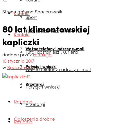
Strona główna
Spacerownik
Kontakt
Sport
80 lat klimontowskiej
Tutaj dostaniesz „Kuriera”
Kontakt
kapliczki
Ważne telefony i adresy e-mail
Tutaj dostaniesz „Kuriera”
dodane przez
redakcja
10 stycznia 2017
Petycje i wnioski
w
Spacerownik
Ważne telefony i adresy e-mail
Przetargi
Petycje i wnioski
Reklama
Przetargi
Ogłoszenia drobne
Reklama