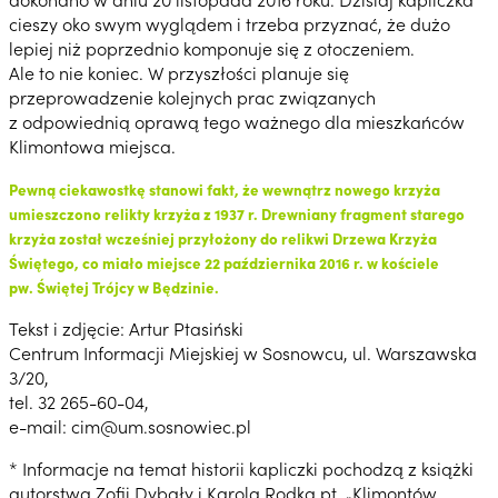
cieszy oko swym wyglądem i trzeba przyznać, że dużo
lepiej niż poprzednio komponuje się z otoczeniem.
Ale to nie koniec. W przyszłości planuje się
przeprowadzenie kolejnych prac związanych
z odpowiednią oprawą tego ważnego dla mieszkańców
Klimontowa miejsca.
Pewną ciekawostkę stanowi fakt, że wewnątrz nowego krzyża
umieszczono relikty krzyża z 1937 r. Drewniany fragment starego
krzyża został wcześniej przyłożony do relikwi Drzewa Krzyża
Świętego, co miało miejsce 22 października 2016 r. w kościele
pw. Świętej Trójcy w Będzinie.
Tekst i zdjęcie: Artur Ptasiński
Centrum Informacji Miejskiej w Sosnowcu, ul. Warszawska
3/20,
tel. 32 265-60-04,
e-mail: cim@um.sosnowiec.pl
* Informacje na temat historii kapliczki pochodzą z książki
autorstwa Zofii Dybały i Karola Rodka pt. „Klimontów