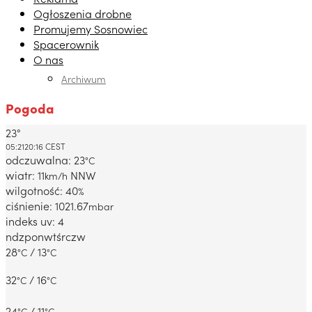
Ogłoszenia drobne
Promujemy Sosnowiec
Spacerownik
O nas
Archiwum
Pogoda
23°
Dabrowa Gornicza, PL
05:21
20:16 CEST
odczuwalna: 23
°C
wiatr: 11
NNW
km/h
wilgotność: 40
%
ciśnienie: 1021.67
mbar
indeks uv: 4
ndz
pon
wt
śr
czw
28
/ 13
°C
°C
32
/ 16
°C
°C
24
/ 11
°C
°C