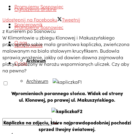
Promujemy Sosnowiec
Ogłoszenia drobne
Udostępnij na Facebooku
Tweetnij
Spacerownik
Promujemy Sosnowiec
z Kurierem po Sosnowcu
W Klimontowie u zbiegu Klonowej i Makuszyńskiego
O nas
przycupnęła sobie mała granitowa kapliczka, zwieńczona
Spacerownik
malowanym na biało stalowym krucyfiksem. Budowla
sprawia wrażenie, jakby od dawien dawna zajmowała
Archiwum
O nas
placyk położony w narożu wspomnianych uliczek. Czy aby
na pewno?
Archiwum
Wpromieniach porannego słońca. Widok od strony
ul. Klonowej, po prawej ul. Makuszyńskiego.
Kapliczka na zdjęciu, które najprawdopodobniej pochodzi
sprzed IIwojny światowej.