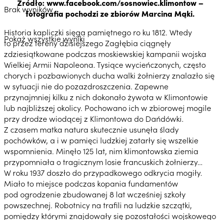
Źródło: www.facebook.com/sosnowiec.klimontow –
Brak wyników
fotografia pochodzi ze zbiorów Marcina Mąki.
Historia kapliczki sięga pamiętnego ro ku 1812. Wtedy
Pokaż wszystkie wyniki
to przez tereny dzisiejszego Zagłębia ciągnęły
zdziesiątkowane podczas moskiewskiej kampanii wojska
Wielkiej Armii Napoleona. Tysiące wycieńczonych, często
chorych i pozbawionych ducha walki żołnierzy znalazło się
w sytuacji nie do pozazdroszczenia. Zapewne
przynajmniej kilku z nich dokonało żywota w Klimontowie
lub najbliższej okolicy. Pochowano ich w zbiorowej mogile
przy drodze wiodącej z Klimontowa do Dańdówki.
Z czasem matka natura skutecznie usunęła ślady
pochówków, a i w pamięci ludzkiej zatarły się wszelkie
wspomnienia. Minęło 125 lat, nim klimontowska ziemia
przypomniała o tragicznym losie francuskich żołnierzy…
W roku 1937 doszło do przypadkowego odkrycia mogiły.
Miało to miejsce podczas kopania fundamentów
pod ogrodzenie zbudowanej 8 lat wcześniej szkoły
powszechnej. Robotnicy na trafili na ludzkie szczątki,
pomiędzy którymi znajdowały się pozostałości wojskowego