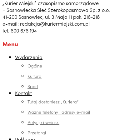
„Kurier Miejski” czasopismo samorządowe
– Sosnowiecka Sieć Szerokopasmowa Sp. z o.o.
41-200 Sosnowiec, ul. 3 Maja 11 pok. 216-218
e-mail:
redakcja@kuriermiejski.com.pl
tel. 600 676 194
Menu
Wydarzenia
Ogólne
Kultura
Sport
Kontakt
Tutaj dostaniesz „Kuriera”
Ważne telefony i adresy e-mail
Petycje i wnioski
Przetargi
Reklama