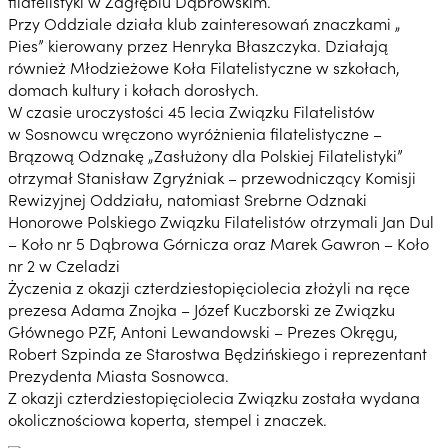
filatelistyki w Zagłębiu Dąbrowskim.
Przy Oddziale działa klub zainteresowań znaczkami „
Pies” kierowany przez Henryka Błaszczyka. Działają
również Młodzieżowe Koła Filatelistyczne w szkołach,
domach kultury i kołach dorosłych.
W czasie uroczystości 45 lecia Związku Filatelistów
w Sosnowcu wręczono wyróżnienia filatelistyczne –
Brązową Odznakę „Zasłużony dla Polskiej Filatelistyki”
otrzymał Stanisław Zgryźniak – przewodniczący Komisji
Rewizyjnej Oddziału, natomiast Srebrne Odznaki
Honorowe Polskiego Związku Filatelistów otrzymali Jan Dul
– Koło nr 5 Dąbrowa Górnicza oraz Marek Gawron – Koło
nr 2 w Czeladzi
Życzenia z okazji czterdziestopięciolecia złożyli na ręce
prezesa Adama Znojka – Józef Kuczborski ze Związku
Głównego PZF, Antoni Lewandowski – Prezes Okręgu,
Robert Szpinda ze Starostwa Będzińskiego i reprezentant
Prezydenta Miasta Sosnowca.
Z okazji czterdziestopięciolecia Związku została wydana
okolicznościowa koperta, stempel i znaczek.