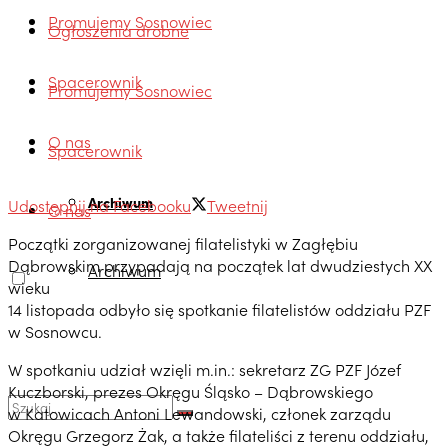
Promujemy Sosnowiec
Ogłoszenia drobne
Spacerownik
Promujemy Sosnowiec
O nas
Spacerownik
Archiwum
Udostępnij na Facebooku
Tweetnij
O nas
Początki zorganizowanej filatelistyki w Zagłębiu
Dąbrowskim przypadają na początek lat dwudziestych XX
Archiwum
wieku
14 listopada odbyło się spotkanie filatelistów oddziału PZF
w Sosnowcu.
W spotkaniu udział wzięli m.in.: sekretarz ZG PZF Józef
Kuczborski, prezes Okręgu Śląsko – Dąbrowskiego
w Katowicach Antoni Lewandowski, członek zarządu
Okręgu Grzegorz Żak, a także filateliści z terenu oddziału,