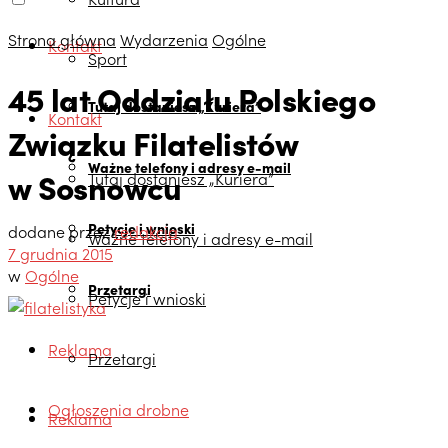
Strona główna
Wydarzenia
Ogólne
Kontakt
Sport
45 lat Oddziału Polskiego
Tutaj dostaniesz „Kuriera”
Kontakt
Związku Filatelistów
Ważne telefony i adresy e-mail
w Sosnowcu
Tutaj dostaniesz „Kuriera”
Petycje i wnioski
dodane przez
redakcja
Ważne telefony i adresy e-mail
7 grudnia 2015
w
Ogólne
Przetargi
Petycje i wnioski
Reklama
Przetargi
Ogłoszenia drobne
Reklama