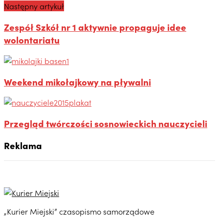
Następny artykuł
Zespół Szkół nr 1 aktywnie propaguje idee
wolontariatu
Weekend mikołajkowy na pływalni
Przegląd twórczości sosnowieckich nauczycieli
Reklama
„Kurier Miejski” czasopismo samorządowe