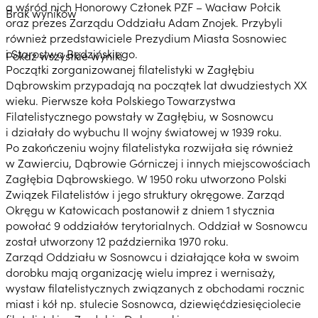
a wśród nich Honorowy Członek PZF – Wacław Połcik
Brak wyników
oraz prezes Zarządu Oddziału Adam Znojek. Przybyli
również przedstawiciele Prezydium Miasta Sosnowiec
i Starostwa Będzińskiego.
Pokaż wszystkie wyniki
Początki zorganizowanej filatelistyki w Zagłębiu
Dąbrowskim przypadają na początek lat dwudziestych XX
wieku. Pierwsze koła Polskiego Towarzystwa
Filatelistycznego powstały w Zagłębiu, w Sosnowcu
i działały do wybuchu II wojny światowej w 1939 roku.
Po zakończeniu wojny filatelistyka rozwijała się również
w Zawierciu, Dąbrowie Górniczej i innych miejscowościach
Zagłębia Dąbrowskiego. W 1950 roku utworzono Polski
Związek Filatelistów i jego struktury okręgowe. Zarząd
Okręgu w Katowicach postanowił z dniem 1 stycznia
powołać 9 oddziałów terytorialnych. Oddział w Sosnowcu
został utworzony 12 października 1970 roku.
Zarząd Oddziału w Sosnowcu i działające koła w swoim
dorobku mają organizację wielu imprez i wernisaży,
wystaw filatelistycznych związanych z obchodami rocznic
miast i kół np. stulecie Sosnowca, dziewięćdziesięciolecie