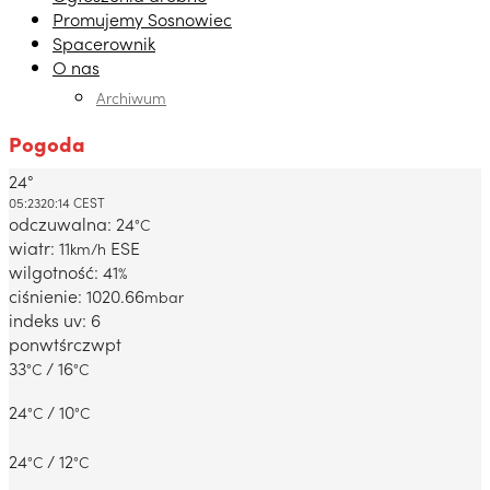
Promujemy Sosnowiec
Spacerownik
O nas
Archiwum
Pogoda
24°
Dabrowa Gornicza, PL
05:23
20:14 CEST
odczuwalna: 24
°C
wiatr: 11
ESE
km/h
wilgotność: 41
%
ciśnienie: 1020.66
mbar
indeks uv: 6
pon
wt
śr
czw
pt
33
/ 16
°C
°C
24
/ 10
°C
°C
24
/ 12
°C
°C