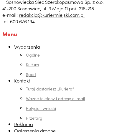
– Sosnowiecka Sieć Szerokopasmowa Sp. z o.o.
41-200 Sosnowiec, ul. 3 Maja 11 pok. 216-218
e-mail:
redakcja@kuriermiejski.com.pl
tel. 600 676 194
Menu
Wydarzenia
Ogólne
Kultura
Sport
Kontakt
Tutaj dostaniesz „Kuriera”
Ważne telefony i adresy e-mail
Petycje i wnioski
Przetargi
Reklama
Ogłoszenia drobne